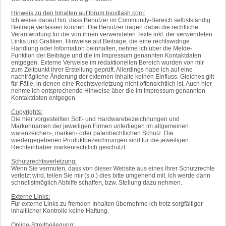
Hinweis zu den Inhalten auf forum.biosflash.com:
Ich weise darauf hin, dass Benutzer im Community-Bereich selbstständig
Beiträge verfassen können. Die Benutzer tragen dabei die rechtliche
Verantwortung für die von ihnen verwendeten Texte inkl. der verwendeten
Links und Grafiken. Hinweise auf Beiträge, die eine rechtswidrige
Handlung oder Information beinhalten, nehme ich über die Melde-
Funktion der Beiträge und die im Impressum genannten Kontaktdaten
entgegen. Externe Verweise im redaktionellen Bereich wurden von mir
zum Zeitpunkt ihrer Erstellung geprüft. Allerdings habe ich auf eine
nachträgliche Änderung der externen Inhalte keinen Einfluss. Gleiches gilt
für Fälle, in denen eine Rechtsverletzung nicht offensichtlich ist. Auch hier
nehme ich entsprechende Hinweise über die im Impressum genannten
Kontaktdaten entgegen.
Copyrights:
Die hier vorgestellten Soft- und Hardwarebezeichnungen und
Markennamen der jeweiligen Firmen unterliegen im allgemeinen
warenzeichen-, marken- oder patentrechtlichen Schutz. Die
wiedergegebenen Produktbezeichnungen sind für die jeweiligen
Rechteinhaber markenrechtlich geschützt.
Schutzrechtsverletzung:
Wenn Sie vermuten, dass von dieser Website aus eines Ihrer Schutzrechte
verletzt wird, teilen Sie mir (s.o.) dies bitte umgehend mit. Ich werde dann
schnellstmöglich Abhilfe schaffen, bzw. Stellung dazu nehmen.
Externe Links:
Für externe Links zu fremden Inhalten übernehme ich trotz sorgfältiger
inhaltlicher Kontrolle keine Haftung.
Online-Streitbeilegung: