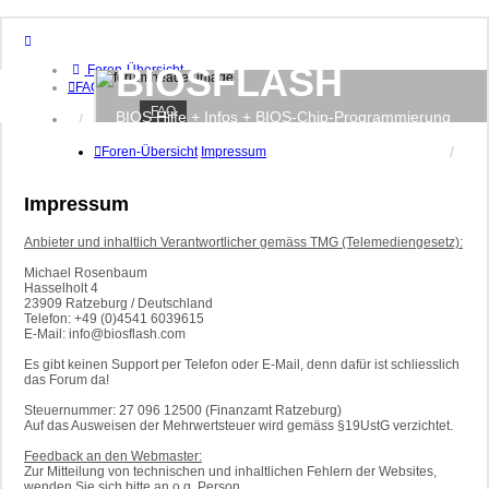
BIOSFLASH
Foren-Übersicht
FAQ
FAQ
BIOS Hilfe + Infos + BIOS-Chip-Programmierung
Anmelden
Registrieren
Foren-Übersicht
Impressum
Impressum
Anbieter und inhaltlich Verantwortlicher gemäss TMG (Telemediengesetz):
Michael Rosenbaum
Hasselholt 4
23909 Ratzeburg / Deutschland
Telefon: +49 (0)4541 6039615
E-Mail: info@biosflash.com
Es gibt keinen Support per Telefon oder E-Mail, denn dafür ist schliesslich
das Forum da!
Steuernummer: 27 096 12500 (Finanzamt Ratzeburg)
Auf das Ausweisen der Mehrwertsteuer wird gemäss §19UstG verzichtet.
Feedback an den Webmaster:
Zur Mitteilung von technischen und inhaltlichen Fehlern der Websites,
wenden Sie sich bitte an o.g. Person.