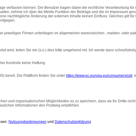
äge verfassen können. Die Benutzer tragen dabei die rechtliche Verantwortung für 
nhalten, nehme ich über die Melde-Funktion der Beiträge und die im Impressum ge
eine nachträgliche Änderung der externen Inhalte keinen Einfluss. Gleiches gilt für 
entgegen.
r jeweiligen Firmen unterliegen im allgemeinen warenzeichen-, marken- oder pat
zt wird, teilen Sie mir (s.o.) dies bitte umgehend mit. Ich werde dann schnellstmö
cher Kontrolle keine Haftung.
S) bereit. Die Plattform finden Sie unter
https://www.ec.europa.eu/consumers/odr
. 
en und organisatorischen Möglichkeiten so zu speichern, dass sie für Dritte nicht
rtraulichen Informationen den Postweg empfehlen.
esen:
Nutzungsbedingungen
und
Datenschutzerklärung