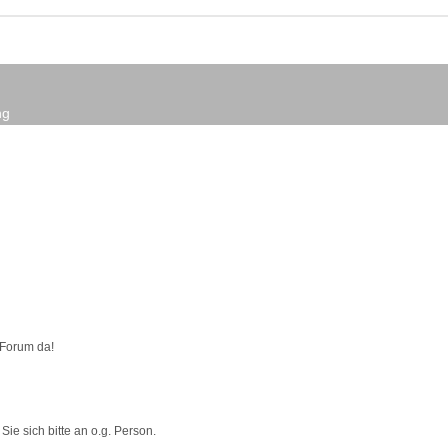
ng
s Forum da!
ie sich bitte an o.g. Person.