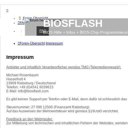
Foren-Übersicht
BIOSFLASH
FAQ
FAQ
Anmelden
BIOS Hilfe + Infos + BIOS-Chip-Programmieru
Registrieren
Foren-Übersicht
Impressum
Impressum
Anbieter und inhaltlich Verantwortlicher gemäss TMG (Telemediengesetz):
Michael Rosenbaum
Hasselholt 4
23909 Ratzeburg / Deutschland
Telefon: +49 (0)4541 6039615
E-Mail: info@biosflash.com
Es gibt keinen Support per Telefon oder E-Mail, denn dafür ist schliesslich da
Steuernummer: 27 096 12500 (Finanzamt Ratzeburg)
Auf das Ausweisen der Mehrwertsteuer wird gemäss §19UstG verzichtet.
Feedback an den Webmaster:
Zur Mitteilung von technischen und inhaltlichen Fehlern der Websites, wenden S