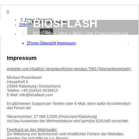
BIOSFLASH
Foren-Übersicht
FAQ
FAQ
BIOS Hilfe + Infos + BIOS-Chip-Programmierung
Anmelden
Registrieren
Foren-Übersicht
Impressum
Impressum
Anbieter und inhaltlich Verantwortlicher gemäss TMG (Telemediengesetz):
Michael Rosenbaum
Hasselholt 4
23909 Ratzeburg / Deutschland
Telefon: +49 (0)4541 6039615
E-Mail: info@biosflash.com
Es gibt keinen Support per Telefon oder E-Mail, denn dafür ist schliesslich
das Forum da!
Steuernummer: 27 096 12500 (Finanzamt Ratzeburg)
Auf das Ausweisen der Mehrwertsteuer wird gemäss §19UstG verzichtet.
Feedback an den Webmaster:
Zur Mitteilung von technischen und inhaltlichen Fehlern der Websites,
wenden Sie sich bitte an o.g. Person.