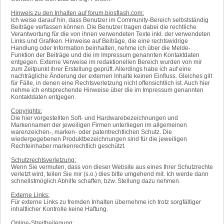
Hinweis zu den Inhalten auf forum.biosflash.com:
Ich weise darauf hin, dass Benutzer im Community-Bereich selbstständig
Beiträge verfassen können. Die Benutzer tragen dabei die rechtliche
Verantwortung für die von ihnen verwendeten Texte inkl. der verwendeten
Links und Grafiken. Hinweise auf Beiträge, die eine rechtswidrige
Handlung oder Information beinhalten, nehme ich über die Melde-
Funktion der Beiträge und die im Impressum genannten Kontaktdaten
entgegen. Externe Verweise im redaktionellen Bereich wurden von mir
zum Zeitpunkt ihrer Erstellung geprüft. Allerdings habe ich auf eine
nachträgliche Änderung der externen Inhalte keinen Einfluss. Gleiches gilt
für Fälle, in denen eine Rechtsverletzung nicht offensichtlich ist. Auch hier
nehme ich entsprechende Hinweise über die im Impressum genannten
Kontaktdaten entgegen.
Copyrights:
Die hier vorgestellten Soft- und Hardwarebezeichnungen und
Markennamen der jeweiligen Firmen unterliegen im allgemeinen
warenzeichen-, marken- oder patentrechtlichen Schutz. Die
wiedergegebenen Produktbezeichnungen sind für die jeweiligen
Rechteinhaber markenrechtlich geschützt.
Schutzrechtsverletzung:
Wenn Sie vermuten, dass von dieser Website aus eines Ihrer Schutzrechte
verletzt wird, teilen Sie mir (s.o.) dies bitte umgehend mit. Ich werde dann
schnellstmöglich Abhilfe schaffen, bzw. Stellung dazu nehmen.
Externe Links:
Für externe Links zu fremden Inhalten übernehme ich trotz sorgfältiger
inhaltlicher Kontrolle keine Haftung.
Online-Streitbeilegung: