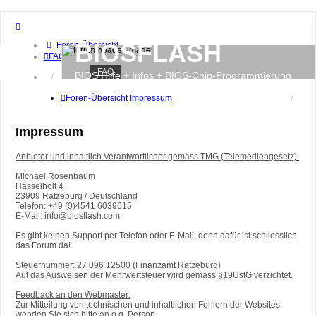
BIOSFLASH
Foren-Übersicht
FAQ
FAQ
BIOS Hilfe + Infos + BIOS-Chip-Programmierung
Anmelden
Registrieren
Foren-Übersicht
Impressum
Impressum
Anbieter und inhaltlich Verantwortlicher gemäss TMG (Telemediengesetz):
Michael Rosenbaum
Hasselholt 4
23909 Ratzeburg / Deutschland
Telefon: +49 (0)4541 6039615
E-Mail: info@biosflash.com
Es gibt keinen Support per Telefon oder E-Mail, denn dafür ist schliesslich
das Forum da!
Steuernummer: 27 096 12500 (Finanzamt Ratzeburg)
Auf das Ausweisen der Mehrwertsteuer wird gemäss §19UstG verzichtet.
Feedback an den Webmaster:
Zur Mitteilung von technischen und inhaltlichen Fehlern der Websites,
wenden Sie sich bitte an o.g. Person.