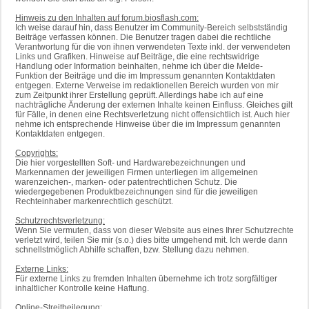
Hinweis zu den Inhalten auf forum.biosflash.com:
Ich weise darauf hin, dass Benutzer im Community-Bereich selbstständig
Beiträge verfassen können. Die Benutzer tragen dabei die rechtliche
Verantwortung für die von ihnen verwendeten Texte inkl. der verwendeten
Links und Grafiken. Hinweise auf Beiträge, die eine rechtswidrige
Handlung oder Information beinhalten, nehme ich über die Melde-
Funktion der Beiträge und die im Impressum genannten Kontaktdaten
entgegen. Externe Verweise im redaktionellen Bereich wurden von mir
zum Zeitpunkt ihrer Erstellung geprüft. Allerdings habe ich auf eine
nachträgliche Änderung der externen Inhalte keinen Einfluss. Gleiches gilt
für Fälle, in denen eine Rechtsverletzung nicht offensichtlich ist. Auch hier
nehme ich entsprechende Hinweise über die im Impressum genannten
Kontaktdaten entgegen.
Copyrights:
Die hier vorgestellten Soft- und Hardwarebezeichnungen und
Markennamen der jeweiligen Firmen unterliegen im allgemeinen
warenzeichen-, marken- oder patentrechtlichen Schutz. Die
wiedergegebenen Produktbezeichnungen sind für die jeweiligen
Rechteinhaber markenrechtlich geschützt.
Schutzrechtsverletzung:
Wenn Sie vermuten, dass von dieser Website aus eines Ihrer Schutzrechte
verletzt wird, teilen Sie mir (s.o.) dies bitte umgehend mit. Ich werde dann
schnellstmöglich Abhilfe schaffen, bzw. Stellung dazu nehmen.
Externe Links:
Für externe Links zu fremden Inhalten übernehme ich trotz sorgfältiger
inhaltlicher Kontrolle keine Haftung.
Online-Streitbeilegung: