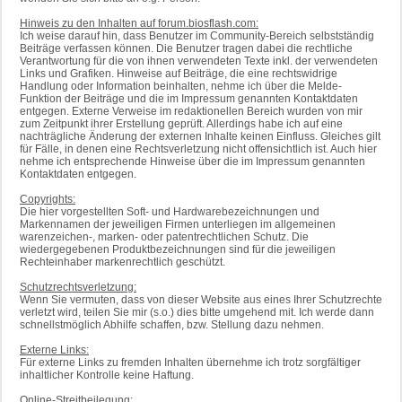
Hinweis zu den Inhalten auf forum.biosflash.com:
Ich weise darauf hin, dass Benutzer im Community-Bereich selbstständig
Beiträge verfassen können. Die Benutzer tragen dabei die rechtliche
Verantwortung für die von ihnen verwendeten Texte inkl. der verwendeten
Links und Grafiken. Hinweise auf Beiträge, die eine rechtswidrige
Handlung oder Information beinhalten, nehme ich über die Melde-
Funktion der Beiträge und die im Impressum genannten Kontaktdaten
entgegen. Externe Verweise im redaktionellen Bereich wurden von mir
zum Zeitpunkt ihrer Erstellung geprüft. Allerdings habe ich auf eine
nachträgliche Änderung der externen Inhalte keinen Einfluss. Gleiches gilt
für Fälle, in denen eine Rechtsverletzung nicht offensichtlich ist. Auch hier
nehme ich entsprechende Hinweise über die im Impressum genannten
Kontaktdaten entgegen.
Copyrights:
Die hier vorgestellten Soft- und Hardwarebezeichnungen und
Markennamen der jeweiligen Firmen unterliegen im allgemeinen
warenzeichen-, marken- oder patentrechtlichen Schutz. Die
wiedergegebenen Produktbezeichnungen sind für die jeweiligen
Rechteinhaber markenrechtlich geschützt.
Schutzrechtsverletzung:
Wenn Sie vermuten, dass von dieser Website aus eines Ihrer Schutzrechte
verletzt wird, teilen Sie mir (s.o.) dies bitte umgehend mit. Ich werde dann
schnellstmöglich Abhilfe schaffen, bzw. Stellung dazu nehmen.
Externe Links:
Für externe Links zu fremden Inhalten übernehme ich trotz sorgfältiger
inhaltlicher Kontrolle keine Haftung.
Online-Streitbeilegung: