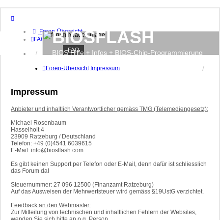
BIOSFLASH
Foren-Übersicht
FAQ
FAQ
BIOS Hilfe + Infos + BIOS-Chip-Programmierung
Anmelden
Registrieren
Foren-Übersicht
Impressum
Impressum
Anbieter und inhaltlich Verantwortlicher gemäss TMG (Telemediengesetz):
Michael Rosenbaum
Hasselholt 4
23909 Ratzeburg / Deutschland
Telefon: +49 (0)4541 6039615
E-Mail: info@biosflash.com
Es gibt keinen Support per Telefon oder E-Mail, denn dafür ist schliesslich
das Forum da!
Steuernummer: 27 096 12500 (Finanzamt Ratzeburg)
Auf das Ausweisen der Mehrwertsteuer wird gemäss §19UstG verzichtet.
Feedback an den Webmaster:
Zur Mitteilung von technischen und inhaltlichen Fehlern der Websites,
wenden Sie sich bitte an o.g. Person.