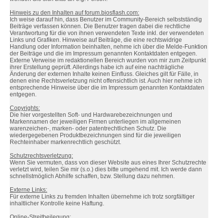
Hinweis zu den Inhalten auf forum.biosflash.com:
Ich weise darauf hin, dass Benutzer im Community-Bereich selbstständig
Beiträge verfassen können. Die Benutzer tragen dabei die rechtliche
Verantwortung für die von ihnen verwendeten Texte inkl. der verwendeten
Links und Grafiken. Hinweise auf Beiträge, die eine rechtswidrige
Handlung oder Information beinhalten, nehme ich über die Melde-Funktion
der Beiträge und die im Impressum genannten Kontaktdaten entgegen.
Externe Verweise im redaktionellen Bereich wurden von mir zum Zeitpunkt
ihrer Erstellung geprüft. Allerdings habe ich auf eine nachträgliche
Änderung der externen Inhalte keinen Einfluss. Gleiches gilt für Fälle, in
denen eine Rechtsverletzung nicht offensichtlich ist. Auch hier nehme ich
entsprechende Hinweise über die im Impressum genannten Kontaktdaten
entgegen.
Copyrights:
Die hier vorgestellten Soft- und Hardwarebezeichnungen und
Markennamen der jeweiligen Firmen unterliegen im allgemeinen
warenzeichen-, marken- oder patentrechtlichen Schutz. Die
wiedergegebenen Produktbezeichnungen sind für die jeweiligen
Rechteinhaber markenrechtlich geschützt.
Schutzrechtsverletzung:
Wenn Sie vermuten, dass von dieser Website aus eines Ihrer Schutzrechte
verletzt wird, teilen Sie mir (s.o.) dies bitte umgehend mit. Ich werde dann
schnellstmöglich Abhilfe schaffen, bzw. Stellung dazu nehmen.
Externe Links:
Für externe Links zu fremden Inhalten übernehme ich trotz sorgfältiger
inhaltlicher Kontrolle keine Haftung.
Online-Streitbeilegung: