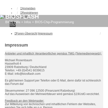
Anmelden
Registrieren
BIOSFLASH
BIOS Hilfe + Infos + BIOS-Chip-Programmierung
FAQ
Foren-Übersicht
Impressum
Impressum
Anbieter und inhaltlich Verantwortlicher gemäss TMG (Telemediengesetz):
Michael Rosenbaum
Hasselholt 4
23909 Ratzeburg / Deutschland
Telefon: +49 (0)4541 6039615
E-Mail: info@biosflash.com
Es gibt keinen Support per Telefon oder E-Mail, denn dafür ist schliesslich
das Forum da!
Steuernummer: 27 096 12500 (Finanzamt Ratzeburg)
Auf das Ausweisen der Mehrwertsteuer wird gemäss §19UstG verzichtet.
Feedback an den Webmaster:
Zur Mitteilung von technischen und inhaltlichen Fehlern der Websites,
wenden Sie sich bitte an o.g. Person.