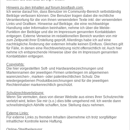
Hinweis zu den Inhalten auf forum.biosflash.com:
Ich weise darauf hin, dass Benutzer im Community-Bereich selbstständig
Beiträge verfassen können. Die Benutzer tragen dabei die rechtliche
Verantwortung für die von ihnen verwendeten Texte inkl. der verwendeten
Links und Grafiken. Hinweise auf Beiträge, die eine rechtswidrige
Handlung oder Information beinhalten, nehme ich über die Melde-
Funktion der Beiträge und die im Impressum genannten Kontaktdaten
entgegen. Externe Verweise im redaktionellen Bereich wurden von mir
zum Zeitpunkt ihrer Erstellung geprüft. Allerdings habe ich auf eine
nachträgliche Änderung der externen Inhalte keinen Einfluss. Gleiches gilt
für Fälle, in denen eine Rechtsverletzung nicht offensichtlich ist. Auch hier
nehme ich entsprechende Hinweise über die im Impressum genannten
Kontaktdaten entgegen.
Copyrights:
Die hier vorgestellten Soft- und Hardwarebezeichnungen und
Markennamen der jeweiligen Firmen unterliegen im allgemeinen
warenzeichen-, marken- oder patentrechtlichen Schutz. Die
wiedergegebenen Produktbezeichnungen sind für die jeweiligen
Rechteinhaber markenrechtlich geschützt.
Schutzrechtsverletzung:
Wenn Sie vermuten, dass von dieser Website aus eines Ihrer Schutzrechte
verletzt wird, teilen Sie mir (s.o.) dies bitte umgehend mit. Ich werde dann
schnellstmöglich Abhilfe schaffen, bzw. Stellung dazu nehmen.
Externe Links:
Für externe Links zu fremden Inhalten übernehme ich trotz sorgfältiger
inhaltlicher Kontrolle keine Haftung.
Online-Streitbeilegung: