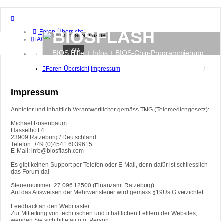
BIOSFLASH
Foren-Übersicht
FAQ
FAQ
BIOS Hilfe + Infos + BIOS-Chip-Programmierung
Anmelden
Registrieren
Foren-Übersicht
Impressum
Impressum
Anbieter und inhaltlich Verantwortlicher gemäss TMG (Telemediengesetz):
Michael Rosenbaum
Hasselholt 4
23909 Ratzeburg / Deutschland
Telefon: +49 (0)4541 6039615
E-Mail: info@biosflash.com
Es gibt keinen Support per Telefon oder E-Mail, denn dafür ist schliesslich
das Forum da!
Steuernummer: 27 096 12500 (Finanzamt Ratzeburg)
Auf das Ausweisen der Mehrwertsteuer wird gemäss §19UstG verzichtet.
Feedback an den Webmaster:
Zur Mitteilung von technischen und inhaltlichen Fehlern der Websites,
wenden Sie sich bitte an o.g. Person.