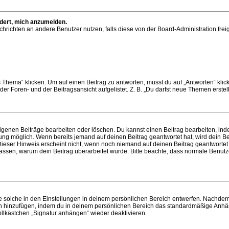
rdert, mich anzumelden.
 Nachrichten an andere Benutzer nutzen, falls diese von der Board-Administration 
ema“ klicken. Um auf einen Beitrag zu antworten, musst du auf „Antworten“ klicken
r Foren- und der Beitragsansicht aufgelistet. Z. B. „Du darfst neue Themen erstell
eigenen Beiträge bearbeiten oder löschen. Du kannst einen Beitrag bearbeiten, in
llung möglich. Wenn bereits jemand auf deinen Beitrag geantwortet hat, wird dein 
 Dieser Hinweis erscheint nicht, wenn noch niemand auf deinen Beitrag geantwortet
nterlassen, warum dein Beitrag überarbeitet wurde. Bitte beachte, dass normale Benu
solche in den Einstellungen in deinem persönlichen Bereich entwerfen. Nachdem du
ch hinzufügen, indem du in deinem persönlichen Bereich das standardmäßige Anhän
ollkästchen „Signatur anhängen“ wieder deaktivieren.