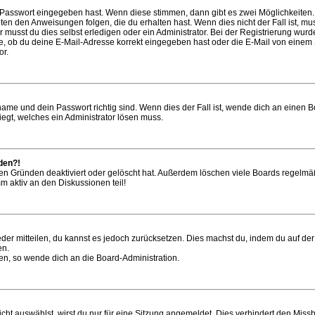
e Passwort eingegeben hast. Wenn diese stimmen, dann gibt es zwei Möglichkeite
gten den Anweisungen folgen, die du erhalten hast. Wenn dies nicht der Fall ist, mu
musst du dies selbst erledigen oder ein Administrator. Bei der Registrierung wurde d
e, ob du deine E-Mail-Adresse korrekt eingegeben hast oder die E-Mail von einem Sp
or.
ame und dein Passwort richtig sind. Wenn dies der Fall ist, wende dich an einen B
iegt, welches ein Administrator lösen muss.
lden?!
en Gründen deaktiviert oder gelöscht hat. Außerdem löschen viele Boards regelmäß
m aktiv an den Diskussionen teil!
ieder mitteilen, du kannst es jedoch zurücksetzen. Dies machst du, indem du auf d
en.
zen, so wende dich an die Board-Administration.
t auswählst, wirst du nur für eine Sitzung angemeldet. Dies verhindert den Miss