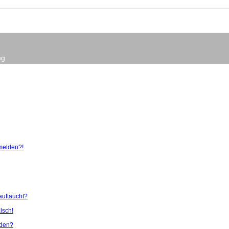
ng
nmelden?!
auftaucht?
lsch!
rden?