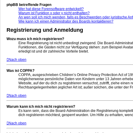
phpBB betreffende Fragen
Wer hat diese Forensoftware entwickelt?
Warum ist Funktion x oder y nicht enthalten?
An wen soll ich mich wenden, falls es Beschwerden oder juristische A
Wie kann ich einen Administrator des Boards kontaktieren?
Registrierung und Anmeldung
Wozu muss ich mich registrieren?
Eine Registrierung ist nicht unbedingt zwingend. Die Board-Administratio
Funktionen, die Gästen nicht zur Verfügung stehen: zum Beispiel Avatar
erledigt ist und dir zahlreiche Vorteile bietet.
Nach oben
Was ist COPPA?
COPPA, ausgeschrieben Children’s Online Privacy Protection Act of 199
möglicherweise persönliche Daten von Kindern unter 13 Jahren erheben
Website, auf der du dich zu registrieren versuchst, zutrifft, ziehe ein
Rechtsangelegenheiten jeglicher Art ist; außer solchen, die unter der
Nach oben
Warum kann ich mich nicht registrieren?
Es kann sein, dass die Board-Administration die Registrierung komple
dich registrieren möchtest, gesperrt wurden. Um Hilfe zu erhalten, wen
Nach oben