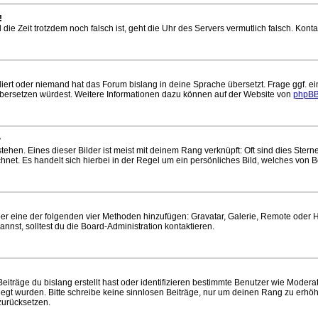
!
nd die Zeit trotzdem noch falsch ist, geht die Uhr des Servers vermutlich falsch. Ko
liert oder niemand hat das Forum bislang in deine Sprache übersetzt. Frage ggf. ei
s übersetzen würdest. Weitere Informationen dazu können auf der Website von
phpBB
?
ehen. Eines dieser Bilder ist meist mit deinem Rang verknüpft: Oft sind dies Ster
hnet. Es handelt sich hierbei in der Regel um ein persönliches Bild, welches von Be
 über eine der folgenden vier Methoden hinzufügen: Gravatar, Galerie, Remote oder
st, solltest du die Board-Administration kontaktieren.
iträge du bislang erstellt hast oder identifizieren bestimmte Benutzer wie Moder
elegt wurden. Bitte schreibe keine sinnlosen Beiträge, nur um deinen Rang zu erh
zurücksetzen.