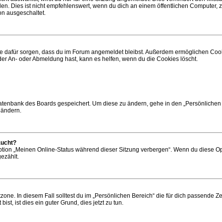
 Dies ist nicht empfehlenswert, wenn du dich an einem öffentlichen Computer, zum
on ausgeschaltet.
 die dafür sorgen, dass du im Forum angemeldet bleibst. Außerdem ermöglichen Cook
der An- oder Abmeldung hast, kann es helfen, wenn du die Cookies löscht.
 Datenbank des Boards gespeichert. Um diese zu ändern, gehe in den „Persönlichen 
 ändern.
aucht?
Option „Meinen Online-Status während dieser Sitzung verbergen“. Wenn du diese Op
ezählt.
zone. In diesem Fall solltest du im „Persönlichen Bereich“ die für dich passende Zei
st, ist dies ein guter Grund, dies jetzt zu tun.