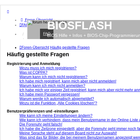
Foren-Übersicht
BIOSFLASH
FAQ
FAQ
Anmelden
BIOS Hilfe + Infos + BIOS-Chip-Programmieru
Registrieren
Foren-Übersicht
Häufig gestellte Fragen
Häufig gestellte Fragen
Registrierung und Anmeldung
Wozu muss ich mich registrieren?
Was ist COPPA?
Warum kann ich mich nicht registrieren?
Ich habe mich registriert, kann mich aber nicht anmelden!
Warum kann ich mich nicht anmelden?
Ich habe mich vor einiger Zeit registriert, kann mich aber nicht mehr a
Ich habe mein Passwort vergessen!
Warum werde ich automatisch abgemeldet?
Wozu ist die Funktion „Alle Cookies löschen“?
Benutzerpräferenzen und -einstellungen
Wie kann ich meine Einstellungen ändern?
Wie kann ich verhindern, dass mein Benutzername in der Online-Liste 
Die Forenuhr geht falsch!
Ich habe die Zeitzone eingestellt, aber die Forenuhr geht immer noch fa
Meine Sprache steht auf diesem Board nicht zur Auswahl!
Was sind das für Bilder, die bei meinem Benutzernamen angezeigt we