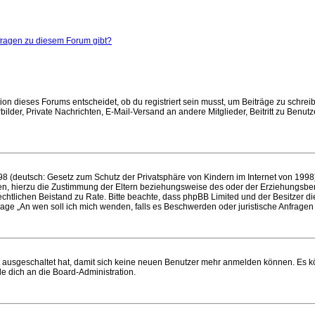
nfragen zu diesem Forum gibt?
n dieses Forums entscheidet, ob du registriert sein musst, um Beiträge zu schreiben. 
bilder, Private Nachrichten, E-Mail-Versand an andere Mitglieder, Beitritt zu Benu
8 (deutsch: Gesetz zum Schutz der Privatsphäre von Kindern im Internet von 1998) 
, hierzu die Zustimmung der Eltern beziehungsweise des oder der Erziehungsberech
en rechtlichen Beistand zu Rate. Bitte beachte, dass phpBB Limited und der Besitzer 
 Frage „An wen soll ich mich wenden, falls es Beschwerden oder juristische Anfrag
tt ausgeschaltet hat, damit sich keine neuen Benutzer mehr anmelden können. Es 
de dich an die Board-Administration.