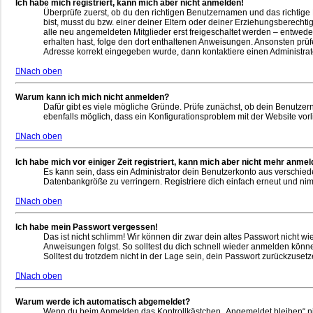
Ich habe mich registriert, kann mich aber nicht anmelden!
Überprüfe zuerst, ob du den richtigen Benutzernamen und das richtig
bist, musst du bzw. einer deiner Eltern oder deiner Erziehungsberechti
alle neu angemeldeten Mitglieder erst freigeschaltet werden – entweder 
erhalten hast, folge den dort enthaltenen Anweisungen. Ansonsten prüf
Adresse korrekt eingegeben wurde, dann kontaktiere einen Administrat
Nach oben
Warum kann ich mich nicht anmelden?
Dafür gibt es viele mögliche Gründe. Prüfe zunächst, ob dein Benutzern
ebenfalls möglich, dass ein Konfigurationsproblem mit der Website vorl
Nach oben
Ich habe mich vor einiger Zeit registriert, kann mich aber nicht mehr anme
Es kann sein, dass ein Administrator dein Benutzerkonto aus verschied
Datenbankgröße zu verringern. Registriere dich einfach erneut und nim
Nach oben
Ich habe mein Passwort vergessen!
Das ist nicht schlimm! Wir können dir zwar dein altes Passwort nicht w
Anweisungen folgst. So solltest du dich schnell wieder anmelden könn
Solltest du trotzdem nicht in der Lage sein, dein Passwort zurückzuset
Nach oben
Warum werde ich automatisch abgemeldet?
Wenn du beim Anmelden das Kontrollkästchen „Angemeldet bleiben“ nich