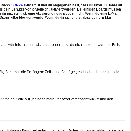
n. Wenn
COPPA
aktiviert ist und du angegeben hast, dass du unter 13 Jahre alt
ss dein Benutzerkonto vielleicht aktiviert werden. Bei einigen Boards müssen
ir mitgeteilt, ob eine Aktivierung nötig ist oder nicht. Wenn du eine E-Mail
am-Filter blockiert wurde. Wenn du dir sicher bist, dass deine E-Mail-
oard-Administrator, um sicherzugehen, dass du nicht gesperrt wurdest. Es ist
ig Benutzer, die für längere Zeit keine Beiträge geschrieben haben, um die
er Anmelde-Seite auf „Ich habe mein Passwort vergessen“ klickst und den
brauch deines Benutzerkontos durch einen Dritten. Um angemeldet zu bleiben,