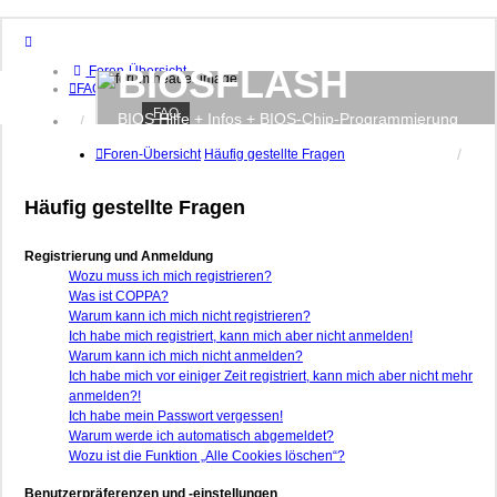
BIOSFLASH
Foren-Übersicht
FAQ
FAQ
BIOS Hilfe + Infos + BIOS-Chip-Programmierung
Anmelden
Registrieren
Foren-Übersicht
Häufig gestellte Fragen
Häufig gestellte Fragen
Registrierung und Anmeldung
Wozu muss ich mich registrieren?
Was ist COPPA?
Warum kann ich mich nicht registrieren?
Ich habe mich registriert, kann mich aber nicht anmelden!
Warum kann ich mich nicht anmelden?
Ich habe mich vor einiger Zeit registriert, kann mich aber nicht mehr
anmelden?!
Ich habe mein Passwort vergessen!
Warum werde ich automatisch abgemeldet?
Wozu ist die Funktion „Alle Cookies löschen“?
Benutzerpräferenzen und -einstellungen