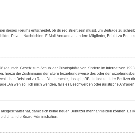
n dieses Forums entscheidet, ob du registriert sein musst, um Beiträge zu schreiben. 
bilder, Private Nachrichten, E-Mail-Versand an andere Mitglieder, Beitritt zu Benu
8 (deutsch: Gesetz zum Schutz der Privatsphäre von Kindern im Internet von 1998) 
, hierzu die Zustimmung der Eltern beziehungsweise des oder der Erziehungsberech
en rechtlichen Beistand zu Rate. Bitte beachte, dass phpBB Limited und der Besitzer 
 Frage „An wen soll ich mich wenden, falls es Beschwerden oder juristische Anfrag
tt ausgeschaltet hat, damit sich keine neuen Benutzer mehr anmelden können. Es 
de dich an die Board-Administration.