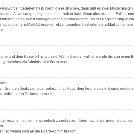
e Passwort eingegeben hast. Wenn diese stimmen, dann gibt es zwei Möglichkeite
gten den Anweisungen folgen, die du erhalten hast. Wenn dies nicht der Fall ist, mu
musst du dies selbst erledigen oder ein Administrator. Bei der Registrierung wurde d
e, ob du deine E-Mail-Adresse korrekt eingegeben hast oder die E-Mail von einem Sp
or.
ame und dein Passwort richtig sind. Wenn dies der Fall ist, wende dich an einen B
iegt, welches ein Administrator lösen muss.
lden?!
en Gründen deaktiviert oder gelöscht hat. Außerdem löschen viele Boards regelmäß
m aktiv an den Diskussionen teil!
ieder mitteilen, du kannst es jedoch zurücksetzen. Dies machst du, indem du auf d
en.
zen, so wende dich an die Board-Administration.