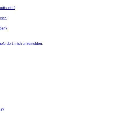
auftaucht?
lsch!
rden?
gefordert, mich anzumelden.
gs?