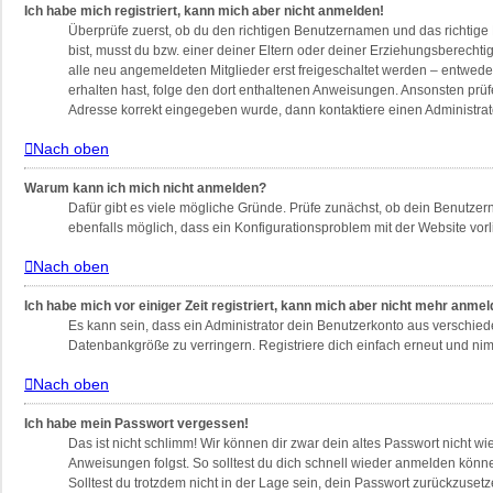
Ich habe mich registriert, kann mich aber nicht anmelden!
Überprüfe zuerst, ob du den richtigen Benutzernamen und das richtig
bist, musst du bzw. einer deiner Eltern oder deiner Erziehungsberechti
alle neu angemeldeten Mitglieder erst freigeschaltet werden – entweder 
erhalten hast, folge den dort enthaltenen Anweisungen. Ansonsten prüf
Adresse korrekt eingegeben wurde, dann kontaktiere einen Administrat
Nach oben
Warum kann ich mich nicht anmelden?
Dafür gibt es viele mögliche Gründe. Prüfe zunächst, ob dein Benutzern
ebenfalls möglich, dass ein Konfigurationsproblem mit der Website vorl
Nach oben
Ich habe mich vor einiger Zeit registriert, kann mich aber nicht mehr anme
Es kann sein, dass ein Administrator dein Benutzerkonto aus verschied
Datenbankgröße zu verringern. Registriere dich einfach erneut und nim
Nach oben
Ich habe mein Passwort vergessen!
Das ist nicht schlimm! Wir können dir zwar dein altes Passwort nicht w
Anweisungen folgst. So solltest du dich schnell wieder anmelden könn
Solltest du trotzdem nicht in der Lage sein, dein Passwort zurückzuset