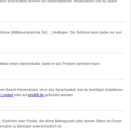
tion einschaltest, können nur Administratoren, Moderatoren und du selbst
tzone (Mitteleuropäische Zeit, ...) festlegen. Die Zeitzone kann dabei nur von
ntaktiere einen Administrator, damit er das Problem beheben kann.
nen Board-Administrator, ob er das Sprachpaket, das du benötigst, installieren
 Limited
oder auf
phpBB.de
gefunden werden.
ne, Kästchen oder Punkte, die deine Beitragszahl oder deinen Status im Forum
nutzer zu Benutzer unterschiedlich ist.