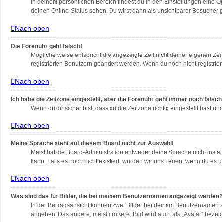
In deinem persönlichen Bereich findest du in den Einstellungen eine 
deinen Online-Status sehen. Du wirst dann als unsichtbarer Besucher g
Nach oben
Die Forenuhr geht falsch!
Möglicherweise entspricht die angezeigte Zeit nicht deiner eigenen Zeit
registrierten Benutzern geändert werden. Wenn du noch nicht registriert bi
Nach oben
Ich habe die Zeitzone eingestellt, aber die Forenuhr geht immer noch falsch
Wenn du dir sicher bist, dass du die Zeitzone richtig eingestellt hast u
Nach oben
Meine Sprache steht auf diesem Board nicht zur Auswahl!
Meist hat die Board-Administration entweder deine Sprache nicht instal
kann. Falls es noch nicht existiert, würden wir uns freuen, wenn du e
Nach oben
Was sind das für Bilder, die bei meinem Benutzernamen angezeigt werden
In der Beitragsansicht können zwei Bilder bei deinem Benutzernamen st
angeben. Das andere, meist größere, Bild wird auch als „Avatar“ bezeic