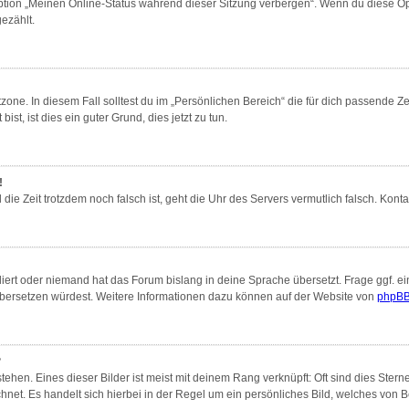
Option „Meinen Online-Status während dieser Sitzung verbergen“. Wenn du diese Op
ezählt.
zone. In diesem Fall solltest du im „Persönlichen Bereich“ die für dich passende Zei
st, ist dies ein guter Grund, dies jetzt zu tun.
!
nd die Zeit trotzdem noch falsch ist, geht die Uhr des Servers vermutlich falsch. Ko
liert oder niemand hat das Forum bislang in deine Sprache übersetzt. Frage ggf. ei
s übersetzen würdest. Weitere Informationen dazu können auf der Website von
phpBB
?
ehen. Eines dieser Bilder ist meist mit deinem Rang verknüpft: Oft sind dies Ster
hnet. Es handelt sich hierbei in der Regel um ein persönliches Bild, welches von Be