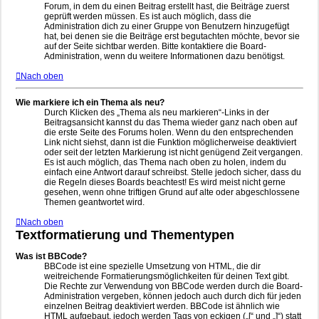
Forum, in dem du einen Beitrag erstellt hast, die Beiträge zuerst
geprüft werden müssen. Es ist auch möglich, dass die
Administration dich zu einer Gruppe von Benutzern hinzugefügt
hat, bei denen sie die Beiträge erst begutachten möchte, bevor sie
auf der Seite sichtbar werden. Bitte kontaktiere die Board-
Administration, wenn du weitere Informationen dazu benötigst.
Nach oben
Wie markiere ich ein Thema als neu?
Durch Klicken des „Thema als neu markieren“-Links in der
Beitragsansicht kannst du das Thema wieder ganz nach oben auf
die erste Seite des Forums holen. Wenn du den entsprechenden
Link nicht siehst, dann ist die Funktion möglicherweise deaktiviert
oder seit der letzten Markierung ist nicht genügend Zeit vergangen.
Es ist auch möglich, das Thema nach oben zu holen, indem du
einfach eine Antwort darauf schreibst. Stelle jedoch sicher, dass du
die Regeln dieses Boards beachtest! Es wird meist nicht gerne
gesehen, wenn ohne triftigen Grund auf alte oder abgeschlossene
Themen geantwortet wird.
Nach oben
Textformatierung und Thementypen
Was ist BBCode?
BBCode ist eine spezielle Umsetzung von HTML, die dir
weitreichende Formatierungsmöglichkeiten für deinen Text gibt.
Die Rechte zur Verwendung von BBCode werden durch die Board-
Administration vergeben, können jedoch auch durch dich für jeden
einzelnen Beitrag deaktiviert werden. BBCode ist ähnlich wie
HTML aufgebaut, jedoch werden Tags von eckigen („[“ und „]“) statt