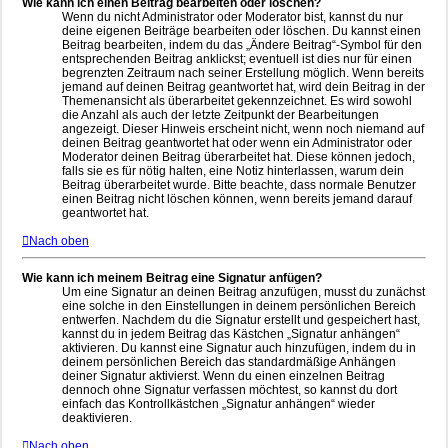
Wie kann ich einen Beitrag bearbeiten oder löschen?
Wenn du nicht Administrator oder Moderator bist, kannst du nur
deine eigenen Beiträge bearbeiten oder löschen. Du kannst einen
Beitrag bearbeiten, indem du das „Ändere Beitrag“-Symbol für den
entsprechenden Beitrag anklickst; eventuell ist dies nur für einen
begrenzten Zeitraum nach seiner Erstellung möglich. Wenn bereits
jemand auf deinen Beitrag geantwortet hat, wird dein Beitrag in der
Themenansicht als überarbeitet gekennzeichnet. Es wird sowohl
die Anzahl als auch der letzte Zeitpunkt der Bearbeitungen
angezeigt. Dieser Hinweis erscheint nicht, wenn noch niemand auf
deinen Beitrag geantwortet hat oder wenn ein Administrator oder
Moderator deinen Beitrag überarbeitet hat. Diese können jedoch,
falls sie es für nötig halten, eine Notiz hinterlassen, warum dein
Beitrag überarbeitet wurde. Bitte beachte, dass normale Benutzer
einen Beitrag nicht löschen können, wenn bereits jemand darauf
geantwortet hat.
Nach oben
Wie kann ich meinem Beitrag eine Signatur anfügen?
Um eine Signatur an deinen Beitrag anzufügen, musst du zunächst
eine solche in den Einstellungen in deinem persönlichen Bereich
entwerfen. Nachdem du die Signatur erstellt und gespeichert hast,
kannst du in jedem Beitrag das Kästchen „Signatur anhängen“
aktivieren. Du kannst eine Signatur auch hinzufügen, indem du in
deinem persönlichen Bereich das standardmäßige Anhängen
deiner Signatur aktivierst. Wenn du einen einzelnen Beitrag
dennoch ohne Signatur verfassen möchtest, so kannst du dort
einfach das Kontrollkästchen „Signatur anhängen“ wieder
deaktivieren.
Nach oben