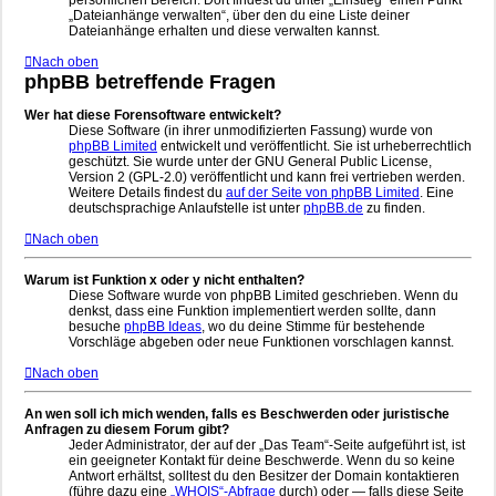
persönlichen Bereich. Dort findest du unter „Einstieg“ einen Punkt
„Dateianhänge verwalten“, über den du eine Liste deiner
Dateianhänge erhalten und diese verwalten kannst.
Nach oben
phpBB betreffende Fragen
Wer hat diese Forensoftware entwickelt?
Diese Software (in ihrer unmodifizierten Fassung) wurde von
phpBB Limited
entwickelt und veröffentlicht. Sie ist urheberrechtlich
geschützt. Sie wurde unter der GNU General Public License,
Version 2 (GPL-2.0) veröffentlicht und kann frei vertrieben werden.
Weitere Details findest du
auf der Seite von phpBB Limited
. Eine
deutschsprachige Anlaufstelle ist unter
phpBB.de
zu finden.
Nach oben
Warum ist Funktion x oder y nicht enthalten?
Diese Software wurde von phpBB Limited geschrieben. Wenn du
denkst, dass eine Funktion implementiert werden sollte, dann
besuche
phpBB Ideas
, wo du deine Stimme für bestehende
Vorschläge abgeben oder neue Funktionen vorschlagen kannst.
Nach oben
An wen soll ich mich wenden, falls es Beschwerden oder juristische
Anfragen zu diesem Forum gibt?
Jeder Administrator, der auf der „Das Team“-Seite aufgeführt ist, ist
ein geeigneter Kontakt für deine Beschwerde. Wenn du so keine
Antwort erhältst, solltest du den Besitzer der Domain kontaktieren
(führe dazu eine
„WHOIS“-Abfrage
durch) oder — falls diese Seite