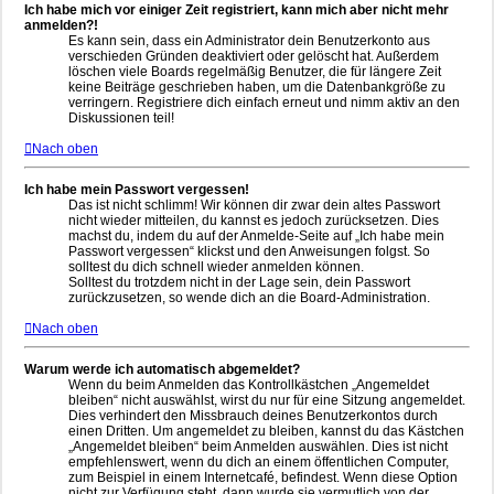
Ich habe mich vor einiger Zeit registriert, kann mich aber nicht mehr
anmelden?!
Es kann sein, dass ein Administrator dein Benutzerkonto aus
verschieden Gründen deaktiviert oder gelöscht hat. Außerdem
löschen viele Boards regelmäßig Benutzer, die für längere Zeit
keine Beiträge geschrieben haben, um die Datenbankgröße zu
verringern. Registriere dich einfach erneut und nimm aktiv an den
Diskussionen teil!
Nach oben
Ich habe mein Passwort vergessen!
Das ist nicht schlimm! Wir können dir zwar dein altes Passwort
nicht wieder mitteilen, du kannst es jedoch zurücksetzen. Dies
machst du, indem du auf der Anmelde-Seite auf „Ich habe mein
Passwort vergessen“ klickst und den Anweisungen folgst. So
solltest du dich schnell wieder anmelden können.
Solltest du trotzdem nicht in der Lage sein, dein Passwort
zurückzusetzen, so wende dich an die Board-Administration.
Nach oben
Warum werde ich automatisch abgemeldet?
Wenn du beim Anmelden das Kontrollkästchen „Angemeldet
bleiben“ nicht auswählst, wirst du nur für eine Sitzung angemeldet.
Dies verhindert den Missbrauch deines Benutzerkontos durch
einen Dritten. Um angemeldet zu bleiben, kannst du das Kästchen
„Angemeldet bleiben“ beim Anmelden auswählen. Dies ist nicht
empfehlenswert, wenn du dich an einem öffentlichen Computer,
zum Beispiel in einem Internetcafé, befindest. Wenn diese Option
nicht zur Verfügung steht, dann wurde sie vermutlich von der