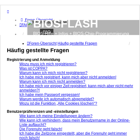
BIOSFLASH
Foren-Übersicht
FAQ
FAQ
BIOS Hilfe + Infos + BIOS-Chip-Programmierung
Anmelden
Registrieren
Foren-Übersicht
Häufig gestellte Fragen
Häufig gestellte Fragen
Registrierung und Anmeldung
Wozu muss ich mich registrieren?
Was ist COPPA?
Warum kann ich mich nicht registrieren?
Ich habe mich registriert, kann mich aber nicht anmelden!
Warum kann ich mich nicht anmelden?
Ich habe mich vor einiger Zeit registriert, kann mich aber nicht mehr
anmelden?!
Ich habe mein Passwort vergessen!
Warum werde ich automatisch abgemeldet?
Wozu ist die Funktion „Alle Cookies löschen“?
Benutzerpräferenzen und -einstellungen
Wie kann ich meine Einstellungen ändern?
Wie kann ich verhindern, dass mein Benutzername in der Online-
Liste auftaucht?
Die Forenuhr geht falsch!
Ich habe die Zeitzone eingestellt, aber die Forenuhr geht immer
noch falsch!