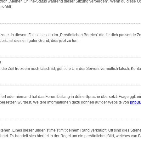
Option „Meinen Online-Status während dieser Sitzung verbergen“. Wenn du diese Op
ezählt.
zone. In diesem Fall solltest du im „Persönlichen Bereich“ die für dich passende Zei
st, ist dies ein guter Grund, dies jetzt zu tun.
!
nd die Zeit trotzdem noch falsch ist, geht die Uhr des Servers vermutlich falsch. Ko
liert oder niemand hat das Forum bislang in deine Sprache übersetzt. Frage ggf. ei
s übersetzen würdest. Weitere Informationen dazu können auf der Website von
phpBB
?
ehen. Eines dieser Bilder ist meist mit deinem Rang verknüpft: Oft sind dies Ster
hnet. Es handelt sich hierbei in der Regel um ein persönliches Bild, welches von Be