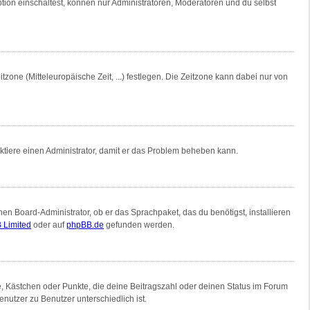
tion einschaltest, können nur Administratoren, Moderatoren und du selbst
tzone (Mitteleuropäische Zeit, ...) festlegen. Die Zeitzone kann dabei nur von
ntaktiere einen Administrator, damit er das Problem beheben kann.
nen Board-Administrator, ob er das Sprachpaket, das du benötigst, installieren
 Limited
oder auf
phpBB.de
gefunden werden.
ne, Kästchen oder Punkte, die deine Beitragszahl oder deinen Status im Forum
nutzer zu Benutzer unterschiedlich ist.