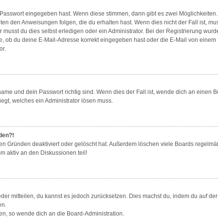
e Passwort eingegeben hast. Wenn diese stimmen, dann gibt es zwei Möglichkeite
gten den Anweisungen folgen, die du erhalten hast. Wenn dies nicht der Fall ist, mu
musst du dies selbst erledigen oder ein Administrator. Bei der Registrierung wurde d
e, ob du deine E-Mail-Adresse korrekt eingegeben hast oder die E-Mail von einem Sp
or.
ame und dein Passwort richtig sind. Wenn dies der Fall ist, wende dich an einen B
iegt, welches ein Administrator lösen muss.
lden?!
en Gründen deaktiviert oder gelöscht hat. Außerdem löschen viele Boards regelmäß
m aktiv an den Diskussionen teil!
ieder mitteilen, du kannst es jedoch zurücksetzen. Dies machst du, indem du auf d
en.
zen, so wende dich an die Board-Administration.