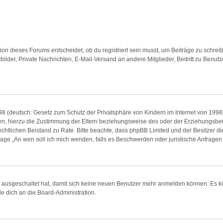
n dieses Forums entscheidet, ob du registriert sein musst, um Beiträge zu schreiben. 
bilder, Private Nachrichten, E-Mail-Versand an andere Mitglieder, Beitritt zu Benu
8 (deutsch: Gesetz zum Schutz der Privatsphäre von Kindern im Internet von 1998) 
, hierzu die Zustimmung der Eltern beziehungsweise des oder der Erziehungsberech
en rechtlichen Beistand zu Rate. Bitte beachte, dass phpBB Limited und der Besitzer 
 Frage „An wen soll ich mich wenden, falls es Beschwerden oder juristische Anfrag
tt ausgeschaltet hat, damit sich keine neuen Benutzer mehr anmelden können. Es 
de dich an die Board-Administration.