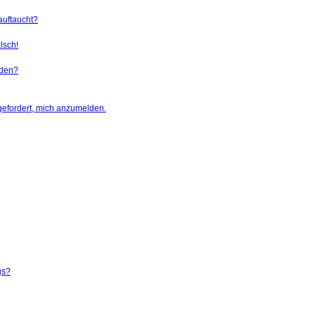
auftaucht?
lsch!
rden?
gefordert, mich anzumelden.
gs?