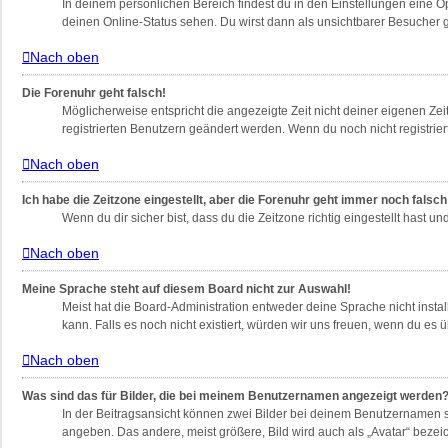
In deinem persönlichen Bereich findest du in den Einstellungen eine 
deinen Online-Status sehen. Du wirst dann als unsichtbarer Besucher g
Nach oben
Die Forenuhr geht falsch!
Möglicherweise entspricht die angezeigte Zeit nicht deiner eigenen Zeit
registrierten Benutzern geändert werden. Wenn du noch nicht registriert bi
Nach oben
Ich habe die Zeitzone eingestellt, aber die Forenuhr geht immer noch falsch
Wenn du dir sicher bist, dass du die Zeitzone richtig eingestellt hast u
Nach oben
Meine Sprache steht auf diesem Board nicht zur Auswahl!
Meist hat die Board-Administration entweder deine Sprache nicht instal
kann. Falls es noch nicht existiert, würden wir uns freuen, wenn du e
Nach oben
Was sind das für Bilder, die bei meinem Benutzernamen angezeigt werden
In der Beitragsansicht können zwei Bilder bei deinem Benutzernamen st
angeben. Das andere, meist größere, Bild wird auch als „Avatar“ bezeic