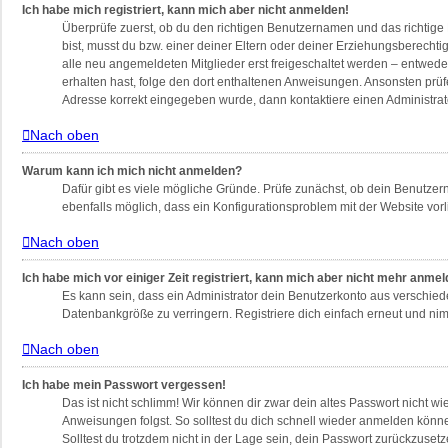
Ich habe mich registriert, kann mich aber nicht anmelden!
Überprüfe zuerst, ob du den richtigen Benutzernamen und das richtig
bist, musst du bzw. einer deiner Eltern oder deiner Erziehungsberechti
alle neu angemeldeten Mitglieder erst freigeschaltet werden – entweder 
erhalten hast, folge den dort enthaltenen Anweisungen. Ansonsten prüf
Adresse korrekt eingegeben wurde, dann kontaktiere einen Administrat
Nach oben
Warum kann ich mich nicht anmelden?
Dafür gibt es viele mögliche Gründe. Prüfe zunächst, ob dein Benutzern
ebenfalls möglich, dass ein Konfigurationsproblem mit der Website vorl
Nach oben
Ich habe mich vor einiger Zeit registriert, kann mich aber nicht mehr anme
Es kann sein, dass ein Administrator dein Benutzerkonto aus verschied
Datenbankgröße zu verringern. Registriere dich einfach erneut und nim
Nach oben
Ich habe mein Passwort vergessen!
Das ist nicht schlimm! Wir können dir zwar dein altes Passwort nicht w
Anweisungen folgst. So solltest du dich schnell wieder anmelden könn
Solltest du trotzdem nicht in der Lage sein, dein Passwort zurückzuset