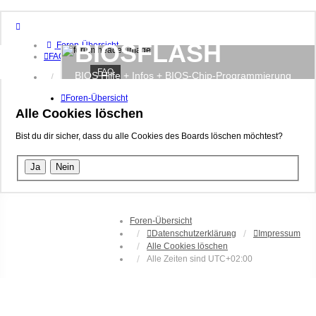
BIOSFLASH
Foren-Übersicht
FAQ
FAQ
BIOS Hilfe + Infos + BIOS-Chip-Programmierung
Anmelden
Registrieren
Foren-Übersicht
Alle Cookies löschen
Bist du dir sicher, dass du alle Cookies des Boards löschen möchtest?
Foren-Übersicht
Datenschutzerklärung
Impressum
Alle Cookies löschen
Alle Zeiten sind
UTC+02:00