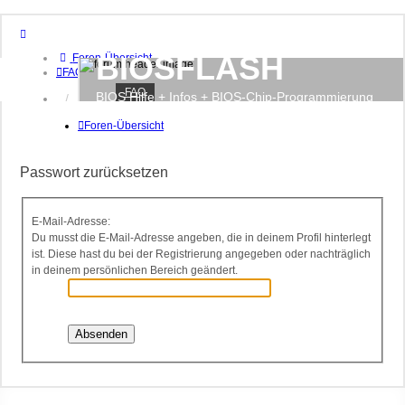
BIOSFLASH
Foren-Übersicht
FAQ
FAQ
BIOS Hilfe + Infos + BIOS-Chip-Programmierung
Anmelden
Registrieren
Foren-Übersicht
Passwort zurücksetzen
E-Mail-Adresse:
Du musst die E-Mail-Adresse angeben, die in deinem Profil hinterlegt
ist. Diese hast du bei der Registrierung angegeben oder nachträglich
in deinem persönlichen Bereich geändert.