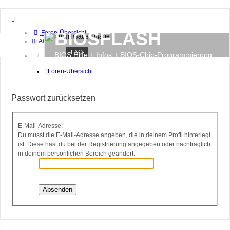
BIOSFLASH
Foren-Übersicht
FAQ
FAQ
BIOS Hilfe + Infos + BIOS-Chip-Programmierung
Anmelden
Registrieren
Foren-Übersicht
Passwort zurücksetzen
E-Mail-Adresse:
Du musst die E-Mail-Adresse angeben, die in deinem Profil hinterlegt
ist. Diese hast du bei der Registrierung angegeben oder nachträglich
in deinem persönlichen Bereich geändert.