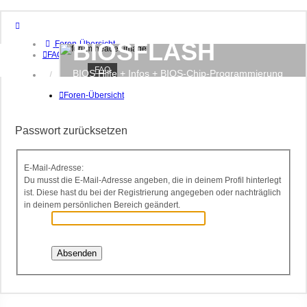
BIOSFLASH
Foren-Übersicht
FAQ
FAQ
BIOS Hilfe + Infos + BIOS-Chip-Programmierung
Anmelden
Registrieren
Foren-Übersicht
Passwort zurücksetzen
E-Mail-Adresse:
Du musst die E-Mail-Adresse angeben, die in deinem Profil hinterlegt
ist. Diese hast du bei der Registrierung angegeben oder nachträglich
in deinem persönlichen Bereich geändert.