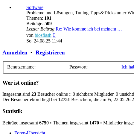
Software
Probleme und Lösungen, Tuning Tipps&Tricks unter W
Themen:
191
Beiträge:
509
Letzter Beitrag
Re: Wie komme ich bei meinem …
Neuester
von
biosflash
Beitrag
So, 24.08.25 11:44
Anmelden
•
Registrieren
Benutzername:
Passwort:
Ich ha
Wer ist online?
Insgesamt sind
23
Besucher online :: 0 sichtbare Mitglieder, 0 unsich
Der Besucherrekord liegt bei
12751
Besuchern, die am Fr, 22.05.26 22
Statistik
Beiträge insgesamt
6750
• Themen insgesamt
1470
• Mitglieder insg
Foren-Übersicht