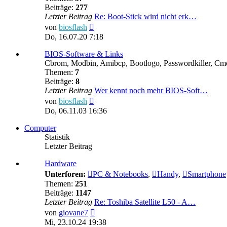
Beiträge:
277
Letzter Beitrag
Re: Boot-Stick wird nicht erk…
Neuester
von
biosflash
Beitrag
Do, 16.07.20 7:18
BIOS-Software & Links
Cbrom, Modbin, Amibcp, Bootlogo, Passwordkiller, Cmoski
Themen:
7
Beiträge:
8
Letzter Beitrag
Wer kennt noch mehr BIOS-Soft…
Neuester
von
biosflash
Beitrag
Do, 06.11.03 16:36
Computer
Statistik
Letzter Beitrag
Hardware
Unterforen:
PC & Notebooks
,
Handy
,
Smartphone
Themen:
251
Beiträge:
1147
Letzter Beitrag
Re: Toshiba Satellite L50 - A…
Neuester
von
giovane7
Beitrag
Mi, 23.10.24 19:38