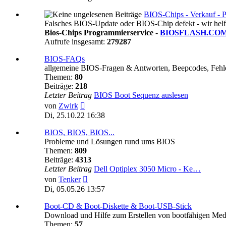
BIOS-Chips - Verkauf - 
Falsches BIOS-Update oder BIOS-Chip defekt - wir helf
Bios-Chips Programmierservice -
BIOSFLASH.CO
Aufrufe insgesamt:
279287
BIOS-FAQs
allgemeine BIOS-Fragen & Antworten, Beepcodes, Fehle
Themen:
80
Beiträge:
218
Letzter Beitrag
BIOS Boot Sequenz auslesen
Neuester
von
Zwirk
Beitrag
Di, 25.10.22 16:38
BIOS, BIOS, BIOS...
Probleme und Lösungen rund ums BIOS
Themen:
809
Beiträge:
4313
Letzter Beitrag
Dell Optiplex 3050 Micro - Ke…
Neuester
von
Tenker
Beitrag
Di, 05.05.26 13:57
Boot-CD & Boot-Diskette & Boot-USB-Stick
Download und Hilfe zum Erstellen von bootfähigen Med
Themen:
57