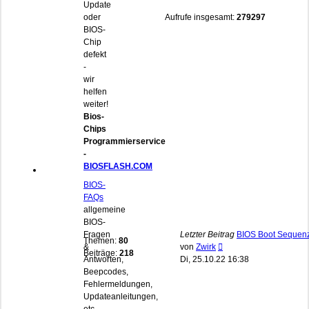
Update
oder
Aufrufe insgesamt:
279297
BIOS-
Chip
defekt
-
wir
helfen
weiter!
Bios-
Chips
Programmierservice
-
BIOSFLASH.COM
BIOS-
FAQs
allgemeine
BIOS-
Fragen
Letzter Beitrag
BIOS Boot Sequen
Themen:
80
Neuester
&
von
Zwirk
Beiträge:
218
Beitrag
Antworten,
Di, 25.10.22 16:38
Beepcodes,
Fehlermeldungen,
Updateanleitungen,