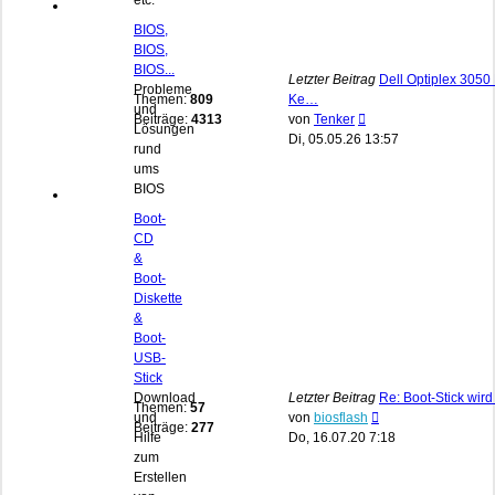
etc.
BIOS,
BIOS,
BIOS...
Letzter Beitrag
Dell Optiplex 3050 
Probleme
Themen:
809
Ke…
und
Neuester
Beiträge:
4313
von
Tenker
Lösungen
Beitrag
Di, 05.05.26 13:57
rund
ums
BIOS
Boot-
CD
&
Boot-
Diskette
&
Boot-
USB-
Stick
Download
Letzter Beitrag
Re: Boot-Stick wird
Themen:
57
Neuester
und
von
biosflash
Beiträge:
277
Beitrag
Hilfe
Do, 16.07.20 7:18
zum
Erstellen