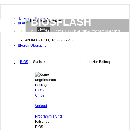
BIOSFLASH
Foren-Übersicht
FAQ
FAQ
BIOS Hilfe + Infos + BIOS-Chip-Programmierung
Anmelden
Registrieren
Aktuelle Zeit: Fr, 07.08.26 7:46
Foren-Übersicht
BIOS
Statistik
Letzter Beitrag
BIOS-
Chips
-
Verkauf
-
Programmierung
Falsches
BIOS-