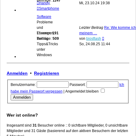
Beiträge:
1147
Beitrag
Handy
,
Mi, 23.10.24 19:38
Smartphone
Software
Probleme
und
Letzter Beitrag
Re: Wie komme ich
Lösungen,
Themen:
191
meinem …
Neuester
Tuning
Beiträge:
509
von
biosflash
Beitrag
Tipps&Tricks
So, 24.08.25 11:44
unter
Windows
Anmelden
•
Registrieren
Benutzername:
Passwort:
Ich
habe mein Passwort vergessen
|
Angemeldet bleiben
Wer ist online?
Insgesamt sind
31
Besucher online :: 0 sichtbare Mitglieder, 0 unsichtbare
Mitglieder und 31 Gäste (basierend auf den aktiven Besuchern der letzten