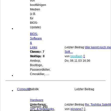
von
bootfähigen
Medien
(z.B.
für
BIOS-
Update)
BIOS-
Software
&
Links
Letzter Beitrag
Wer kennt noch me
Cbrom,
Themen:
7
Soft…
Neuester
Modbin,
Beiträge:
8
von
biosflash
Beitrag
Amibcp,
Do, 06.11.03 16:36
Bootlogo,
Passwordkiller,
Cmoskiller,......
Computer
Statistik
Letzter Beitrag
Hardware
Unterforen:
Letzter Beitrag
Re: Toshiba Satelli
Themen:
251
Neuester
PC & Notebooks
,
von
giovane7