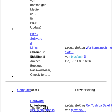
von
bootfähigen
Medien
(z.B.
für
BIOS-
Update)
BIOS-
Software
&
Links
Letzter Beitrag
Wer kennt noch me
Cbrom,
Themen:
7
Soft…
Neuester
Modbin,
Beiträge:
8
von
biosflash
Beitrag
Amibcp,
Do, 06.11.03 16:36
Bootlogo,
Passwordkiller,
Cmoskiller,......
Computer
Statistik
Letzter Beitrag
Hardware
Unterforen:
Letzter Beitrag
Re: Toshiba Satelli
Themen:
251
Neuester
PC & Notebooks
,
von
giovane7