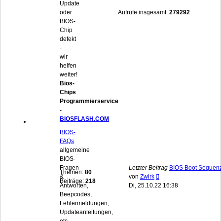
Update
oder
Aufrufe insgesamt:
279292
BIOS-
Chip
defekt
-
wir
helfen
weiter!
Bios-
Chips
Programmierservice
-
BIOSFLASH.COM
BIOS-
FAQs
allgemeine
BIOS-
Fragen
Letzter Beitrag
BIOS Boot Sequen
Themen:
80
Neuester
&
von
Zwirk
Beiträge:
218
Beitrag
Antworten,
Di, 25.10.22 16:38
Beepcodes,
Fehlermeldungen,
Updateanleitungen,