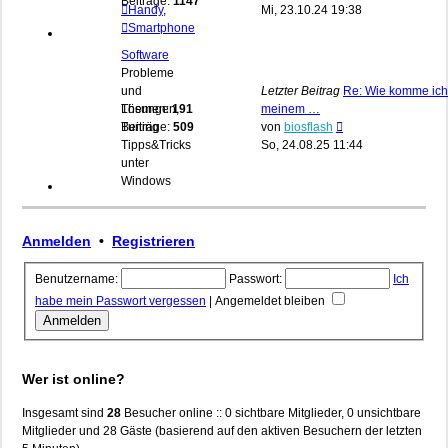
Beiträge:
1147
Beitrag
Handy
,
Mi, 23.10.24 19:38
Smartphone
Software
Probleme
und
Letzter Beitrag
Re: Wie komme ich
Lösungen,
Themen:
191
meinem …
Neuester
Tuning
Beiträge:
509
von
biosflash
Beitrag
Tipps&Tricks
So, 24.08.25 11:44
unter
Windows
Anmelden
•
Registrieren
Benutzername:
Passwort:
Ich
habe mein Passwort vergessen
|
Angemeldet bleiben
Wer ist online?
Insgesamt sind
28
Besucher online :: 0 sichtbare Mitglieder, 0 unsichtbare
Mitglieder und 28 Gäste (basierend auf den aktiven Besuchern der letzten