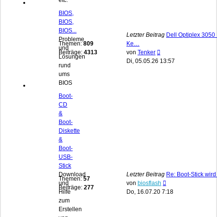
etc.
BIOS,
BIOS,
BIOS...
Letzter Beitrag
Dell Optiplex 3050 
Probleme
Themen:
809
Ke…
und
Neuester
Beiträge:
4313
von
Tenker
Lösungen
Beitrag
Di, 05.05.26 13:57
rund
ums
BIOS
Boot-
CD
&
Boot-
Diskette
&
Boot-
USB-
Stick
Download
Letzter Beitrag
Re: Boot-Stick wird
Themen:
57
Neuester
und
von
biosflash
Beiträge:
277
Beitrag
Hilfe
Do, 16.07.20 7:18
zum
Erstellen