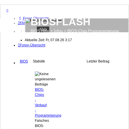
BIOSFLASH
Foren-Übersicht
FAQ
FAQ
BIOS Hilfe + Infos + BIOS-Chip-Programmierung
Anmelden
Registrieren
Aktuelle Zeit: Fr, 07.08.26 3:17
Foren-Übersicht
BIOS
Statistik
Letzter Beitrag
BIOS-
Chips
-
Verkauf
-
Programmierung
Falsches
BIOS-