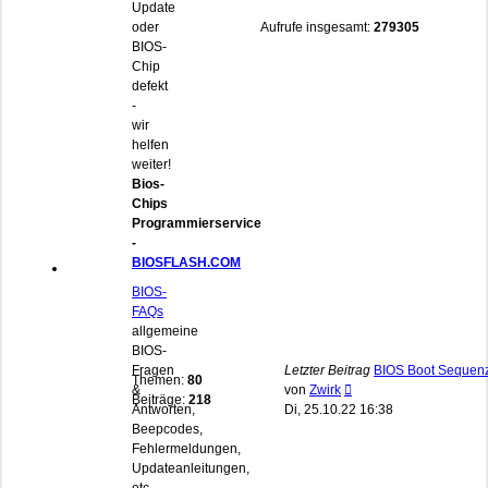
Update
oder
Aufrufe insgesamt:
279305
BIOS-
Chip
defekt
-
wir
helfen
weiter!
Bios-
Chips
Programmierservice
-
BIOSFLASH.COM
BIOS-
FAQs
allgemeine
BIOS-
Fragen
Letzter Beitrag
BIOS Boot Sequen
Themen:
80
Neuester
&
von
Zwirk
Beiträge:
218
Beitrag
Antworten,
Di, 25.10.22 16:38
Beepcodes,
Fehlermeldungen,
Updateanleitungen,