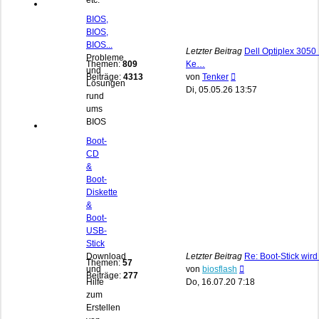
etc.
BIOS,
BIOS,
BIOS...
Letzter Beitrag
Dell Optiplex 3050 
Probleme
Themen:
809
Ke…
und
Neuester
Beiträge:
4313
von
Tenker
Lösungen
Beitrag
Di, 05.05.26 13:57
rund
ums
BIOS
Boot-
CD
&
Boot-
Diskette
&
Boot-
USB-
Stick
Download
Letzter Beitrag
Re: Boot-Stick wird
Themen:
57
Neuester
und
von
biosflash
Beiträge:
277
Beitrag
Hilfe
Do, 16.07.20 7:18
zum
Erstellen