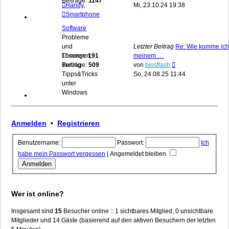
Beiträge:
1147
Beitrag
Handy
,
Mi, 23.10.24 19:38
Smartphone
Software
Probleme
und
Letzter Beitrag
Re: Wie komme ich
Lösungen,
Themen:
191
meinem …
Neuester
Tuning
Beiträge:
509
von
biosflash
Beitrag
Tipps&Tricks
So, 24.08.25 11:44
unter
Windows
Anmelden
•
Registrieren
Benutzername:
Passwort:
Ich
habe mein Passwort vergessen
|
Angemeldet bleiben
Wer ist online?
Insgesamt sind
15
Besucher online :: 1 sichtbares Mitglied, 0 unsichtbare
Mitglieder und 14 Gäste (basierend auf den aktiven Besuchern der letzten