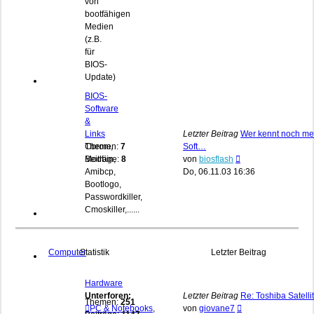
von
bootfähigen
Medien
(z.B.
für
BIOS-
Update)
BIOS-
Software
&
Links
Letzter Beitrag
Wer kennt noch me
Cbrom,
Themen:
7
Soft…
Neuester
Modbin,
Beiträge:
8
von
biosflash
Beitrag
Amibcp,
Do, 06.11.03 16:36
Bootlogo,
Passwordkiller,
Cmoskiller,......
Computer
Statistik
Letzter Beitrag
Hardware
Unterforen:
Letzter Beitrag
Re: Toshiba Satelli
Themen:
251
Neuester
PC & Notebooks
,
von
giovane7