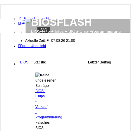
BIOSFLASH
Foren-Übersicht
FAQ
FAQ
BIOS Hilfe + Infos + BIOS-Chip-Programmierung
Anmelden
Registrieren
Aktuelle Zeit: Fr, 07.08.26 21:00
Foren-Übersicht
BIOS
Statistik
Letzter Beitrag
BIOS-
Chips
-
Verkauf
-
Programmierung
Falsches
BIOS-