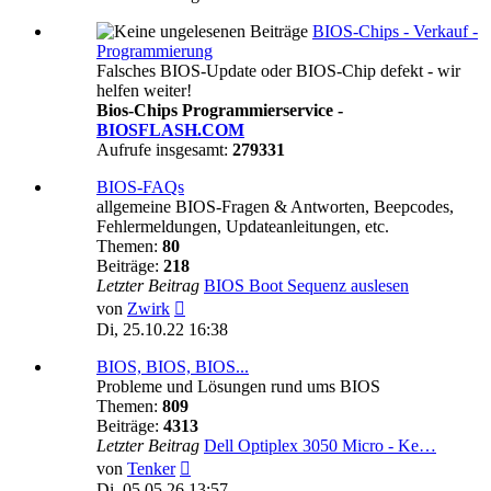
BIOS-Chips - Verkauf -
Programmierung
Falsches BIOS-Update oder BIOS-Chip defekt - wir
helfen weiter!
Bios-Chips Programmierservice -
BIOSFLASH.COM
Aufrufe insgesamt:
279331
BIOS-FAQs
allgemeine BIOS-Fragen & Antworten, Beepcodes,
Fehlermeldungen, Updateanleitungen, etc.
Themen:
80
Beiträge:
218
Letzter Beitrag
BIOS Boot Sequenz auslesen
Neuester
von
Zwirk
Beitrag
Di, 25.10.22 16:38
BIOS, BIOS, BIOS...
Probleme und Lösungen rund ums BIOS
Themen:
809
Beiträge:
4313
Letzter Beitrag
Dell Optiplex 3050 Micro - Ke…
Neuester
von
Tenker
Beitrag
Di, 05.05.26 13:57