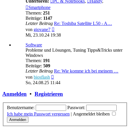
Unterforen:
PC & Notebooks
,
Handy
,
Smartphone
Themen:
251
Beiträge:
1147
Letzter Beitrag
Re: Toshiba Satellite L50 - A…
Neuester
von
giovane7
Beitrag
Mi, 23.10.24 19:38
Software
Probleme und Lösungen, Tuning Tipps&Tricks unter
Windows
Themen:
191
Beiträge:
509
Letzter Beitrag
Re: Wie komme ich bei meinem …
Neuester
von
biosflash
Beitrag
So, 24.08.25 11:44
Anmelden
•
Registrieren
Benutzername:
Passwort:
Ich habe mein Passwort vergessen
|
Angemeldet bleiben