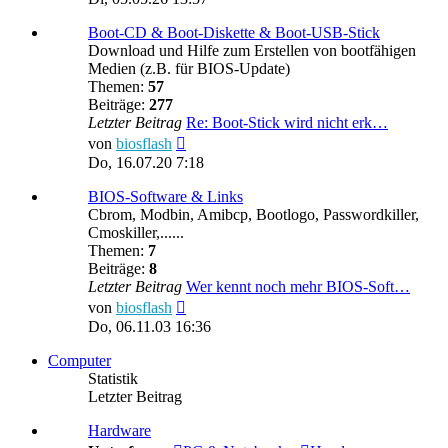
Boot-CD & Boot-Diskette & Boot-USB-Stick
Download und Hilfe zum Erstellen von bootfähigen
Medien (z.B. für BIOS-Update)
Themen:
57
Beiträge:
277
Letzter Beitrag
Re: Boot-Stick wird nicht erk…
Neuester
von
biosflash
Beitrag
Do, 16.07.20 7:18
BIOS-Software & Links
Cbrom, Modbin, Amibcp, Bootlogo, Passwordkiller,
Cmoskiller,......
Themen:
7
Beiträge:
8
Letzter Beitrag
Wer kennt noch mehr BIOS-Soft…
Neuester
von
biosflash
Beitrag
Do, 06.11.03 16:36
Computer
Statistik
Letzter Beitrag
Hardware