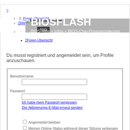
BIOSFLASH
Foren-Übersicht
FAQ
FAQ
BIOS Hilfe + Infos + BIOS-Chip-Programmierung
Anmelden
Registrieren
Foren-Übersicht
Du musst registriert und angemeldet sein, um Profile
anzuschauen.
Benutzername:
Passwort:
Ich habe mein Passwort vergessen
Die Aktivierungs-E-Mail erneut senden
Angemeldet bleiben
Meinen Online-Status während dieser Sitzung verbergen