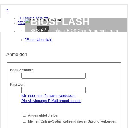
BIOSFLASH
Foren-Übersicht
FAQ
FAQ
BIOS Hilfe + Infos + BIOS-Chip-Programmierung
Anmelden
Registrieren
Foren-Übersicht
Anmelden
Benutzername:
Passwort:
Ich habe mein Passwort vergessen
Die Aktivierungs-E-Mail erneut senden
Angemeldet bleiben
Meinen Online-Status während dieser Sitzung verbergen