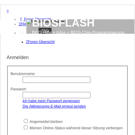
BIOSFLASH
Foren-Übersicht
FAQ
FAQ
BIOS Hilfe + Infos + BIOS-Chip-Programmierung
Anmelden
Registrieren
Foren-Übersicht
Anmelden
Benutzername:
Passwort:
Ich habe mein Passwort vergessen
Die Aktivierungs-E-Mail erneut senden
Angemeldet bleiben
Meinen Online-Status während dieser Sitzung verbergen