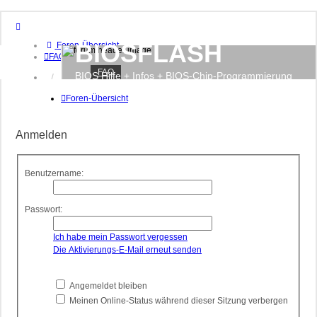
BIOSFLASH
Foren-Übersicht
FAQ
FAQ
BIOS Hilfe + Infos + BIOS-Chip-Programmierung
Anmelden
Registrieren
Foren-Übersicht
Anmelden
Benutzername:
Passwort:
Ich habe mein Passwort vergessen
Die Aktivierungs-E-Mail erneut senden
Angemeldet bleiben
Meinen Online-Status während dieser Sitzung verbergen