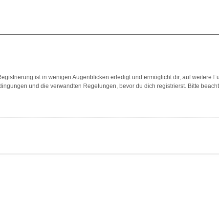
gistrierung ist in wenigen Augenblicken erledigt und ermöglicht dir, auf weitere F
ngungen und die verwandten Regelungen, bevor du dich registrierst. Bitte beach