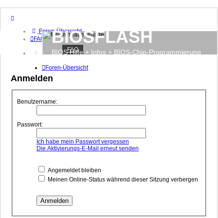
BIOSFLASH
Foren-Übersicht
FAQ
FAQ
BIOS Hilfe + Infos + BIOS-Chip-Programmierung
Anmelden
Registrieren
Foren-Übersicht
Anmelden
Benutzername:
Passwort:
Ich habe mein Passwort vergessen
Die Aktivierungs-E-Mail erneut senden
Angemeldet bleiben
Meinen Online-Status während dieser Sitzung verbergen