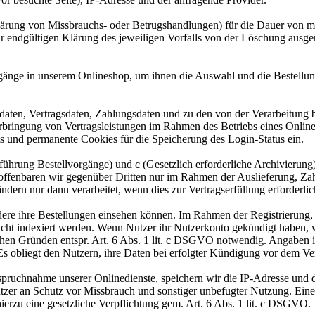
lärung von Missbrauchs- oder Betrugshandlungen) für die Dauer von m
ur endgültigen Klärung des jeweiligen Vorfalls von der Löschung aus
gänge in unserem Onlineshop, um ihnen die Auswahl und die Bestellu
aten, Vertragsdaten, Zahlungsdaten und zu den von der Verarbeitung 
Erbringung von Vertragsleistungen im Rahmen des Betriebs eines Onlin
s und permanente Cookies für die Speicherung des Login-Status ein.
rchführung Bestellvorgänge) und c (Gesetzlich erforderliche Archivier
 offenbaren wir gegenüber Dritten nur im Rahmen der Auslieferung, Za
dern nur dann verarbeitet, wenn dies zur Vertragserfüllung erforderli
ere ihre Bestellungen einsehen können. Im Rahmen der Registrierung, w
cht indexiert werden. Wenn Nutzer ihr Nutzerkonto gekündigt haben, 
lichen Gründen entspr. Art. 6 Abs. 1 lit. c DSGVO notwendig. Angaben
 Es obliegt den Nutzern, ihre Daten bei erfolgter Kündigung vor dem Ve
ruchnahme unserer Onlinedienste, speichern wir die IP-Adresse und d
utzer an Schutz vor Missbrauch und sonstiger unbefugter Nutzung. Eine 
 hierzu eine gesetzliche Verpflichtung gem. Art. 6 Abs. 1 lit. c DSGVO.