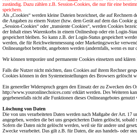
zuständig. Dazu zählen z.B. Session-Cookies, die nur für eine besti
speichern.
Als „Cookies“ werden kleine Dateien bezeichnet, die auf Rechnern d
die Angaben zu einem Nutzer (bzw. dem Gerät auf dem das Cookie ges
„Session-Cookies“ oder „transiente Cookies“, werden Cookies bezeich
der Inhalt eines Warenkorbs in einem Onlineshop oder ein Login-Sta
gespeichert bleiben. So kann z.B. der Login-Status gespeichert werd
werden, die für Reichweitenmessung oder Marketingzwecke verwendet
Onlineangebot betreibt, angeboten werden (andernfalls, wenn es nur 
Wir können temporäre und permanente Cookies einsetzen und klären 
Falls die Nutzer nicht möchten, dass Cookies auf ihrem Rechner gesp
Cookies können in den Systemeinstellungen des Browsers gelöscht w
Ein genereller Widerspruch gegen den Einsatz der zu Zwecken des Onl
http://www.youronlinechoices.com/ erklärt werden. Des Weiteren kann
gegebenenfalls nicht alle Funktionen dieses Onlineangebotes genutz
Löschung von Daten
Die von uns verarbeiteten Daten werden nach Maßgabe der Art. 17 u
angegeben, werden die bei uns gespeicherten Daten gelöscht, sobald
Sofern die Daten nicht gelöscht werden, weil sie für andere und geset
Zwecke verarbeitet. Das gilt z.B. für Daten, die aus handels- oder 