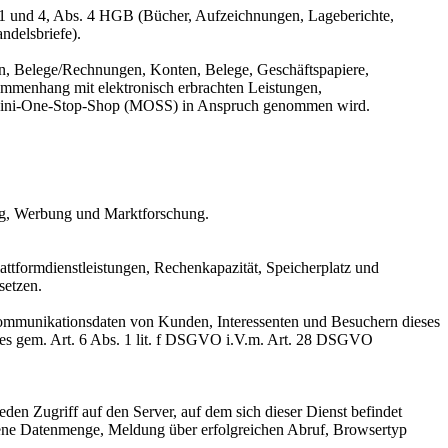
 1 und 4, Abs. 4 HGB (Bücher, Aufzeichnungen, Lageberichte,
ndelsbriefe).
n, Belege/Rechnungen, Konten, Belege, Geschäftspapiere,
mmenhang mit elektronisch erbrachten Leistungen,
er Mini-One-Stop-Shop (MOSS) in Anspruch genommen wird.
ing, Werbung und Marktforschung.
ttformdienstleistungen, Rechenkapazität, Speicherplatz und
setzen.
 Kommunikationsdaten von Kunden, Interessenten und Besuchern dieses
otes gem. Art. 6 Abs. 1 lit. f DSGVO i.V.m. Art. 28 DSGVO
eden Zugriff auf den Server, auf dem sich dieser Dienst befindet
gene Datenmenge, Meldung über erfolgreichen Abruf, Browsertyp