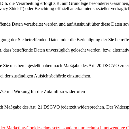
h. die Verarbeitung erfolgt z.B. auf Grundlage besonderer Garantien, 
cy Shield“) oder Beachtung offiziell anerkannter spezieller vertraglic
effende Daten verarbeitet werden und auf Auskunft über diese Daten so
ung der Sie betreffenden Daten oder die Berichtigung der Sie betreff
 dass betreffende Daten unverzüglich gelöscht werden, bzw. alterna
die Sie uns bereitgestellt haben nach Maßgabe des Art. 20 DSGVO zu er
i der zuständigen Aufsichtsbehörde einzureichen.
GVO mit Wirkung für die Zukunft zu widerrufen
nach Maßgabe des Art. 21 DSGVO jederzeit widersprechen. Der Widersp
 oder Marketing-Cookies eingesetzt, sondern nur technisch notwendige C