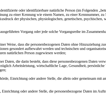
entifizierte oder identifizierbare natürliche Person (im Folgenden „betr
uordnung zu einer Kennung wie einem Namen, zu einer Kennnummer, zu 
druck der physischen, physiologischen, genetischen, psychischen, wirts
ren ausgeführten Vorgang oder jede solche Vorgangsreihe im Zusammenh
ner Weise, dass die personenbezogenen Daten ohne Hinzuziehung zusätz
tionen gesondert aufbewahrt werden und technischen und organisatoris
rbaren natürlichen Person zugewiesen werden;
ener Daten, die darin besteht, dass diese personenbezogenen Daten ver
glich Arbeitsleistung, wirtschaftliche Lage, Gesundheit, persönliche Vo
agen;
Behörde, Einrichtung oder andere Stelle, die allein oder gemeinsam mit
e, Einrichtung oder andere Stelle, die personenbezogene Daten im Auftr