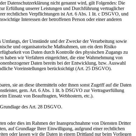
er Datenschutzerklärung nicht genannt wird, gilt Folgendes: Die
 zur Erfüllung unserer Leistungen und Durchführung vertraglicher
r rechtlichen Verpflichtungen ist Art. 6 Abs. 1 lit. c DSGVO, und
enswichtige Interessen der betroffenen Person oder einer anderen
es Umfangs, der Umstände und der Zwecke der Verarbeitung sowie
technische und organisatorische Maßnahmen, um ein dem Risiko
erfügbarkeit von Daten durch Kontrolle des physischen Zugangs zu
eren haben wir Verfahren eingerichtet, die eine Wahrnehmung von
sonenbezogener Daten bereits bei der Entwicklung, bzw. Auswahl
ndliche Voreinstellungen berücksichtigt (Art. 25 DSGVO).
en, sie an diese übermitteln oder ihnen sonst Zugriff auf die Daten
nstleister, gem. Art. 6 Abs. 1 lit. b DSGVO zur Vertragserfüllung
 beim Einsatz von Beauftragten, Webhostern, etc.).
auf Grundlage des Art. 28 DSGVO.
iten oder dies im Rahmen der Inanspruchnahme von Diensten Dritter
ten, auf Grundlage Ihrer Einwilligung, aufgrund einer rechtlichen
eiten oder lassen wir die Daten in einem Drittland nur beim Vorliegen