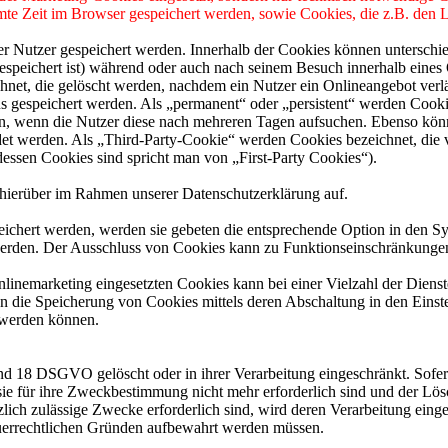
mmte Zeit im Browser gespeichert werden, sowie Cookies, die z.B. den
er Nutzer gespeichert werden. Innerhalb der Cookies können unterschi
peichert ist) während oder auch nach seinem Besuch innerhalb eines 
net, die gelöscht werden, nachdem ein Nutzer ein Onlineangebot verlä
us gespeichert werden. Als „permanent“ oder „persistent“ werden Cook
en, wenn die Nutzer diese nach mehreren Tagen aufsuchen. Ebenso könn
 werden. Als „Third-Party-Cookie“ werden Cookies bezeichnet, die v
dessen Cookies sind spricht man von „First-Party Cookies“).
hierüber im Rahmen unserer Datenschutzerklärung auf.
eichert werden, werden sie gebeten die entsprechende Option in den Sy
erden. Der Ausschluss von Cookies kann zu Funktionseinschränkungen
inemarketing eingesetzten Cookies kann bei einer Vielzahl der Dienste
 die Speicherung von Cookies mittels deren Abschaltung in den Einste
t werden können.
nd 18 DSGVO gelöscht oder in ihrer Verarbeitung eingeschränkt. Sofer
 sie für ihre Zweckbestimmung nicht mehr erforderlich sind und der L
zlich zulässige Zwecke erforderlich sind, wird deren Verarbeitung eing
steuerrechtlichen Gründen aufbewahrt werden müssen.