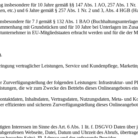
ng insbesondere für 10 Jahre gemäß §§ 147 Abs. 1 AO, 257 Abs. 1 Nr.
en, etc.) und 6 Jahre gemäß § 257 Abs. 1 Nr. 2 und 3, Abs. 4 HGB (Ha
 insbesondere für 7 J gemäß § 132 Abs. 1 BAO (Buchhaltungsunterlage
sammenhang mit Grundstücken und für 10 Jahre bei Unterlagen im Zusa
htunternehmer in EU-Mitgliedstaaten erbracht werden und für die d
).
ringung vertraglicher Leistungen, Service und Kundenpflege, Market
urverfügungstellung der folgenden Leistungen: Infrastruktur- und Pla
istungen, die wir zum Zwecke des Betriebs dieses Onlineangebotes ein
 Kontaktdaten, Inhaltsdaten, Vertragsdaten, Nutzungsdaten, Meta- und
iner effizienten und sicheren Zurverfügungstellung dieses Onlineangeb
igten Interessen im Sinne des Art. 6 Abs. 1 lit. f. DSGVO Daten über j
r abgerufenen Webseite, Datei, Datum und Uhrzeit des Abrufs, übertra
or besuchte Seite), IP-Adresse und der anfragende Provider.