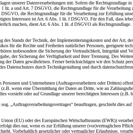
en unserer Datenverarbeitungen mit. Sofern die Rechtsgrundlage in d
. 1 lit. a und Art. 7 DSGVO, die Rechtsgrundlage für die Verarbeitung
DSGVO, die Rechtsgrundlage für die Verarbeitung zur Erfüllung unsere
gten Interessen ist Art. 6 Abs. 1 lit. f DSGVO. Für den Fall, dass leb
erlich machen, dient Art. 6 Abs. 1 lit. d DSGVO als Rechtsgrundlage.
 des Stands der Technik, der Implementierungskosten und der Art, d
isikos für die Rechte und Freiheiten natürlicher Personen, geeignete 
en insbesondere die Sicherung der Vertraulichkeit, Integrität und V
tergabe, der Sicherung der Verfügbarkeit und ihrer Trennung. Des Weit
g der Daten gewährleisen. Ferner berücksichtigen wir den Schutz per
des Datenschutzes durch Technikgestaltung und durch datenschutzfreu
ersonen und Unternehmen (Auftragsverarbeitern oder Dritten) offenbar
s (z.B. wenn eine Übermittlung der Daten an Dritte, wie an Zahlungsdie
g dies vorsieht oder auf Grundlage unserer berechtigten Interessen (z.B.
s sog. „Auftragsverarbeitungsvertrages“ beauftragen, geschieht dies 
en Union (EU) oder des Europäischen Wirtschaftsraums (EWR)) verarbe
folgt dies nur, wenn es zur Erfüllung unserer (vor)vertraglichen Pflich
hieht. Vorbehaltlich gesetzlicher oder vertraglicher Erlaubnisse, verarb