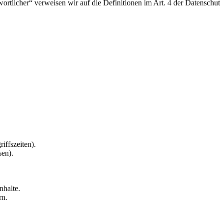
twortlicher“ verweisen wir auf die Definitionen im Art. 4 der Datens
iffszeiten).
sen).
nhalte.
rn.