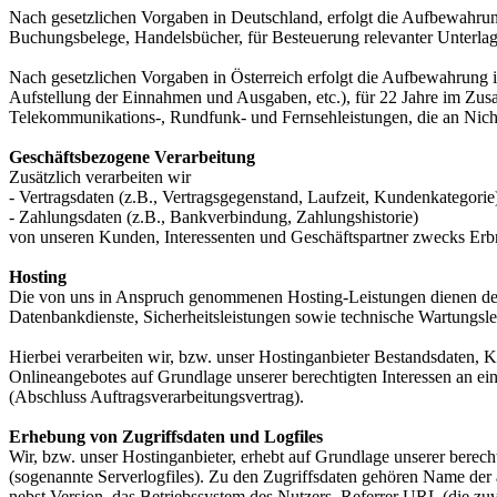
Nach gesetzlichen Vorgaben in Deutschland, erfolgt die Aufbewahru
Buchungsbelege, Handelsbücher, für Besteuerung relevanter Unterlag
Nach gesetzlichen Vorgaben in Österreich erfolgt die Aufbewahrung
Aufstellung der Einnahmen und Ausgaben, etc.), für 22 Jahre im Zu
Telekommunikations-, Rundfunk- und Fernsehleistungen, die an Nic
Geschäftsbezogene Verarbeitung
Zusätzlich verarbeiten wir
- Vertragsdaten (z.B., Vertragsgegenstand, Laufzeit, Kundenkategorie
- Zahlungsdaten (z.B., Bankverbindung, Zahlungshistorie)
von unseren Kunden, Interessenten und Geschäftspartner zwecks Erb
Hosting
Die von uns in Anspruch genommenen Hosting-Leistungen dienen der Z
Datenbankdienste, Sicherheitsleistungen sowie technische Wartungsle
Hierbei verarbeiten wir, bzw. unser Hostinganbieter Bestandsdaten,
Onlineangebotes auf Grundlage unserer berechtigten Interessen an e
(Abschluss Auftragsverarbeitungsvertrag).
Erhebung von Zugriffsdaten und Logfiles
Wir, bzw. unser Hostinganbieter, erhebt auf Grundlage unserer berecht
(sogenannte Serverlogfiles). Zu den Zugriffsdaten gehören Name de
nebst Version, das Betriebssystem des Nutzers, Referrer URL (die zuv