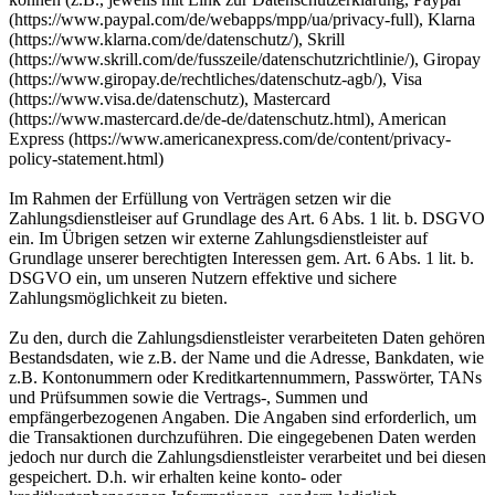
(https://www.paypal.com/de/webapps/mpp/ua/privacy-full), Klarna
(https://www.klarna.com/de/datenschutz/), Skrill
(https://www.skrill.com/de/fusszeile/datenschutzrichtlinie/), Giropay
(https://www.giropay.de/rechtliches/datenschutz-agb/), Visa
(https://www.visa.de/datenschutz), Mastercard
(https://www.mastercard.de/de-de/datenschutz.html), American
Express (https://www.americanexpress.com/de/content/privacy-
policy-statement.html)
Im Rahmen der Erfüllung von Verträgen setzen wir die
Zahlungsdienstleiser auf Grundlage des Art. 6 Abs. 1 lit. b. DSGVO
ein. Im Übrigen setzen wir externe Zahlungsdienstleister auf
Grundlage unserer berechtigten Interessen gem. Art. 6 Abs. 1 lit. b.
DSGVO ein, um unseren Nutzern effektive und sichere
Zahlungsmöglichkeit zu bieten.
Zu den, durch die Zahlungsdienstleister verarbeiteten Daten gehören
Bestandsdaten, wie z.B. der Name und die Adresse, Bankdaten, wie
z.B. Kontonummern oder Kreditkartennummern, Passwörter, TANs
und Prüfsummen sowie die Vertrags-, Summen und
empfängerbezogenen Angaben. Die Angaben sind erforderlich, um
die Transaktionen durchzuführen. Die eingegebenen Daten werden
jedoch nur durch die Zahlungsdienstleister verarbeitet und bei diesen
gespeichert. D.h. wir erhalten keine konto- oder