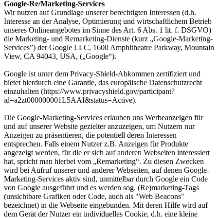
Google-Re/Marketing-Services
Wir nutzen auf Grundlage unserer berechtigten Interessen (d.h.
Interesse an der Analyse, Optimierung und wirtschaftlichem Betrieb
unseres Onlineangebotes im Sinne des Art. 6 Abs. 1 lit. f. DSGVO)
die Marketing- und Remarketing-Dienste (kurz „Google-Marketing-
Services”) der Google LLC, 1600 Amphitheatre Parkway, Mountain
View, CA 94043, USA, („Google“).
Google ist unter dem Privacy-Shield-Abkommen zertifiziert und
bietet hierdurch eine Garantie, das europäische Datenschutzrecht
einzuhalten (https://www.privacyshield.gov/participant?
id=a2zt000000001L5AAI&status=Active).
Die Google-Marketing-Services erlauben uns Werbeanzeigen für
und auf unserer Website gezielter anzuzeigen, um Nutzern nur
Anzeigen zu präsentieren, die potentiell deren Interessen
entsprechen. Falls einem Nutzer z.B. Anzeigen für Produkte
angezeigt werden, für die er sich auf anderen Webseiten interessiert
hat, spricht man hierbei vom „Remarketing“. Zu diesen Zwecken
wird bei Aufruf unserer und anderer Webseiten, auf denen Google-
Marketing-Services aktiv sind, unmittelbar durch Google ein Code
von Google ausgeführt und es werden sog. (Re)marketing-Tags
(unsichtbare Grafiken oder Code, auch als "Web Beacons"
bezeichnet) in die Webseite eingebunden. Mit deren Hilfe wird auf
dem Gerät der Nutzer ein individuelles Cookie, d.h. eine kleine