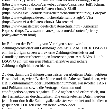
(https://www.paypal.com/de/webapps/mpp/ua/privacy-full), Klarna
(https://www.klarna.com/de/datenschutz/), Skrill
(https://www.skrill.com/de/fusszeile/datenschutzrichtlinie/), Giropay
(https://www.giropay.de/rechtliches/datenschutz-agb/), Visa
(https://www.visa.de/datenschutz), Mastercard
(https://www.mastercard.de/de-de/datenschutz.html), American
Express (https://www.americanexpress.com/de/content/privacy-
policy-statement.html)
Im Rahmen der Erfüllung von Verträgen setzen wir die
Zahlungsdienstleiser auf Grundlage des Art. 6 Abs. 1 lit. b. DSGVO
ein. Im Übrigen setzen wir externe Zahlungsdienstleister auf
Grundlage unserer berechtigten Interessen gem. Art. 6 Abs. 1 lit. b.
DSGVO ein, um unseren Nutzern effektive und sichere
Zahlungsmöglichkeit zu bieten.
Zu den, durch die Zahlungsdienstleister verarbeiteten Daten gehören
Bestandsdaten, wie z.B. der Name und die Adresse, Bankdaten, wie
z.B. Kontonummern oder Kreditkartennummern, Passwörter, TANs
und Prüfsummen sowie die Vertrags-, Summen und
empfängerbezogenen Angaben. Die Angaben sind erforderlich, um
die Transaktionen durchzuführen. Die eingegebenen Daten werden
jedoch nur durch die Zahlungsdienstleister verarbeitet und bei diesen
gespeichert. D.h. wir erhalten keine konto- oder