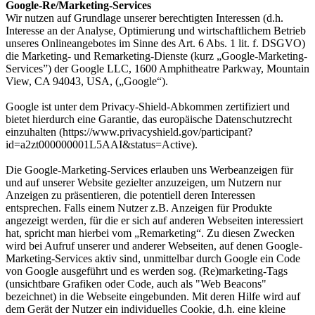
Google-Re/Marketing-Services
Wir nutzen auf Grundlage unserer berechtigten Interessen (d.h.
Interesse an der Analyse, Optimierung und wirtschaftlichem Betrieb
unseres Onlineangebotes im Sinne des Art. 6 Abs. 1 lit. f. DSGVO)
die Marketing- und Remarketing-Dienste (kurz „Google-Marketing-
Services”) der Google LLC, 1600 Amphitheatre Parkway, Mountain
View, CA 94043, USA, („Google“).
Google ist unter dem Privacy-Shield-Abkommen zertifiziert und
bietet hierdurch eine Garantie, das europäische Datenschutzrecht
einzuhalten (https://www.privacyshield.gov/participant?
id=a2zt000000001L5AAI&status=Active).
Die Google-Marketing-Services erlauben uns Werbeanzeigen für
und auf unserer Website gezielter anzuzeigen, um Nutzern nur
Anzeigen zu präsentieren, die potentiell deren Interessen
entsprechen. Falls einem Nutzer z.B. Anzeigen für Produkte
angezeigt werden, für die er sich auf anderen Webseiten interessiert
hat, spricht man hierbei vom „Remarketing“. Zu diesen Zwecken
wird bei Aufruf unserer und anderer Webseiten, auf denen Google-
Marketing-Services aktiv sind, unmittelbar durch Google ein Code
von Google ausgeführt und es werden sog. (Re)marketing-Tags
(unsichtbare Grafiken oder Code, auch als "Web Beacons"
bezeichnet) in die Webseite eingebunden. Mit deren Hilfe wird auf
dem Gerät der Nutzer ein individuelles Cookie, d.h. eine kleine