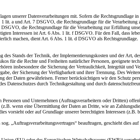
en unserer Datenverarbeitungen mit. Sofern die Rechtsgrundlage in d
. 1 lit. a und Art. 7 DSGVO, die Rechtsgrundlage für die Verarbeitung
DSGVO, die Rechtsgrundlage für die Verarbeitung zur Erfüllung unsere
gten Interessen ist Art. 6 Abs. 1 lit. f DSGVO. Für den Fall, dass leb
erlich machen, dient Art. 6 Abs. 1 lit. d DSGVO als Rechtsgrundlage.
 des Stands der Technik, der Implementierungskosten und der Art, d
isikos für die Rechte und Freiheiten natürlicher Personen, geeignete 
en insbesondere die Sicherung der Vertraulichkeit, Integrität und V
tergabe, der Sicherung der Verfügbarkeit und ihrer Trennung. Des Weit
g der Daten gewährleisen. Ferner berücksichtigen wir den Schutz per
des Datenschutzes durch Technikgestaltung und durch datenschutzfreu
ersonen und Unternehmen (Auftragsverarbeitern oder Dritten) offenbar
s (z.B. wenn eine Übermittlung der Daten an Dritte, wie an Zahlungsdie
g dies vorsieht oder auf Grundlage unserer berechtigten Interessen (z.B.
s sog. „Auftragsverarbeitungsvertrages“ beauftragen, geschieht dies 
en Union (EU) oder des Europäischen Wirtschaftsraums (EWR)) verarbe