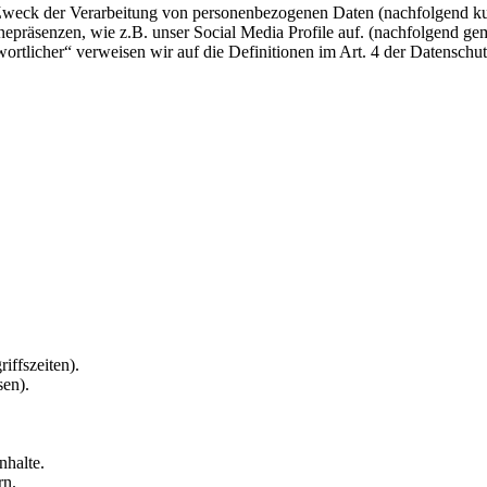
 Zweck der Verarbeitung von personenbezogenen Daten (nachfolgend ku
epräsenzen, wie z.B. unser Social Media Profile auf. (nachfolgend gem
twortlicher“ verweisen wir auf die Definitionen im Art. 4 der Datens
iffszeiten).
sen).
nhalte.
rn.