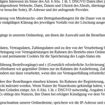
igten Interessen im Sinne des Art. 6 Abs. 1 lit. f. DSGVO Daten über j
r abgerufenen Webseite, Datei, Datum und Uhrzeit des Abrufs, übertra
or besuchte Seite), IP-Adresse und der anfragende Provider.
lärung von Missbrauchs- oder Betrugshandlungen) für die Dauer von m
ur endgültigen Klärung des jeweiligen Vorfalls von der Löschung aus
gänge in unserem Onlineshop, um ihnen die Auswahl und die Bestellu
aten, Vertragsdaten, Zahlungsdaten und zu den von der Verarbeitung 
Erbringung von Vertragsleistungen im Rahmen des Betriebs eines Onlin
s und permanente Cookies für die Speicherung des Login-Status ein.
rchführung Bestellvorgänge) und c (Gesetzlich erforderliche Archivier
 offenbaren wir gegenüber Dritten nur im Rahmen der Auslieferung, Za
dern nur dann verarbeitet, wenn dies zur Vertragserfüllung erforderli
ere ihre Bestellungen einsehen können. Im Rahmen der Registrierung, w
cht indexiert werden. Wenn Nutzer ihr Nutzerkonto gekündigt haben, 
lichen Gründen entspr. Art. 6 Abs. 1 lit. c DSGVO notwendig. Angaben
 Es obliegt den Nutzern, ihre Daten bei erfolgter Kündigung vor dem Ve
ruchnahme unserer Onlinedienste, speichern wir die IP-Adresse und d