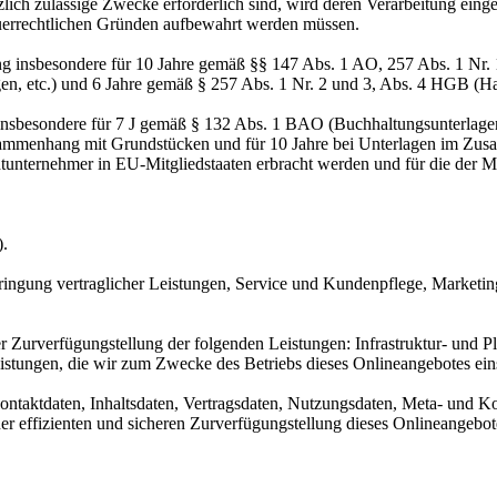
zlich zulässige Zwecke erforderlich sind, wird deren Verarbeitung eing
steuerrechtlichen Gründen aufbewahrt werden müssen.
ng insbesondere für 10 Jahre gemäß §§ 147 Abs. 1 AO, 257 Abs. 1 Nr.
en, etc.) und 6 Jahre gemäß § 257 Abs. 1 Nr. 2 und 3, Abs. 4 HGB (Ha
 insbesondere für 7 J gemäß § 132 Abs. 1 BAO (Buchhaltungsunterlage
sammenhang mit Grundstücken und für 10 Jahre bei Unterlagen im Zusa
htunternehmer in EU-Mitgliedstaaten erbracht werden und für die d
).
ringung vertraglicher Leistungen, Service und Kundenpflege, Market
urverfügungstellung der folgenden Leistungen: Infrastruktur- und Pla
istungen, die wir zum Zwecke des Betriebs dieses Onlineangebotes ein
 Kontaktdaten, Inhaltsdaten, Vertragsdaten, Nutzungsdaten, Meta- und
iner effizienten und sicheren Zurverfügungstellung dieses Onlineangeb