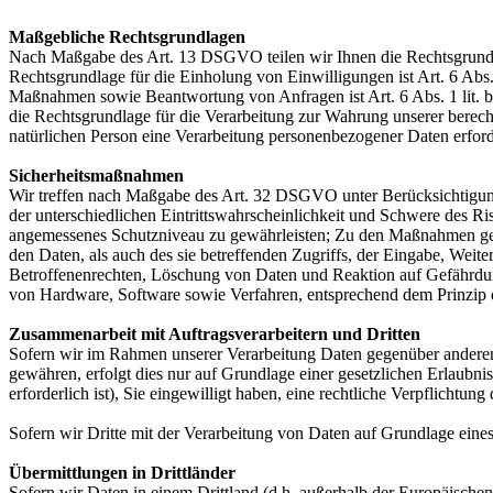
Maßgebliche Rechtsgrundlagen
Nach Maßgabe des Art. 13 DSGVO teilen wir Ihnen die Rechtsgrundlag
Rechtsgrundlage für die Einholung von Einwilligungen ist Art. 6 Abs
Maßnahmen sowie Beantwortung von Anfragen ist Art. 6 Abs. 1 lit. b 
die Rechtsgrundlage für die Verarbeitung zur Wahrung unserer berechti
natürlichen Person eine Verarbeitung personenbezogener Daten erford
Sicherheitsmaßnahmen
Wir treffen nach Maßgabe des Art. 32 DSGVO unter Berücksichtigung
der unterschiedlichen Eintrittswahrscheinlichkeit und Schwere des R
angemessenes Schutzniveau zu gewährleisten; Zu den Maßnahmen gehör
den Daten, als auch des sie betreffenden Zugriffs, der Eingabe, Wei
Betroffenenrechten, Löschung von Daten und Reaktion auf Gefährdun
von Hardware, Software sowie Verfahren, entsprechend dem Prinzip 
Zusammenarbeit mit Auftragsverarbeitern und Dritten
Sofern wir im Rahmen unserer Verarbeitung Daten gegenüber anderen P
gewähren, erfolgt dies nur auf Grundlage einer gesetzlichen Erlaubni
erforderlich ist), Sie eingewilligt haben, eine rechtliche Verpflichtun
Sofern wir Dritte mit der Verarbeitung von Daten auf Grundlage eine
Übermittlungen in Drittländer
Sofern wir Daten in einem Drittland (d.h. außerhalb der Europäisch