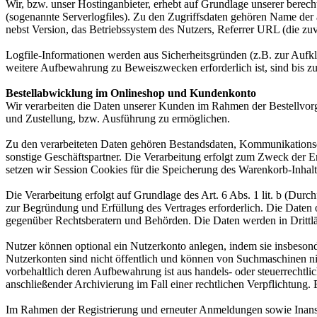
Wir, bzw. unser Hostinganbieter, erhebt auf Grundlage unserer berecht
(sogenannte Serverlogfiles). Zu den Zugriffsdaten gehören Name de
nebst Version, das Betriebssystem des Nutzers, Referrer URL (die zuv
Logfile-Informationen werden aus Sicherheitsgründen (z.B. zur Aufk
weitere Aufbewahrung zu Beweiszwecken erforderlich ist, sind bis z
Bestellabwicklung im Onlineshop und Kundenkonto
Wir verarbeiten die Daten unserer Kunden im Rahmen der Bestellvor
und Zustellung, bzw. Ausführung zu ermöglichen.
Zu den verarbeiteten Daten gehören Bestandsdaten, Kommunikationsd
sonstige Geschäftspartner. Die Verarbeitung erfolgt zum Zweck der 
setzen wir Session Cookies für die Speicherung des Warenkorb-Inhalt
Die Verarbeitung erfolgt auf Grundlage des Art. 6 Abs. 1 lit. b (Du
zur Begründung und Erfüllung des Vertrages erforderlich. Die Daten
gegenüber Rechtsberatern und Behörden. Die Daten werden in Drittlän
Nutzer können optional ein Nutzerkonto anlegen, indem sie insbesond
Nutzerkonten sind nicht öffentlich und können von Suchmaschinen ni
vorbehaltlich deren Aufbewahrung ist aus handels- oder steuerrecht
anschließender Archivierung im Fall einer rechtlichen Verpflichtung.
Im Rahmen der Registrierung und erneuter Anmeldungen sowie Inansp