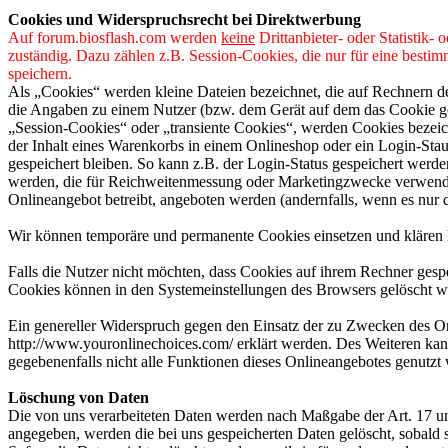
Cookies und Widerspruchsrecht bei Direktwerbung
Auf forum.biosflash.com werden
keine
Drittanbieter- oder Statistik-
zuständig. Dazu zählen z.B. Session-Cookies, die nur für eine besti
speichern.
Als „Cookies“ werden kleine Dateien bezeichnet, die auf Rechnern d
die Angaben zu einem Nutzer (bzw. dem Gerät auf dem das Cookie ges
„Session-Cookies“ oder „transiente Cookies“, werden Cookies bezeich
der Inhalt eines Warenkorbs in einem Onlineshop oder ein Login-Sta
gespeichert bleiben. So kann z.B. der Login-Status gespeichert werd
werden, die für Reichweitenmessung oder Marketingzwecke verwendet
Onlineangebot betreibt, angeboten werden (andernfalls, wenn es nur 
Wir können temporäre und permanente Cookies einsetzen und klären 
Falls die Nutzer nicht möchten, dass Cookies auf ihrem Rechner gesp
Cookies können in den Systemeinstellungen des Browsers gelöscht w
Ein genereller Widerspruch gegen den Einsatz der zu Zwecken des Onl
http://www.youronlinechoices.com/ erklärt werden. Des Weiteren kann
gegebenenfalls nicht alle Funktionen dieses Onlineangebotes genutz
Löschung von Daten
Die von uns verarbeiteten Daten werden nach Maßgabe der Art. 17 u
angegeben, werden die bei uns gespeicherten Daten gelöscht, sobald