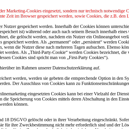
 oder Marketing-Cookies eingesetzt, sondern nur technisch notwendige C
mmte Zeit im Browser gespeichert werden, sowie Cookies, die z.B. den
er Nutzer gespeichert werden. Innerhalb der Cookies können unterschi
peichert ist) während oder auch nach seinem Besuch innerhalb eines 
net, die gelöscht werden, nachdem ein Nutzer ein Onlineangebot verlä
us gespeichert werden. Als „permanent“ oder „persistent“ werden Cook
en, wenn die Nutzer diese nach mehreren Tagen aufsuchen. Ebenso könn
 werden. Als „Third-Party-Cookie“ werden Cookies bezeichnet, die v
dessen Cookies sind spricht man von „First-Party Cookies“).
hierüber im Rahmen unserer Datenschutzerklärung auf.
eichert werden, werden sie gebeten die entsprechende Option in den Sy
erden. Der Ausschluss von Cookies kann zu Funktionseinschränkungen
inemarketing eingesetzten Cookies kann bei einer Vielzahl der Dienste
 die Speicherung von Cookies mittels deren Abschaltung in den Einste
t werden können.
nd 18 DSGVO gelöscht oder in ihrer Verarbeitung eingeschränkt. Sofer
 sie für ihre Zweckbestimmung nicht mehr erforderlich sind und der L