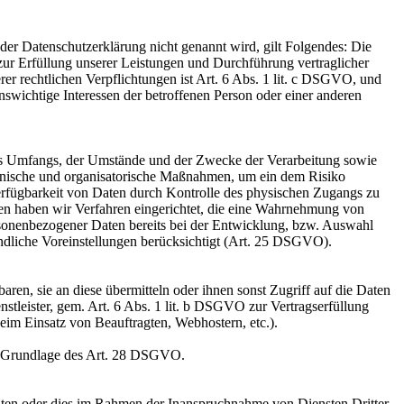
er Datenschutzerklärung nicht genannt wird, gilt Folgendes: Die
 zur Erfüllung unserer Leistungen und Durchführung vertraglicher
r rechtlichen Verpflichtungen ist Art. 6 Abs. 1 lit. c DSGVO, und
enswichtige Interessen der betroffenen Person oder einer anderen
es Umfangs, der Umstände und der Zwecke der Verarbeitung sowie
technische und organisatorische Maßnahmen, um ein dem Risiko
erfügbarkeit von Daten durch Kontrolle des physischen Zugangs zu
eren haben wir Verfahren eingerichtet, die eine Wahrnehmung von
sonenbezogener Daten bereits bei der Entwicklung, bzw. Auswahl
ndliche Voreinstellungen berücksichtigt (Art. 25 DSGVO).
en, sie an diese übermitteln oder ihnen sonst Zugriff auf die Daten
nstleister, gem. Art. 6 Abs. 1 lit. b DSGVO zur Vertragserfüllung
 beim Einsatz von Beauftragten, Webhostern, etc.).
auf Grundlage des Art. 28 DSGVO.
iten oder dies im Rahmen der Inanspruchnahme von Diensten Dritter