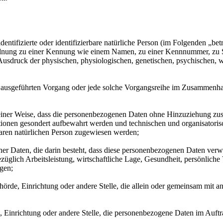
entifizierte oder identifizierbare natürliche Person (im Folgenden „betr
uordnung zu einer Kennung wie einem Namen, zu einer Kennnummer, zu 
druck der physischen, physiologischen, genetischen, psychischen, wirts
ren ausgeführten Vorgang oder jede solche Vorgangsreihe im Zusammenh
ner Weise, dass die personenbezogenen Daten ohne Hinzuziehung zusätz
tionen gesondert aufbewahrt werden und technischen und organisatoris
rbaren natürlichen Person zugewiesen werden;
ener Daten, die darin besteht, dass diese personenbezogenen Daten ver
glich Arbeitsleistung, wirtschaftliche Lage, Gesundheit, persönliche Vo
agen;
Behörde, Einrichtung oder andere Stelle, die allein oder gemeinsam mit
e, Einrichtung oder andere Stelle, die personenbezogene Daten im Auftr