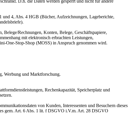
eschränkt. D.h. die Daten werden gesperrt und nicht für andere
 1 und 4, Abs. 4 HGB (Bücher, Aufzeichnungen, Lageberichte,
ndelsbriefe).
n, Belege/Rechnungen, Konten, Belege, Geschäftspapiere,
mmenhang mit elektronisch erbrachten Leistungen,
er Mini-One-Stop-Shop (MOSS) in Anspruch genommen wird.
ing, Werbung und Marktforschung.
ttformdienstleistungen, Rechenkapazität, Speicherplatz und
setzen.
 Kommunikationsdaten von Kunden, Interessenten und Besuchern dieses
otes gem. Art. 6 Abs. 1 lit. f DSGVO i.V.m. Art. 28 DSGVO