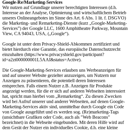
Google-Re/Marketing-Services
Wir nutzen auf Grundlage unserer berechtigten Interessen (d.h.
Interesse an der Analyse, Optimierung und wirtschaftlichem Betrieb
unseres Onlineangebotes im Sinne des Art. 6 Abs. 1 lit. f. DSGVO)
die Marketing- und Remarketing-Dienste (kurz „Google-Marketing-
Services”) der Google LLC, 1600 Amphitheatre Parkway, Mountain
View, CA 94043, USA, („Google“).
Google ist unter dem Privacy-Shield-Abkommen zertifiziert und
bietet hierdurch eine Garantie, das europäische Datenschutzrecht
einzuhalten (https://www.privacyshield.gov/participant?
id=a2zt000000001L5AAI&status=Active).
Die Google-Marketing-Services erlauben uns Werbeanzeigen für
und auf unserer Website gezielter anzuzeigen, um Nutzern nur
Anzeigen zu präsentieren, die potentiell deren Interessen
entsprechen. Falls einem Nutzer z.B. Anzeigen für Produkte
angezeigt werden, für die er sich auf anderen Webseiten interessiert
hat, spricht man hierbei vom „Remarketing“. Zu diesen Zwecken
wird bei Aufruf unserer und anderer Webseiten, auf denen Google-
Marketing-Services aktiv sind, unmittelbar durch Google ein Code
von Google ausgeführt und es werden sog. (Re)marketing-Tags
(unsichtbare Grafiken oder Code, auch als "Web Beacons"
bezeichnet) in die Webseite eingebunden. Mit deren Hilfe wird auf
dem Gerät der Nutzer ein individuelles Cookie, d.h. eine kleine