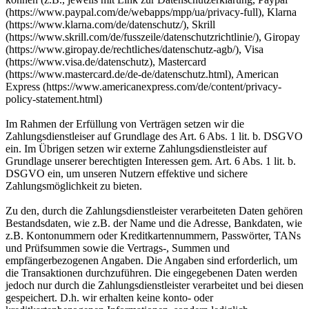
(https://www.paypal.com/de/webapps/mpp/ua/privacy-full), Klarna
(https://www.klarna.com/de/datenschutz/), Skrill
(https://www.skrill.com/de/fusszeile/datenschutzrichtlinie/), Giropay
(https://www.giropay.de/rechtliches/datenschutz-agb/), Visa
(https://www.visa.de/datenschutz), Mastercard
(https://www.mastercard.de/de-de/datenschutz.html), American
Express (https://www.americanexpress.com/de/content/privacy-
policy-statement.html)
Im Rahmen der Erfüllung von Verträgen setzen wir die
Zahlungsdienstleiser auf Grundlage des Art. 6 Abs. 1 lit. b. DSGVO
ein. Im Übrigen setzen wir externe Zahlungsdienstleister auf
Grundlage unserer berechtigten Interessen gem. Art. 6 Abs. 1 lit. b.
DSGVO ein, um unseren Nutzern effektive und sichere
Zahlungsmöglichkeit zu bieten.
Zu den, durch die Zahlungsdienstleister verarbeiteten Daten gehören
Bestandsdaten, wie z.B. der Name und die Adresse, Bankdaten, wie
z.B. Kontonummern oder Kreditkartennummern, Passwörter, TANs
und Prüfsummen sowie die Vertrags-, Summen und
empfängerbezogenen Angaben. Die Angaben sind erforderlich, um
die Transaktionen durchzuführen. Die eingegebenen Daten werden
jedoch nur durch die Zahlungsdienstleister verarbeitet und bei diesen
gespeichert. D.h. wir erhalten keine konto- oder