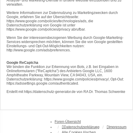
Analyse- und Marketing-Dienste in unsere Website einzubinden und zu
verwalten.
Weitere Informationen zur Datennutzung zu Marketingzwecken durch
Google, erfahren Sie auf der Übersichtsseite:
https://www.google.com/policies/technologies/ads, die
Datenschutzerklärung von Google ist unter
https://www.google.com/policies/privacy abrufbar.
Wenn Sie der interessensbezogenen Werbung durch Google-Marketing-
Services widersprechen möchten, können Sie die von Google gestellten
Einstellungs- und Opt-Out-Möglichkeiten nutzen:
http://www.google.com/ads/preferences.
Google ReCaptcha
Wir binden die Funktion zur Erkennung von Bots, z.B. bei Eingaben in
Onlineformularen ("ReCaptcha") des Anbieters Google LLC, 1600
Amphitheatre Parkway, Mountain View, CA 94043, USA, ein.
Datenschutzerklärung: https://www.google.com/policies/privacy/, Opt-Out:
https://adssettings.google.com/authenticated.
Erstellt mit https://datenschutz-generator.de von RA Dr. Thomas Schwenke
Foren-Übersicht
Datenschutzerklärung
Impressum
Alle Cookies löschen