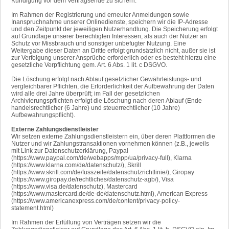
Kündigung vor dem Vertragsende zu sichern.
Im Rahmen der Registrierung und erneuter Anmeldungen sowie
Inanspruchnahme unserer Onlinedienste, speichern wir die IP-Adresse
und den Zeitpunkt der jeweiligen Nutzerhandlung. Die Speicherung erfolgt
auf Grundlage unserer berechtigten Interessen, als auch der Nutzer an
Schutz vor Missbrauch und sonstiger unbefugter Nutzung. Eine
Weitergabe dieser Daten an Dritte erfolgt grundsätzlich nicht, außer sie ist
zur Verfolgung unserer Ansprüche erforderlich oder es besteht hierzu eine
gesetzliche Verpflichtung gem. Art. 6 Abs. 1 lit. c DSGVO.
Die Löschung erfolgt nach Ablauf gesetzlicher Gewährleistungs- und
vergleichbarer Pflichten, die Erforderlichkeit der Aufbewahrung der Daten
wird alle drei Jahre überprüft; im Fall der gesetzlichen
Archivierungspflichten erfolgt die Löschung nach deren Ablauf (Ende
handelsrechtlicher (6 Jahre) und steuerrechtlicher (10 Jahre)
Aufbewahrungspflicht).
Externe Zahlungsdienstleister
Wir setzen externe Zahlungsdienstleistern ein, über deren Plattformen die
Nutzer und wir Zahlungstransaktionen vornehmen können (z.B., jeweils
mit Link zur Datenschutzerklärung, Paypal
(https://www.paypal.com/de/webapps/mpp/ua/privacy-full), Klarna
(https://www.klarna.com/de/datenschutz/), Skrill
(https://www.skrill.com/de/fusszeile/datenschutzrichtlinie/), Giropay
(https://www.giropay.de/rechtliches/datenschutz-agb/), Visa
(https://www.visa.de/datenschutz), Mastercard
(https://www.mastercard.de/de-de/datenschutz.html), American Express
(https://www.americanexpress.com/de/content/privacy-policy-
statement.html)
Im Rahmen der Erfüllung von Verträgen setzen wir die