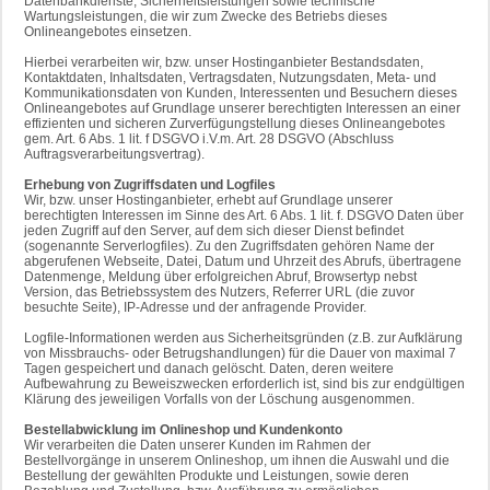
Datenbankdienste, Sicherheitsleistungen sowie technische
Wartungsleistungen, die wir zum Zwecke des Betriebs dieses
Onlineangebotes einsetzen.
Hierbei verarbeiten wir, bzw. unser Hostinganbieter Bestandsdaten,
Kontaktdaten, Inhaltsdaten, Vertragsdaten, Nutzungsdaten, Meta- und
Kommunikationsdaten von Kunden, Interessenten und Besuchern dieses
Onlineangebotes auf Grundlage unserer berechtigten Interessen an einer
effizienten und sicheren Zurverfügungstellung dieses Onlineangebotes
gem. Art. 6 Abs. 1 lit. f DSGVO i.V.m. Art. 28 DSGVO (Abschluss
Auftragsverarbeitungsvertrag).
Erhebung von Zugriffsdaten und Logfiles
Wir, bzw. unser Hostinganbieter, erhebt auf Grundlage unserer
berechtigten Interessen im Sinne des Art. 6 Abs. 1 lit. f. DSGVO Daten über
jeden Zugriff auf den Server, auf dem sich dieser Dienst befindet
(sogenannte Serverlogfiles). Zu den Zugriffsdaten gehören Name der
abgerufenen Webseite, Datei, Datum und Uhrzeit des Abrufs, übertragene
Datenmenge, Meldung über erfolgreichen Abruf, Browsertyp nebst
Version, das Betriebssystem des Nutzers, Referrer URL (die zuvor
besuchte Seite), IP-Adresse und der anfragende Provider.
Logfile-Informationen werden aus Sicherheitsgründen (z.B. zur Aufklärung
von Missbrauchs- oder Betrugshandlungen) für die Dauer von maximal 7
Tagen gespeichert und danach gelöscht. Daten, deren weitere
Aufbewahrung zu Beweiszwecken erforderlich ist, sind bis zur endgültigen
Klärung des jeweiligen Vorfalls von der Löschung ausgenommen.
Bestellabwicklung im Onlineshop und Kundenkonto
Wir verarbeiten die Daten unserer Kunden im Rahmen der
Bestellvorgänge in unserem Onlineshop, um ihnen die Auswahl und die
Bestellung der gewählten Produkte und Leistungen, sowie deren