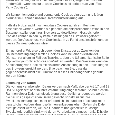
Verantwortlichen, der das Onlineangebot betreibt, angeboten werden
(andernfalls, wenn es nur dessen Cookies sind spricht man von „First-
Party Cookies“).
Wir können temporäre und permanente Cookies einsetzen und klären
hierüber im Rahmen unserer Datenschutzerklärung auf.
Falls die Nutzer nicht möchten, dass Cookies auf ihrem Rechner
gespeichert werden, werden sie gebeten die entsprechende Option in den
Systemeinstellungen ihres Browsers zu deaktivieren. Gespeicherte
Cookies können in den Systemeinstellungen des Browsers gelöscht
werden. Der Ausschluss von Cookies kann zu Funktionseinschränkungen
dieses Onlineangebotes führen.
Ein genereller Widerspruch gegen den Einsatz der zu Zwecken des
Onlinemarketing eingesetzten Cookies kann bei einer Vielzahl der
Dienste, vor allem im Fall des Trackings, über die US-amerikanische Seite
http://www.youronlinechoices.com/ erklärt werden. Des Weiteren kann die
Speicherung von Cookies mittels deren Abschaltung in den Einstellungen
des Browsers erreicht werden. Bitte beachten Sie, dass dann
gegebenenfalls nicht alle Funktionen dieses Onlineangebotes genutzt
werden können.
Löschung von Daten
Die von uns verarbeiteten Daten werden nach Maßgabe der Art. 17 und 18
DSGVO gelöscht oder in ihrer Verarbeitung eingeschränkt. Sofern nicht im
Rahmen dieser Datenschutzerklärung ausdrücklich angegeben, werden
die bei uns gespeicherten Daten gelöscht, sobald sie für ihre
Zweckbestimmung nicht mehr erforderlich sind und der Löschung keine
gesetzlichen Aufbewahrungspflichten entgegenstehen. Sofern die Daten
nicht gelöscht werden, weil sie für andere und gesetzlich zulässige
Zwecke erforderlich sind, wird deren Verarbeitung eingeschränkt. D.h. die