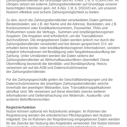
Zahlungsdienstleiser auf Grundlage des Art. 6 Abs. 1 lit. b. DSGVO ein. Im
Übrigen setzen wir externe Zahlungsdienstleister auf Grundlage unserer
berechtigten Interessen gem. Art. 6 Abs. 1 lit. b. DSGVO ein, um unseren
Nutzern effektive und sichere Zahlungsmöglichkeit zu bieten.
Zu den, durch die Zahlungsdienstleister verarbeiteten Daten gehören
Bestandsdaten, wie z.B. der Name und die Adresse, Bankdaten, wie z.B.
Kontonummern oder Kreditkartennummern, Passwörter, TANs und
Prüfsummen sowie die Vertrags-, Summen und empfängerbezogenen
Angaben. Die Angaben sind erforderlich, um die Transaktionen
durchzuführen. Die eingegebenen Daten werden jedoch nur durch die
Zahlungsdienstleister verarbeitet und bei diesen gespeichert. D.h. wir
erhalten keine konto- oder kreditkartenbezogenen Informationen, sondern
lediglich Informationen mit Bestätigung oder Negativbeauskunftung der
Zahlung. Unter Umständen werden die Daten seitens der
Zahlungsdienstleister an Wirtschaftsauskunfteien übermittelt. Diese
Übermittlung bezweckt die Identitäts- und Bonitätsprüfung. Hierzu
verweisen wir auf die AGB und Datenschutzhinweise
der Zahlungsdienstleister.
Für die Zahlungsgeschäfte gelten die Geschäftsbedingungen und die
Datenschutzhinweise der jeweiligen Zahlungsdienstleister, welche
innerhalb der jeweiligen Webseiten, bzw. Transaktionsapplikationen
abrufbar sind. Wir verweisen auf diese ebenfalls zwecks weiterer
Informationen und Geltendmachung von Widerrufs-, Auskunfts- und
anderen Betroffenenrechten.
Registrierfunktion
Nutzer können optional ein Nutzerkonto anlegen. Im Rahmen der
Registrierung werden die erforderlichen Pflichtangaben den Nutzern
mitgeteilt. Die im Rahmen der Registrierung eingegebenen Daten werden
für die Zwecke der Nutzung des Angebotes verwendet. Die Nutzer können