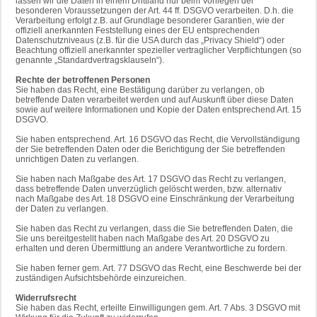
lassen wir die Daten in einem Drittland nur beim Vorliegen der
besonderen Voraussetzungen der Art. 44 ff. DSGVO verarbeiten. D.h. die
Verarbeitung erfolgt z.B. auf Grundlage besonderer Garantien, wie der
offiziell anerkannten Feststellung eines der EU entsprechenden
Datenschutzniveaus (z.B. für die USA durch das „Privacy Shield“) oder
Beachtung offiziell anerkannter spezieller vertraglicher Verpflichtungen (so
genannte „Standardvertragsklauseln“).
Rechte der betroffenen Personen
Sie haben das Recht, eine Bestätigung darüber zu verlangen, ob
betreffende Daten verarbeitet werden und auf Auskunft über diese Daten
sowie auf weitere Informationen und Kopie der Daten entsprechend Art. 15
DSGVO.
Sie haben entsprechend. Art. 16 DSGVO das Recht, die Vervollständigung
der Sie betreffenden Daten oder die Berichtigung der Sie betreffenden
unrichtigen Daten zu verlangen.
Sie haben nach Maßgabe des Art. 17 DSGVO das Recht zu verlangen,
dass betreffende Daten unverzüglich gelöscht werden, bzw. alternativ
nach Maßgabe des Art. 18 DSGVO eine Einschränkung der Verarbeitung
der Daten zu verlangen.
Sie haben das Recht zu verlangen, dass die Sie betreffenden Daten, die
Sie uns bereitgestellt haben nach Maßgabe des Art. 20 DSGVO zu
erhalten und deren Übermittlung an andere Verantwortliche zu fordern.
Sie haben ferner gem. Art. 77 DSGVO das Recht, eine Beschwerde bei der
zuständigen Aufsichtsbehörde einzureichen.
Widerrufsrecht
Sie haben das Recht, erteilte Einwilligungen gem. Art. 7 Abs. 3 DSGVO mit