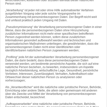
wirtschaftlichen, kulturellen oder sozialen Identität dieser natürlichen
Person sind.
„Verarbeitung“ ist jeder mit oder ohne Hilfe automatisierter Verfahren
ausgeführten Vorgang oder jede solche Vorgangsreihe im
Zusammenhang mit personenbezogenen Daten. Der Begriff reicht weit
und umfasst praktisch jeden Umgang mit Daten.
„Pseudonymisierung“ die Verarbeitung personenbezogener Daten in einer
Weise, dass die personenbezogenen Daten ohne Hinzuziehung
zusätzlicher Informationen nicht mehr einer spezifischen betroffenen
Person zugeordnet werden können, sofern diese zusätzlichen
Informationen gesondert aufbewahrt werden und technischen und
organisatorischen Maßnahmen unterliegen, die gewährleisten, dass die
personenbezogenen Daten nicht einer identifizierten oder
identifizierbaren natürlichen Person zugewiesen werden;
„Profiling“ jede Art der automatisierten Verarbeitung personenbezogener
Daten, die darin besteht, dass diese personenbezogenen Daten
verwendet werden, um bestimmte persönliche Aspekte, die sich auf eine
natürliche Person beziehen, zu bewerten, insbesondere um Aspekte
bezüglich Arbeitsleistung, wirtschaftliche Lage, Gesundheit, persönliche
Vorlieben, Interessen, Zuverlässigkeit, Verhalten, Aufenthaltsort oder
Ortswechsel dieser natürlichen Person zu analysieren oder
vorherzusagen;
Als „Verantwortlicher“ wird die natürliche oder juristische Person, Behörde,
Einrichtung oder andere Stelle, die allein oder gemeinsam mit anderen
über die Zwecke und Mittel der Verarbeitung von personenbezogenen
Daten entscheidet, bezeichnet.
„Auftragsverarbeiter“ eine natürliche oder juristische Person, Behörde,