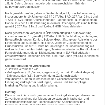
Daten werden gesperrt und nicht für andere Zwecke verarbeitet. Das gilt
z.B. für Daten, die aus handels- oder steuerrechtlichen Gründen
aufbewahrt werden müssen.
Nach gesetzlichen Vorgaben in Deutschland, erfolgt die Aufbewahrung
insbesondere für 10 Jahre gemäß §§ 147 Abs. 1 AO, 257 Abs. 1 Nr. 1 und
4, Abs. 4 HGB (Bücher, Aufzeichnungen, Lageberichte, Buchungsbelege,
Handelsbücher, für Besteuerung relevanter Unterlagen, etc.) und 6 Jahre
gemäß § 257 Abs. 1 Nr. 2 und 3, Abs. 4 HGB (Handelsbriefe).
Nach gesetzlichen Vorgaben in Österreich erfolgt die Aufbewahrung
insbesondere für 7 J gemäß § 132 Abs. 1 BAO (Buchhaltungsunterlagen,
Belege/Rechnungen, Konten, Belege, Geschäftspapiere, Aufstellung der
Einnahmen und Ausgaben, etc.), für 22 Jahre im Zusammenhang mit
Grundstücken und für 10 Jahre bei Unterlagen im Zusammenhang mit
elektronisch erbrachten Leistungen, Telekommunikations-, Rundfunk- und
Fernsehleistungen, die an Nichtunternehmer in EU-Mitgliedstaaten
erbracht werden und für die der Mini-One-Stop-Shop (MOSS) in Anspruch
genommen wird.
Geschäftsbezogene Verarbeitung
Zusätzlich verarbeiten wir
- Vertragsdaten (z.B., Vertragsgegenstand, Laufzeit, Kundenkategorie).
- Zahlungsdaten (z.B., Bankverbindung, Zahlungshistorie)
von unseren Kunden, Interessenten und Geschäftspartner zwecks
Erbringung vertraglicher Leistungen, Service und Kundenpflege,
Marketing, Werbung und Marktforschung.
Hosting
Die von uns in Anspruch genommenen Hosting-Leistungen dienen der
Zurverfügungstellung der folgenden Leistungen: Infrastruktur- und
Plattformdienstleistungen, Rechenkapazität, Speicherplatz und