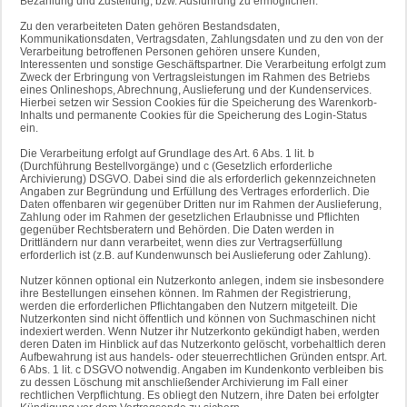
Bezahlung und Zustellung, bzw. Ausführung zu ermöglichen.
Zu den verarbeiteten Daten gehören Bestandsdaten,
Kommunikationsdaten, Vertragsdaten, Zahlungsdaten und zu den von der
Verarbeitung betroffenen Personen gehören unsere Kunden,
Interessenten und sonstige Geschäftspartner. Die Verarbeitung erfolgt zum
Zweck der Erbringung von Vertragsleistungen im Rahmen des Betriebs
eines Onlineshops, Abrechnung, Auslieferung und der Kundenservices.
Hierbei setzen wir Session Cookies für die Speicherung des Warenkorb-
Inhalts und permanente Cookies für die Speicherung des Login-Status
ein.
Die Verarbeitung erfolgt auf Grundlage des Art. 6 Abs. 1 lit. b
(Durchführung Bestellvorgänge) und c (Gesetzlich erforderliche
Archivierung) DSGVO. Dabei sind die als erforderlich gekennzeichneten
Angaben zur Begründung und Erfüllung des Vertrages erforderlich. Die
Daten offenbaren wir gegenüber Dritten nur im Rahmen der Auslieferung,
Zahlung oder im Rahmen der gesetzlichen Erlaubnisse und Pflichten
gegenüber Rechtsberatern und Behörden. Die Daten werden in
Drittländern nur dann verarbeitet, wenn dies zur Vertragserfüllung
erforderlich ist (z.B. auf Kundenwunsch bei Auslieferung oder Zahlung).
Nutzer können optional ein Nutzerkonto anlegen, indem sie insbesondere
ihre Bestellungen einsehen können. Im Rahmen der Registrierung,
werden die erforderlichen Pflichtangaben den Nutzern mitgeteilt. Die
Nutzerkonten sind nicht öffentlich und können von Suchmaschinen nicht
indexiert werden. Wenn Nutzer ihr Nutzerkonto gekündigt haben, werden
deren Daten im Hinblick auf das Nutzerkonto gelöscht, vorbehaltlich deren
Aufbewahrung ist aus handels- oder steuerrechtlichen Gründen entspr. Art.
6 Abs. 1 lit. c DSGVO notwendig. Angaben im Kundenkonto verbleiben bis
zu dessen Löschung mit anschließender Archivierung im Fall einer
rechtlichen Verpflichtung. Es obliegt den Nutzern, ihre Daten bei erfolgter