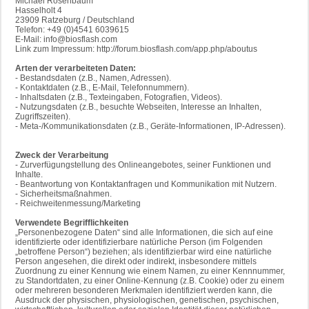
Michael Rosenbaum
Hasselholt 4
23909 Ratzeburg / Deutschland
Telefon: +49 (0)4541 6039615
E-Mail: info@biosflash.com
Link zum Impressum: http://forum.biosflash.com/app.php/aboutus
Arten der verarbeiteten Daten:
- Bestandsdaten (z.B., Namen, Adressen).
- Kontaktdaten (z.B., E-Mail, Telefonnummern).
- Inhaltsdaten (z.B., Texteingaben, Fotografien, Videos).
- Nutzungsdaten (z.B., besuchte Webseiten, Interesse an Inhalten,
Zugriffszeiten).
- Meta-/Kommunikationsdaten (z.B., Geräte-Informationen, IP-Adressen).
Zweck der Verarbeitung
- Zurverfügungstellung des Onlineangebotes, seiner Funktionen und
Inhalte.
- Beantwortung von Kontaktanfragen und Kommunikation mit Nutzern.
- Sicherheitsmaßnahmen.
- Reichweitenmessung/Marketing
Verwendete Begrifflichkeiten
„Personenbezogene Daten“ sind alle Informationen, die sich auf eine
identifizierte oder identifizierbare natürliche Person (im Folgenden
„betroffene Person“) beziehen; als identifizierbar wird eine natürliche
Person angesehen, die direkt oder indirekt, insbesondere mittels
Zuordnung zu einer Kennung wie einem Namen, zu einer Kennnummer,
zu Standortdaten, zu einer Online-Kennung (z.B. Cookie) oder zu einem
oder mehreren besonderen Merkmalen identifiziert werden kann, die
Ausdruck der physischen, physiologischen, genetischen, psychischen,