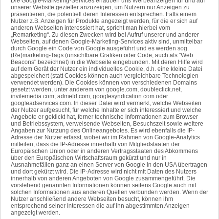
Die Google-Marketing-Services erlauben uns Werbeanzeigen für und auf
unserer Website gezielter anzuzeigen, um Nutzern nur Anzeigen zu
präsentieren, die potentiell deren Interessen entsprechen. Falls einem
Nutzer z.B. Anzeigen für Produkte angezeigt werden, für die er sich auf
anderen Webseiten interessiert hat, spricht man hierbei vom
„Remarketing“. Zu diesen Zwecken wird bei Aufruf unserer und anderer
Webseiten, auf denen Google-Marketing-Services aktiv sind, unmittelbar
durch Google ein Code von Google ausgeführt und es werden sog.
(Re)marketing-Tags (unsichtbare Grafiken oder Code, auch als "Web
Beacons" bezeichnet) in die Webseite eingebunden. Mit deren Hilfe wird
auf dem Gerät der Nutzer ein individuelles Cookie, d.h. eine kleine Datei
abgespeichert (statt Cookies können auch vergleichbare Technologien
verwendet werden). Die Cookies können von verschiedenen Domains
gesetzt werden, unter anderem von google.com, doubleclick.net,
invitemedia.com, admeld.com, googlesyndication.com oder
googleadservices.com. In dieser Datei wird vermerkt, welche Webseiten
der Nutzer aufgesucht, für welche Inhalte er sich interessiert und welche
Angebote er geklickt hat, ferner technische Informationen zum Browser
und Betriebssystem, verweisende Webseiten, Besuchszeit sowie weitere
Angaben zur Nutzung des Onlineangebotes. Es wird ebenfalls die IP-
Adresse der Nutzer erfasst, wobei wir im Rahmen von Google-Analytics
mitteilen, dass die IP-Adresse innerhalb von Mitgliedstaaten der
Europäischen Union oder in anderen Vertragsstaaten des Abkommens
über den Europäischen Wirtschaftsraum gekürzt und nur in
Ausnahmefällen ganz an einen Server von Google in den USA übertragen
und dort gekürzt wird. Die IP-Adresse wird nicht mit Daten des Nutzers
innerhalb von anderen Angeboten von Google zusammengeführt. Die
vorstehend genannten Informationen können seitens Google auch mit
solchen Informationen aus anderen Quellen verbunden werden. Wenn der
Nutzer anschließend andere Webseiten besucht, können ihm
entsprechend seiner Interessen die auf ihn abgestimmten Anzeigen
angezeigt werden.