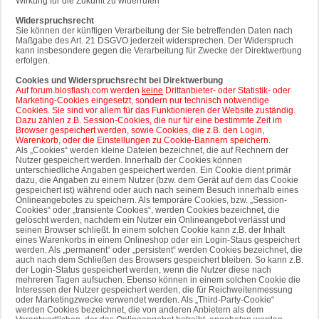
Wirkung für die Zukunft zu widerrufen
Widerspruchsrecht
Sie können der künftigen Verarbeitung der Sie betreffenden Daten nach
Maßgabe des Art. 21 DSGVO jederzeit widersprechen. Der Widerspruch
kann insbesondere gegen die Verarbeitung für Zwecke der Direktwerbung
erfolgen.
Cookies und Widerspruchsrecht bei Direktwerbung
Auf forum.biosflash.com werden
keine
Drittanbieter- oder Statistik- oder
Marketing-Cookies eingesetzt, sondern nur technisch notwendige
Cookies. Sie sind vor allem für das Funktionieren der Website zuständig.
Dazu zählen z.B. Session-Cookies, die nur für eine bestimmte Zeit im
Browser gespeichert werden, sowie Cookies, die z.B. den Login,
Warenkorb, oder die Einstellungen zu Cookie-Bannern speichern.
Als „Cookies“ werden kleine Dateien bezeichnet, die auf Rechnern der
Nutzer gespeichert werden. Innerhalb der Cookies können
unterschiedliche Angaben gespeichert werden. Ein Cookie dient primär
dazu, die Angaben zu einem Nutzer (bzw. dem Gerät auf dem das Cookie
gespeichert ist) während oder auch nach seinem Besuch innerhalb eines
Onlineangebotes zu speichern. Als temporäre Cookies, bzw. „Session-
Cookies“ oder „transiente Cookies“, werden Cookies bezeichnet, die
gelöscht werden, nachdem ein Nutzer ein Onlineangebot verlässt und
seinen Browser schließt. In einem solchen Cookie kann z.B. der Inhalt
eines Warenkorbs in einem Onlineshop oder ein Login-Staus gespeichert
werden. Als „permanent“ oder „persistent“ werden Cookies bezeichnet, die
auch nach dem Schließen des Browsers gespeichert bleiben. So kann z.B.
der Login-Status gespeichert werden, wenn die Nutzer diese nach
mehreren Tagen aufsuchen. Ebenso können in einem solchen Cookie die
Interessen der Nutzer gespeichert werden, die für Reichweitenmessung
oder Marketingzwecke verwendet werden. Als „Third-Party-Cookie“
werden Cookies bezeichnet, die von anderen Anbietern als dem