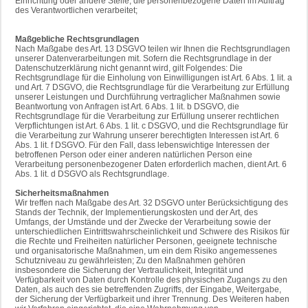
Einrichtung oder andere Stelle, die personenbezogene Daten im Auftrag
des Verantwortlichen verarbeitet;
Maßgebliche Rechtsgrundlagen
Nach Maßgabe des Art. 13 DSGVO teilen wir Ihnen die Rechtsgrundlagen
unserer Datenverarbeitungen mit. Sofern die Rechtsgrundlage in der
Datenschutzerklärung nicht genannt wird, gilt Folgendes: Die
Rechtsgrundlage für die Einholung von Einwilligungen ist Art. 6 Abs. 1 lit. a
und Art. 7 DSGVO, die Rechtsgrundlage für die Verarbeitung zur Erfüllung
unserer Leistungen und Durchführung vertraglicher Maßnahmen sowie
Beantwortung von Anfragen ist Art. 6 Abs. 1 lit. b DSGVO, die
Rechtsgrundlage für die Verarbeitung zur Erfüllung unserer rechtlichen
Verpflichtungen ist Art. 6 Abs. 1 lit. c DSGVO, und die Rechtsgrundlage für
die Verarbeitung zur Wahrung unserer berechtigten Interessen ist Art. 6
Abs. 1 lit. f DSGVO. Für den Fall, dass lebenswichtige Interessen der
betroffenen Person oder einer anderen natürlichen Person eine
Verarbeitung personenbezogener Daten erforderlich machen, dient Art. 6
Abs. 1 lit. d DSGVO als Rechtsgrundlage.
Sicherheitsmaßnahmen
Wir treffen nach Maßgabe des Art. 32 DSGVO unter Berücksichtigung des
Stands der Technik, der Implementierungskosten und der Art, des
Umfangs, der Umstände und der Zwecke der Verarbeitung sowie der
unterschiedlichen Eintrittswahrscheinlichkeit und Schwere des Risikos für
die Rechte und Freiheiten natürlicher Personen, geeignete technische
und organisatorische Maßnahmen, um ein dem Risiko angemessenes
Schutzniveau zu gewährleisten; Zu den Maßnahmen gehören
insbesondere die Sicherung der Vertraulichkeit, Integrität und
Verfügbarkeit von Daten durch Kontrolle des physischen Zugangs zu den
Daten, als auch des sie betreffenden Zugriffs, der Eingabe, Weitergabe,
der Sicherung der Verfügbarkeit und ihrer Trennung. Des Weiteren haben