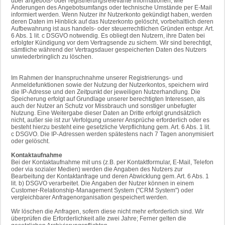
über angebots- oder registrierungsrelevante Informationen, wie
Änderungen des Angebotsumfangs oder technische Umstände per E-Mail
informiert werden. Wenn Nutzer ihr Nutzerkonto gekündigt haben, werden
deren Daten im Hinblick auf das Nutzerkonto gelöscht, vorbehaltlich deren
Aufbewahrung ist aus handels- oder steuerrechtlichen Gründen entspr. Art.
6 Abs. 1 lit. c DSGVO notwendig. Es obliegt den Nutzern, ihre Daten bei
erfolgter Kündigung vor dem Vertragsende zu sichern. Wir sind berechtigt,
sämtliche während der Vertragsdauer gespeicherten Daten des Nutzers
unwiederbringlich zu löschen.
Im Rahmen der Inanspruchnahme unserer Registrierungs- und
Anmeldefunktionen sowie der Nutzung der Nutzerkontos, speichern wird
die IP-Adresse und den Zeitpunkt der jeweiligen Nutzerhandlung. Die
Speicherung erfolgt auf Grundlage unserer berechtigten Interessen, als
auch der Nutzer an Schutz vor Missbrauch und sonstiger unbefugter
Nutzung. Eine Weitergabe dieser Daten an Dritte erfolgt grundsätzlich
nicht, außer sie ist zur Verfolgung unserer Ansprüche erforderlich oder es
besteht hierzu besteht eine gesetzliche Verpflichtung gem. Art. 6 Abs. 1 lit.
c DSGVO. Die IP-Adressen werden spätestens nach 7 Tagen anonymisiert
oder gelöscht.
Kontaktaufnahme
Bei der Kontaktaufnahme mit uns (z.B. per Kontaktformular, E-Mail, Telefon
oder via sozialer Medien) werden die Angaben des Nutzers zur
Bearbeitung der Kontaktanfrage und deren Abwicklung gem. Art. 6 Abs. 1
lit. b) DSGVO verarbeitet. Die Angaben der Nutzer können in einem
Customer-Relationship-Management System ("CRM System") oder
vergleichbarer Anfragenorganisation gespeichert werden.
Wir löschen die Anfragen, sofern diese nicht mehr erforderlich sind. Wir
überprüfen die Erforderlichkeit alle zwei Jahre; Ferner gelten die