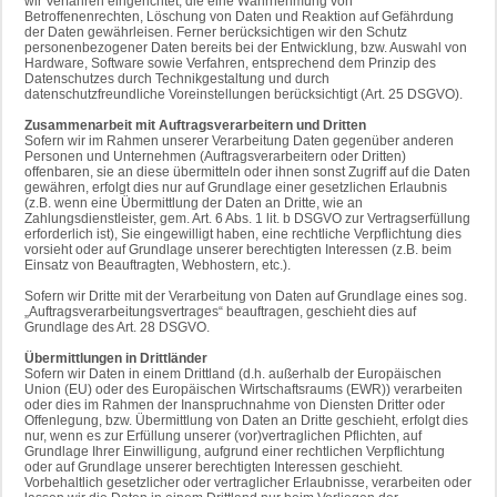
wir Verfahren eingerichtet, die eine Wahrnehmung von
Betroffenenrechten, Löschung von Daten und Reaktion auf Gefährdung
der Daten gewährleisen. Ferner berücksichtigen wir den Schutz
personenbezogener Daten bereits bei der Entwicklung, bzw. Auswahl von
Hardware, Software sowie Verfahren, entsprechend dem Prinzip des
Datenschutzes durch Technikgestaltung und durch
datenschutzfreundliche Voreinstellungen berücksichtigt (Art. 25 DSGVO).
Zusammenarbeit mit Auftragsverarbeitern und Dritten
Sofern wir im Rahmen unserer Verarbeitung Daten gegenüber anderen
Personen und Unternehmen (Auftragsverarbeitern oder Dritten)
offenbaren, sie an diese übermitteln oder ihnen sonst Zugriff auf die Daten
gewähren, erfolgt dies nur auf Grundlage einer gesetzlichen Erlaubnis
(z.B. wenn eine Übermittlung der Daten an Dritte, wie an
Zahlungsdienstleister, gem. Art. 6 Abs. 1 lit. b DSGVO zur Vertragserfüllung
erforderlich ist), Sie eingewilligt haben, eine rechtliche Verpflichtung dies
vorsieht oder auf Grundlage unserer berechtigten Interessen (z.B. beim
Einsatz von Beauftragten, Webhostern, etc.).
Sofern wir Dritte mit der Verarbeitung von Daten auf Grundlage eines sog.
„Auftragsverarbeitungsvertrages“ beauftragen, geschieht dies auf
Grundlage des Art. 28 DSGVO.
Übermittlungen in Drittländer
Sofern wir Daten in einem Drittland (d.h. außerhalb der Europäischen
Union (EU) oder des Europäischen Wirtschaftsraums (EWR)) verarbeiten
oder dies im Rahmen der Inanspruchnahme von Diensten Dritter oder
Offenlegung, bzw. Übermittlung von Daten an Dritte geschieht, erfolgt dies
nur, wenn es zur Erfüllung unserer (vor)vertraglichen Pflichten, auf
Grundlage Ihrer Einwilligung, aufgrund einer rechtlichen Verpflichtung
oder auf Grundlage unserer berechtigten Interessen geschieht.
Vorbehaltlich gesetzlicher oder vertraglicher Erlaubnisse, verarbeiten oder