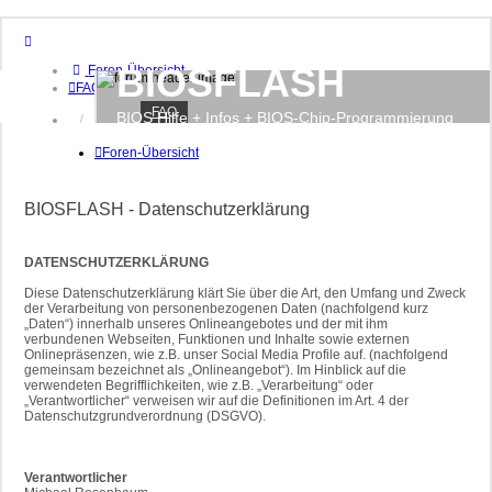
BIOSFLASH
Foren-Übersicht
FAQ
FAQ
BIOS Hilfe + Infos + BIOS-Chip-Programmierung
Anmelden
Registrieren
Foren-Übersicht
BIOSFLASH - Datenschutzerklärung
DATENSCHUTZERKLÄRUNG
Diese Datenschutzerklärung klärt Sie über die Art, den Umfang und Zweck
der Verarbeitung von personenbezogenen Daten (nachfolgend kurz
„Daten“) innerhalb unseres Onlineangebotes und der mit ihm
verbundenen Webseiten, Funktionen und Inhalte sowie externen
Onlinepräsenzen, wie z.B. unser Social Media Profile auf. (nachfolgend
gemeinsam bezeichnet als „Onlineangebot“). Im Hinblick auf die
verwendeten Begrifflichkeiten, wie z.B. „Verarbeitung“ oder
„Verantwortlicher“ verweisen wir auf die Definitionen im Art. 4 der
Datenschutzgrundverordnung (DSGVO).
Verantwortlicher