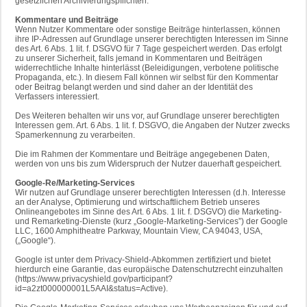
gesetzlichen Archivierungspflichten.
Kommentare und Beiträge
Wenn Nutzer Kommentare oder sonstige Beiträge hinterlassen, können
ihre IP-Adressen auf Grundlage unserer berechtigten Interessen im Sinne
des Art. 6 Abs. 1 lit. f. DSGVO für 7 Tage gespeichert werden. Das erfolgt
zu unserer Sicherheit, falls jemand in Kommentaren und Beiträgen
widerrechtliche Inhalte hinterlässt (Beleidigungen, verbotene politische
Propaganda, etc.). In diesem Fall können wir selbst für den Kommentar
oder Beitrag belangt werden und sind daher an der Identität des
Verfassers interessiert.
Des Weiteren behalten wir uns vor, auf Grundlage unserer berechtigten
Interessen gem. Art. 6 Abs. 1 lit. f. DSGVO, die Angaben der Nutzer zwecks
Spamerkennung zu verarbeiten.
Die im Rahmen der Kommentare und Beiträge angegebenen Daten,
werden von uns bis zum Widerspruch der Nutzer dauerhaft gespeichert.
Google-Re/Marketing-Services
Wir nutzen auf Grundlage unserer berechtigten Interessen (d.h. Interesse
an der Analyse, Optimierung und wirtschaftlichem Betrieb unseres
Onlineangebotes im Sinne des Art. 6 Abs. 1 lit. f. DSGVO) die Marketing-
und Remarketing-Dienste (kurz „Google-Marketing-Services”) der Google
LLC, 1600 Amphitheatre Parkway, Mountain View, CA 94043, USA,
(„Google“).
Google ist unter dem Privacy-Shield-Abkommen zertifiziert und bietet
hierdurch eine Garantie, das europäische Datenschutzrecht einzuhalten
(https://www.privacyshield.gov/participant?
id=a2zt000000001L5AAI&status=Active).