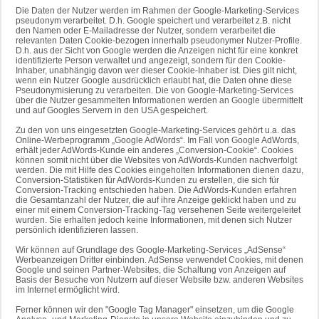
Die Daten der Nutzer werden im Rahmen der Google-Marketing-Services
pseudonym verarbeitet. D.h. Google speichert und verarbeitet z.B. nicht
den Namen oder E-Mailadresse der Nutzer, sondern verarbeitet die
relevanten Daten Cookie-bezogen innerhalb pseudonymer Nutzer-Profile.
D.h. aus der Sicht von Google werden die Anzeigen nicht für eine konkret
identifizierte Person verwaltet und angezeigt, sondern für den Cookie-
Inhaber, unabhängig davon wer dieser Cookie-Inhaber ist. Dies gilt nicht,
wenn ein Nutzer Google ausdrücklich erlaubt hat, die Daten ohne diese
Pseudonymisierung zu verarbeiten. Die von Google-Marketing-Services
über die Nutzer gesammelten Informationen werden an Google übermittelt
und auf Googles Servern in den USA gespeichert.
Zu den von uns eingesetzten Google-Marketing-Services gehört u.a. das
Online-Werbeprogramm „Google AdWords“. Im Fall von Google AdWords,
erhält jeder AdWords-Kunde ein anderes „Conversion-Cookie“. Cookies
können somit nicht über die Websites von AdWords-Kunden nachverfolgt
werden. Die mit Hilfe des Cookies eingeholten Informationen dienen dazu,
Conversion-Statistiken für AdWords-Kunden zu erstellen, die sich für
Conversion-Tracking entschieden haben. Die AdWords-Kunden erfahren
die Gesamtanzahl der Nutzer, die auf ihre Anzeige geklickt haben und zu
einer mit einem Conversion-Tracking-Tag versehenen Seite weitergeleitet
wurden. Sie erhalten jedoch keine Informationen, mit denen sich Nutzer
persönlich identifizieren lassen.
Wir können auf Grundlage des Google-Marketing-Services „AdSense“
Werbeanzeigen Dritter einbinden. AdSense verwendet Cookies, mit denen
Google und seinen Partner-Websites, die Schaltung von Anzeigen auf
Basis der Besuche von Nutzern auf dieser Website bzw. anderen Websites
im Internet ermöglicht wird.
Ferner können wir den "Google Tag Manager" einsetzen, um die Google