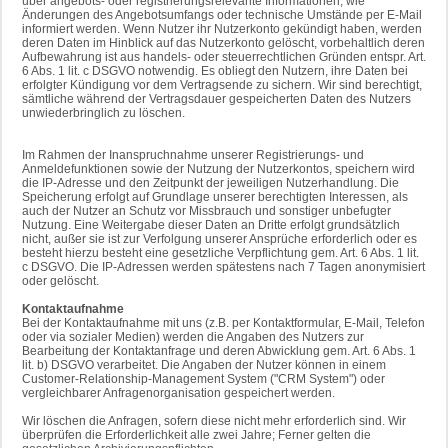
über angebots- oder registrierungsrelevante Informationen, wie
Änderungen des Angebotsumfangs oder technische Umstände per E-Mail
informiert werden. Wenn Nutzer ihr Nutzerkonto gekündigt haben, werden
deren Daten im Hinblick auf das Nutzerkonto gelöscht, vorbehaltlich deren
Aufbewahrung ist aus handels- oder steuerrechtlichen Gründen entspr. Art.
6 Abs. 1 lit. c DSGVO notwendig. Es obliegt den Nutzern, ihre Daten bei
erfolgter Kündigung vor dem Vertragsende zu sichern. Wir sind berechtigt,
sämtliche während der Vertragsdauer gespeicherten Daten des Nutzers
unwiederbringlich zu löschen.
Im Rahmen der Inanspruchnahme unserer Registrierungs- und
Anmeldefunktionen sowie der Nutzung der Nutzerkontos, speichern wird
die IP-Adresse und den Zeitpunkt der jeweiligen Nutzerhandlung. Die
Speicherung erfolgt auf Grundlage unserer berechtigten Interessen, als
auch der Nutzer an Schutz vor Missbrauch und sonstiger unbefugter
Nutzung. Eine Weitergabe dieser Daten an Dritte erfolgt grundsätzlich
nicht, außer sie ist zur Verfolgung unserer Ansprüche erforderlich oder es
besteht hierzu besteht eine gesetzliche Verpflichtung gem. Art. 6 Abs. 1 lit.
c DSGVO. Die IP-Adressen werden spätestens nach 7 Tagen anonymisiert
oder gelöscht.
Kontaktaufnahme
Bei der Kontaktaufnahme mit uns (z.B. per Kontaktformular, E-Mail, Telefon
oder via sozialer Medien) werden die Angaben des Nutzers zur
Bearbeitung der Kontaktanfrage und deren Abwicklung gem. Art. 6 Abs. 1
lit. b) DSGVO verarbeitet. Die Angaben der Nutzer können in einem
Customer-Relationship-Management System ("CRM System") oder
vergleichbarer Anfragenorganisation gespeichert werden.
Wir löschen die Anfragen, sofern diese nicht mehr erforderlich sind. Wir
überprüfen die Erforderlichkeit alle zwei Jahre; Ferner gelten die