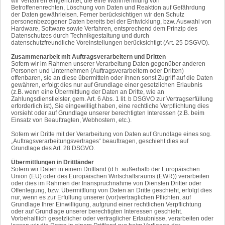
wir Verfahren eingerichtet, die eine Wahrnehmung von
Betroffenenrechten, Löschung von Daten und Reaktion auf Gefährdung
der Daten gewährleisen. Ferner berücksichtigen wir den Schutz
personenbezogener Daten bereits bei der Entwicklung, bzw. Auswahl von
Hardware, Software sowie Verfahren, entsprechend dem Prinzip des
Datenschutzes durch Technikgestaltung und durch
datenschutzfreundliche Voreinstellungen berücksichtigt (Art. 25 DSGVO).
Zusammenarbeit mit Auftragsverarbeitern und Dritten
Sofern wir im Rahmen unserer Verarbeitung Daten gegenüber anderen
Personen und Unternehmen (Auftragsverarbeitern oder Dritten)
offenbaren, sie an diese übermitteln oder ihnen sonst Zugriff auf die Daten
gewähren, erfolgt dies nur auf Grundlage einer gesetzlichen Erlaubnis
(z.B. wenn eine Übermittlung der Daten an Dritte, wie an
Zahlungsdienstleister, gem. Art. 6 Abs. 1 lit. b DSGVO zur Vertragserfüllung
erforderlich ist), Sie eingewilligt haben, eine rechtliche Verpflichtung dies
vorsieht oder auf Grundlage unserer berechtigten Interessen (z.B. beim
Einsatz von Beauftragten, Webhostern, etc.).
Sofern wir Dritte mit der Verarbeitung von Daten auf Grundlage eines sog.
„Auftragsverarbeitungsvertrages“ beauftragen, geschieht dies auf
Grundlage des Art. 28 DSGVO.
Übermittlungen in Drittländer
Sofern wir Daten in einem Drittland (d.h. außerhalb der Europäischen
Union (EU) oder des Europäischen Wirtschaftsraums (EWR)) verarbeiten
oder dies im Rahmen der Inanspruchnahme von Diensten Dritter oder
Offenlegung, bzw. Übermittlung von Daten an Dritte geschieht, erfolgt dies
nur, wenn es zur Erfüllung unserer (vor)vertraglichen Pflichten, auf
Grundlage Ihrer Einwilligung, aufgrund einer rechtlichen Verpflichtung
oder auf Grundlage unserer berechtigten Interessen geschieht.
Vorbehaltlich gesetzlicher oder vertraglicher Erlaubnisse, verarbeiten oder