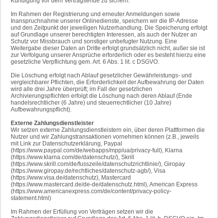
Kündigung vor dem Vertragsende zu sichern.
Im Rahmen der Registrierung und erneuter Anmeldungen sowie
Inanspruchnahme unserer Onlinedienste, speichern wir die IP-Adresse
und den Zeitpunkt der jeweiligen Nutzerhandlung. Die Speicherung erfolgt
auf Grundlage unserer berechtigten Interessen, als auch der Nutzer an
Schutz vor Missbrauch und sonstiger unbefugter Nutzung. Eine
Weitergabe dieser Daten an Dritte erfolgt grundsätzlich nicht, außer sie ist
zur Verfolgung unserer Ansprüche erforderlich oder es besteht hierzu eine
gesetzliche Verpflichtung gem. Art. 6 Abs. 1 lit. c DSGVO.
Die Löschung erfolgt nach Ablauf gesetzlicher Gewährleistungs- und
vergleichbarer Pflichten, die Erforderlichkeit der Aufbewahrung der Daten
wird alle drei Jahre überprüft; im Fall der gesetzlichen
Archivierungspflichten erfolgt die Löschung nach deren Ablauf (Ende
handelsrechtlicher (6 Jahre) und steuerrechtlicher (10 Jahre)
Aufbewahrungspflicht).
Externe Zahlungsdienstleister
Wir setzen externe Zahlungsdienstleistern ein, über deren Plattformen die
Nutzer und wir Zahlungstransaktionen vornehmen können (z.B., jeweils
mit Link zur Datenschutzerklärung, Paypal
(https://www.paypal.com/de/webapps/mpp/ua/privacy-full), Klarna
(https://www.klarna.com/de/datenschutz/), Skrill
(https://www.skrill.com/de/fusszeile/datenschutzrichtlinie/), Giropay
(https://www.giropay.de/rechtliches/datenschutz-agb/), Visa
(https://www.visa.de/datenschutz), Mastercard
(https://www.mastercard.de/de-de/datenschutz.html), American Express
(https://www.americanexpress.com/de/content/privacy-policy-
statement.html)
Im Rahmen der Erfüllung von Verträgen setzen wir die