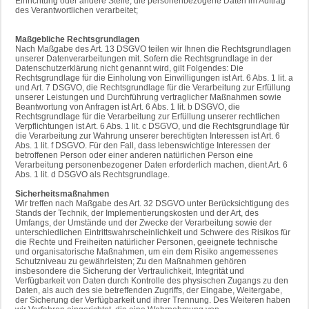
Einrichtung oder andere Stelle, die personenbezogene Daten im Auftrag
des Verantwortlichen verarbeitet;
Maßgebliche Rechtsgrundlagen
Nach Maßgabe des Art. 13 DSGVO teilen wir Ihnen die Rechtsgrundlagen
unserer Datenverarbeitungen mit. Sofern die Rechtsgrundlage in der
Datenschutzerklärung nicht genannt wird, gilt Folgendes: Die
Rechtsgrundlage für die Einholung von Einwilligungen ist Art. 6 Abs. 1 lit. a
und Art. 7 DSGVO, die Rechtsgrundlage für die Verarbeitung zur Erfüllung
unserer Leistungen und Durchführung vertraglicher Maßnahmen sowie
Beantwortung von Anfragen ist Art. 6 Abs. 1 lit. b DSGVO, die
Rechtsgrundlage für die Verarbeitung zur Erfüllung unserer rechtlichen
Verpflichtungen ist Art. 6 Abs. 1 lit. c DSGVO, und die Rechtsgrundlage für
die Verarbeitung zur Wahrung unserer berechtigten Interessen ist Art. 6
Abs. 1 lit. f DSGVO. Für den Fall, dass lebenswichtige Interessen der
betroffenen Person oder einer anderen natürlichen Person eine
Verarbeitung personenbezogener Daten erforderlich machen, dient Art. 6
Abs. 1 lit. d DSGVO als Rechtsgrundlage.
Sicherheitsmaßnahmen
Wir treffen nach Maßgabe des Art. 32 DSGVO unter Berücksichtigung des
Stands der Technik, der Implementierungskosten und der Art, des
Umfangs, der Umstände und der Zwecke der Verarbeitung sowie der
unterschiedlichen Eintrittswahrscheinlichkeit und Schwere des Risikos für
die Rechte und Freiheiten natürlicher Personen, geeignete technische
und organisatorische Maßnahmen, um ein dem Risiko angemessenes
Schutzniveau zu gewährleisten; Zu den Maßnahmen gehören
insbesondere die Sicherung der Vertraulichkeit, Integrität und
Verfügbarkeit von Daten durch Kontrolle des physischen Zugangs zu den
Daten, als auch des sie betreffenden Zugriffs, der Eingabe, Weitergabe,
der Sicherung der Verfügbarkeit und ihrer Trennung. Des Weiteren haben