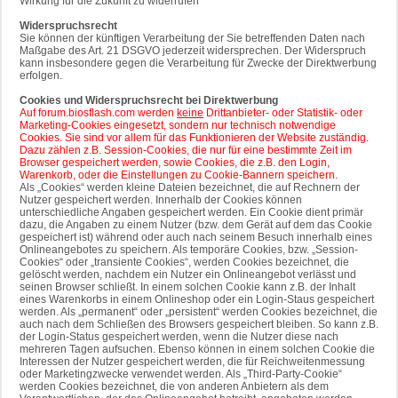
Wirkung für die Zukunft zu widerrufen
Widerspruchsrecht
Sie können der künftigen Verarbeitung der Sie betreffenden Daten nach
Maßgabe des Art. 21 DSGVO jederzeit widersprechen. Der Widerspruch
kann insbesondere gegen die Verarbeitung für Zwecke der Direktwerbung
erfolgen.
Cookies und Widerspruchsrecht bei Direktwerbung
Auf forum.biosflash.com werden
keine
Drittanbieter- oder Statistik- oder
Marketing-Cookies eingesetzt, sondern nur technisch notwendige
Cookies. Sie sind vor allem für das Funktionieren der Website zuständig.
Dazu zählen z.B. Session-Cookies, die nur für eine bestimmte Zeit im
Browser gespeichert werden, sowie Cookies, die z.B. den Login,
Warenkorb, oder die Einstellungen zu Cookie-Bannern speichern.
Als „Cookies“ werden kleine Dateien bezeichnet, die auf Rechnern der
Nutzer gespeichert werden. Innerhalb der Cookies können
unterschiedliche Angaben gespeichert werden. Ein Cookie dient primär
dazu, die Angaben zu einem Nutzer (bzw. dem Gerät auf dem das Cookie
gespeichert ist) während oder auch nach seinem Besuch innerhalb eines
Onlineangebotes zu speichern. Als temporäre Cookies, bzw. „Session-
Cookies“ oder „transiente Cookies“, werden Cookies bezeichnet, die
gelöscht werden, nachdem ein Nutzer ein Onlineangebot verlässt und
seinen Browser schließt. In einem solchen Cookie kann z.B. der Inhalt
eines Warenkorbs in einem Onlineshop oder ein Login-Staus gespeichert
werden. Als „permanent“ oder „persistent“ werden Cookies bezeichnet, die
auch nach dem Schließen des Browsers gespeichert bleiben. So kann z.B.
der Login-Status gespeichert werden, wenn die Nutzer diese nach
mehreren Tagen aufsuchen. Ebenso können in einem solchen Cookie die
Interessen der Nutzer gespeichert werden, die für Reichweitenmessung
oder Marketingzwecke verwendet werden. Als „Third-Party-Cookie“
werden Cookies bezeichnet, die von anderen Anbietern als dem