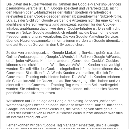
Die Daten der Nutzer werden im Rahmen der Google-Marketing-Services
pseudonym verarbeitet. D.h. Google speichert und verarbeitet z.B. nicht
den Namen oder E-Mailadresse der Nutzer, sondern verarbeitet die
relevanten Daten Cookie-bezogen innerhalb pseudonymer Nutzer-Profile.
D.h. aus der Sicht von Google werden die Anzeigen nicht für eine konkret
identifizierte Person verwaltet und angezeigt, sondern für den Cookie-
Inhaber, unabhängig davon wer dieser Cookie-Inhaber ist. Dies gilt nicht,
wenn ein Nutzer Google ausdrücklich erlaubt hat, die Daten ohne diese
Pseudonymisierung zu verarbeiten. Die von Google-Marketing-Services
über die Nutzer gesammelten Informationen werden an Google übermittelt
und auf Googles Servern in den USA gespeichert.
Zu den von uns eingesetzten Google-Marketing-Services gehört u.a. das
Online-Werbeprogramm „Google AdWords“. Im Fall von Google AdWords,
erhält jeder AdWords-Kunde ein anderes „Conversion-Cookie“. Cookies
können somit nicht über die Websites von AdWords-Kunden nachverfolgt
werden. Die mit Hilfe des Cookies eingeholten Informationen dienen dazu,
Conversion-Statistiken für AdWords-Kunden zu erstellen, die sich für
Conversion-Tracking entschieden haben. Die AdWords-Kunden erfahren
die Gesamtanzahl der Nutzer, die auf ihre Anzeige geklickt haben und zu
einer mit einem Conversion-Tracking-Tag versehenen Seite weitergeleitet
wurden. Sie erhalten jedoch keine Informationen, mit denen sich Nutzer
persönlich identifizieren lassen.
Wir können auf Grundlage des Google-Marketing-Services „AdSense“
Werbeanzeigen Dritter einbinden. AdSense verwendet Cookies, mit denen
Google und seinen Partner-Websites, die Schaltung von Anzeigen auf
Basis der Besuche von Nutzern auf dieser Website bzw. anderen Websites
im Internet ermöglicht wird.
Ferner können wir den "Google Tag Manager" einsetzen, um die Google