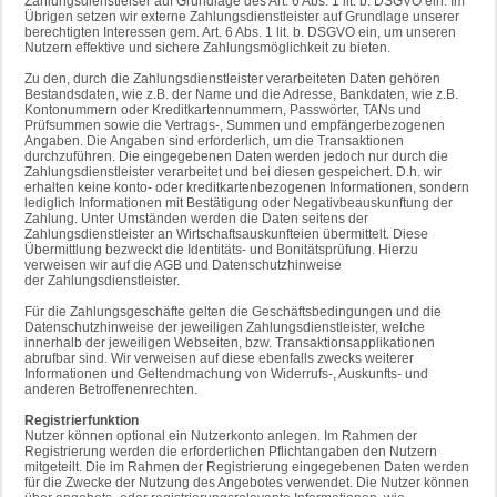
Zahlungsdienstleiser auf Grundlage des Art. 6 Abs. 1 lit. b. DSGVO ein. Im
Übrigen setzen wir externe Zahlungsdienstleister auf Grundlage unserer
berechtigten Interessen gem. Art. 6 Abs. 1 lit. b. DSGVO ein, um unseren
Nutzern effektive und sichere Zahlungsmöglichkeit zu bieten.
Zu den, durch die Zahlungsdienstleister verarbeiteten Daten gehören
Bestandsdaten, wie z.B. der Name und die Adresse, Bankdaten, wie z.B.
Kontonummern oder Kreditkartennummern, Passwörter, TANs und
Prüfsummen sowie die Vertrags-, Summen und empfängerbezogenen
Angaben. Die Angaben sind erforderlich, um die Transaktionen
durchzuführen. Die eingegebenen Daten werden jedoch nur durch die
Zahlungsdienstleister verarbeitet und bei diesen gespeichert. D.h. wir
erhalten keine konto- oder kreditkartenbezogenen Informationen, sondern
lediglich Informationen mit Bestätigung oder Negativbeauskunftung der
Zahlung. Unter Umständen werden die Daten seitens der
Zahlungsdienstleister an Wirtschaftsauskunfteien übermittelt. Diese
Übermittlung bezweckt die Identitäts- und Bonitätsprüfung. Hierzu
verweisen wir auf die AGB und Datenschutzhinweise
der Zahlungsdienstleister.
Für die Zahlungsgeschäfte gelten die Geschäftsbedingungen und die
Datenschutzhinweise der jeweiligen Zahlungsdienstleister, welche
innerhalb der jeweiligen Webseiten, bzw. Transaktionsapplikationen
abrufbar sind. Wir verweisen auf diese ebenfalls zwecks weiterer
Informationen und Geltendmachung von Widerrufs-, Auskunfts- und
anderen Betroffenenrechten.
Registrierfunktion
Nutzer können optional ein Nutzerkonto anlegen. Im Rahmen der
Registrierung werden die erforderlichen Pflichtangaben den Nutzern
mitgeteilt. Die im Rahmen der Registrierung eingegebenen Daten werden
für die Zwecke der Nutzung des Angebotes verwendet. Die Nutzer können