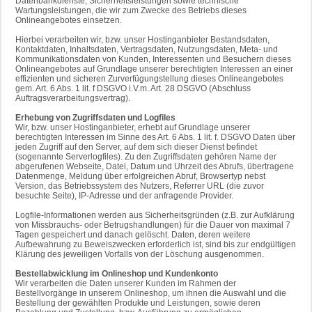
Datenbankdienste, Sicherheitsleistungen sowie technische
Wartungsleistungen, die wir zum Zwecke des Betriebs dieses
Onlineangebotes einsetzen.
Hierbei verarbeiten wir, bzw. unser Hostinganbieter Bestandsdaten,
Kontaktdaten, Inhaltsdaten, Vertragsdaten, Nutzungsdaten, Meta- und
Kommunikationsdaten von Kunden, Interessenten und Besuchern dieses
Onlineangebotes auf Grundlage unserer berechtigten Interessen an einer
effizienten und sicheren Zurverfügungstellung dieses Onlineangebotes
gem. Art. 6 Abs. 1 lit. f DSGVO i.V.m. Art. 28 DSGVO (Abschluss
Auftragsverarbeitungsvertrag).
Erhebung von Zugriffsdaten und Logfiles
Wir, bzw. unser Hostinganbieter, erhebt auf Grundlage unserer
berechtigten Interessen im Sinne des Art. 6 Abs. 1 lit. f. DSGVO Daten über
jeden Zugriff auf den Server, auf dem sich dieser Dienst befindet
(sogenannte Serverlogfiles). Zu den Zugriffsdaten gehören Name der
abgerufenen Webseite, Datei, Datum und Uhrzeit des Abrufs, übertragene
Datenmenge, Meldung über erfolgreichen Abruf, Browsertyp nebst
Version, das Betriebssystem des Nutzers, Referrer URL (die zuvor
besuchte Seite), IP-Adresse und der anfragende Provider.
Logfile-Informationen werden aus Sicherheitsgründen (z.B. zur Aufklärung
von Missbrauchs- oder Betrugshandlungen) für die Dauer von maximal 7
Tagen gespeichert und danach gelöscht. Daten, deren weitere
Aufbewahrung zu Beweiszwecken erforderlich ist, sind bis zur endgültigen
Klärung des jeweiligen Vorfalls von der Löschung ausgenommen.
Bestellabwicklung im Onlineshop und Kundenkonto
Wir verarbeiten die Daten unserer Kunden im Rahmen der
Bestellvorgänge in unserem Onlineshop, um ihnen die Auswahl und die
Bestellung der gewählten Produkte und Leistungen, sowie deren