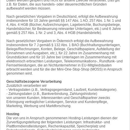
Daten werden gesperrt und nicht für andere Zwecke verarbeitet. Das gilt
z.B. für Daten, die aus handels- oder steuerrechtlichen Gründen
aufbewahrt werden müssen.
Nach gesetzlichen Vorgaben in Deutschland, erfolgt die Aufbewahrung
insbesondere für 10 Jahre gemäß §§ 147 Abs. 1 AO, 257 Abs. 1 Nr. 1 und
4, Abs. 4 HGB (Bücher, Aufzeichnungen, Lageberichte, Buchungsbelege,
Handelsbücher, für Besteuerung relevanter Unterlagen, etc.) und 6 Jahre
gemäß § 257 Abs. 1 Nr. 2 und 3, Abs. 4 HGB (Handelsbriefe).
Nach gesetzlichen Vorgaben in Österreich erfolgt die Aufbewahrung
insbesondere für 7 J gemäß § 132 Abs. 1 BAO (Buchhaltungsunterlagen,
Belege/Rechnungen, Konten, Belege, Geschäftspapiere, Aufstellung der
Einnahmen und Ausgaben, etc.), für 22 Jahre im Zusammenhang mit
Grundstücken und für 10 Jahre bei Unterlagen im Zusammenhang mit
elektronisch erbrachten Leistungen, Telekommunikations-, Rundfunk- und
Fernsehleistungen, die an Nichtunternehmer in EU-Mitgliedstaaten
erbracht werden und für die der Mini-One-Stop-Shop (MOSS) in Anspruch
genommen wird.
Geschäftsbezogene Verarbeitung
Zusätzlich verarbeiten wir
- Vertragsdaten (z.B., Vertragsgegenstand, Laufzeit, Kundenkategorie).
- Zahlungsdaten (z.B., Bankverbindung, Zahlungshistorie)
von unseren Kunden, Interessenten und Geschäftspartner zwecks
Erbringung vertraglicher Leistungen, Service und Kundenpflege,
Marketing, Werbung und Marktforschung.
Hosting
Die von uns in Anspruch genommenen Hosting-Leistungen dienen der
Zurverfügungstellung der folgenden Leistungen: Infrastruktur- und
Plattformdienstleistungen, Rechenkapazität, Speicherplatz und