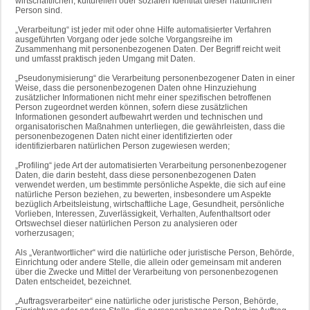
wirtschaftlichen, kulturellen oder sozialen Identität dieser natürlichen
Person sind.
„Verarbeitung“ ist jeder mit oder ohne Hilfe automatisierter Verfahren
ausgeführten Vorgang oder jede solche Vorgangsreihe im
Zusammenhang mit personenbezogenen Daten. Der Begriff reicht weit
und umfasst praktisch jeden Umgang mit Daten.
„Pseudonymisierung“ die Verarbeitung personenbezogener Daten in einer
Weise, dass die personenbezogenen Daten ohne Hinzuziehung
zusätzlicher Informationen nicht mehr einer spezifischen betroffenen
Person zugeordnet werden können, sofern diese zusätzlichen
Informationen gesondert aufbewahrt werden und technischen und
organisatorischen Maßnahmen unterliegen, die gewährleisten, dass die
personenbezogenen Daten nicht einer identifizierten oder
identifizierbaren natürlichen Person zugewiesen werden;
„Profiling“ jede Art der automatisierten Verarbeitung personenbezogener
Daten, die darin besteht, dass diese personenbezogenen Daten
verwendet werden, um bestimmte persönliche Aspekte, die sich auf eine
natürliche Person beziehen, zu bewerten, insbesondere um Aspekte
bezüglich Arbeitsleistung, wirtschaftliche Lage, Gesundheit, persönliche
Vorlieben, Interessen, Zuverlässigkeit, Verhalten, Aufenthaltsort oder
Ortswechsel dieser natürlichen Person zu analysieren oder
vorherzusagen;
Als „Verantwortlicher“ wird die natürliche oder juristische Person, Behörde,
Einrichtung oder andere Stelle, die allein oder gemeinsam mit anderen
über die Zwecke und Mittel der Verarbeitung von personenbezogenen
Daten entscheidet, bezeichnet.
„Auftragsverarbeiter“ eine natürliche oder juristische Person, Behörde,