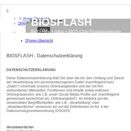
BIOSFLASH
Foren-Übersicht
FAQ
FAQ
BIOS Hilfe + Infos + BIOS-Chip-Programmierung
Anmelden
Registrieren
Foren-Übersicht
BIOSFLASH - Datenschutzerklärung
DATENSCHUTZERKLÄRUNG
Diese Datenschutzerklärung klärt Sie über die Art, den Umfang und Zweck
der Verarbeitung von personenbezogenen Daten (nachfolgend kurz
„Daten“) innerhalb unseres Onlineangebotes und der mit ihm
verbundenen Webseiten, Funktionen und Inhalte sowie externen
Onlinepräsenzen, wie z.B. unser Social Media Profile auf. (nachfolgend
gemeinsam bezeichnet als „Onlineangebot“). Im Hinblick auf die
verwendeten Begrifflichkeiten, wie z.B. „Verarbeitung“ oder
„Verantwortlicher“ verweisen wir auf die Definitionen im Art. 4 der
Datenschutzgrundverordnung (DSGVO).
Verantwortlicher