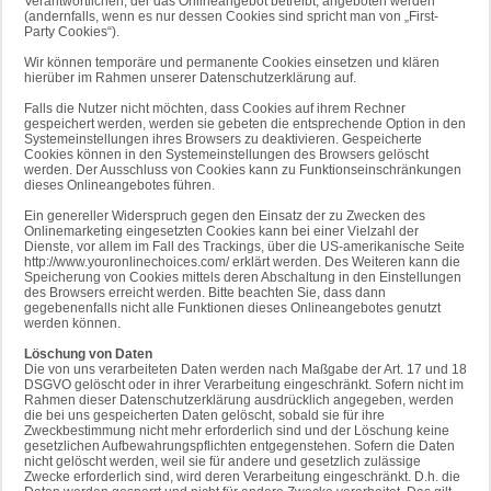
Verantwortlichen, der das Onlineangebot betreibt, angeboten werden
(andernfalls, wenn es nur dessen Cookies sind spricht man von „First-
Party Cookies“).
Wir können temporäre und permanente Cookies einsetzen und klären
hierüber im Rahmen unserer Datenschutzerklärung auf.
Falls die Nutzer nicht möchten, dass Cookies auf ihrem Rechner
gespeichert werden, werden sie gebeten die entsprechende Option in den
Systemeinstellungen ihres Browsers zu deaktivieren. Gespeicherte
Cookies können in den Systemeinstellungen des Browsers gelöscht
werden. Der Ausschluss von Cookies kann zu Funktionseinschränkungen
dieses Onlineangebotes führen.
Ein genereller Widerspruch gegen den Einsatz der zu Zwecken des
Onlinemarketing eingesetzten Cookies kann bei einer Vielzahl der
Dienste, vor allem im Fall des Trackings, über die US-amerikanische Seite
http://www.youronlinechoices.com/ erklärt werden. Des Weiteren kann die
Speicherung von Cookies mittels deren Abschaltung in den Einstellungen
des Browsers erreicht werden. Bitte beachten Sie, dass dann
gegebenenfalls nicht alle Funktionen dieses Onlineangebotes genutzt
werden können.
Löschung von Daten
Die von uns verarbeiteten Daten werden nach Maßgabe der Art. 17 und 18
DSGVO gelöscht oder in ihrer Verarbeitung eingeschränkt. Sofern nicht im
Rahmen dieser Datenschutzerklärung ausdrücklich angegeben, werden
die bei uns gespeicherten Daten gelöscht, sobald sie für ihre
Zweckbestimmung nicht mehr erforderlich sind und der Löschung keine
gesetzlichen Aufbewahrungspflichten entgegenstehen. Sofern die Daten
nicht gelöscht werden, weil sie für andere und gesetzlich zulässige
Zwecke erforderlich sind, wird deren Verarbeitung eingeschränkt. D.h. die