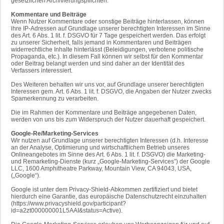
gesetzlichen Archivierungspflichten.
Kommentare und Beiträge
Wenn Nutzer Kommentare oder sonstige Beiträge hinterlassen, können
ihre IP-Adressen auf Grundlage unserer berechtigten Interessen im Sinne
des Art. 6 Abs. 1 lit. f. DSGVO für 7 Tage gespeichert werden. Das erfolgt
zu unserer Sicherheit, falls jemand in Kommentaren und Beiträgen
widerrechtliche Inhalte hinterlässt (Beleidigungen, verbotene politische
Propaganda, etc.). In diesem Fall können wir selbst für den Kommentar
oder Beitrag belangt werden und sind daher an der Identität des
Verfassers interessiert.
Des Weiteren behalten wir uns vor, auf Grundlage unserer berechtigten
Interessen gem. Art. 6 Abs. 1 lit. f. DSGVO, die Angaben der Nutzer zwecks
Spamerkennung zu verarbeiten.
Die im Rahmen der Kommentare und Beiträge angegebenen Daten,
werden von uns bis zum Widerspruch der Nutzer dauerhaft gespeichert.
Google-Re/Marketing-Services
Wir nutzen auf Grundlage unserer berechtigten Interessen (d.h. Interesse
an der Analyse, Optimierung und wirtschaftlichem Betrieb unseres
Onlineangebotes im Sinne des Art. 6 Abs. 1 lit. f. DSGVO) die Marketing-
und Remarketing-Dienste (kurz „Google-Marketing-Services”) der Google
LLC, 1600 Amphitheatre Parkway, Mountain View, CA 94043, USA,
(„Google“).
Google ist unter dem Privacy-Shield-Abkommen zertifiziert und bietet
hierdurch eine Garantie, das europäische Datenschutzrecht einzuhalten
(https://www.privacyshield.gov/participant?
id=a2zt000000001L5AAI&status=Active).