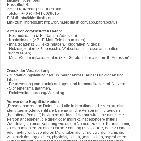
Michael Rosenbaum
Hasselholt 4
23909 Ratzeburg / Deutschland
Telefon: +49 (0)4541 6039615
E-Mail: info@biosflash.com
Link zum Impressum: http://forum.biosflash.com/app.php/aboutus
Arten der verarbeiteten Daten:
- Bestandsdaten (z.B., Namen, Adressen).
- Kontaktdaten (z.B., E-Mail, Telefonnummern).
- Inhaltsdaten (z.B., Texteingaben, Fotografien, Videos).
- Nutzungsdaten (z.B., besuchte Webseiten, Interesse an Inhalten,
Zugriffszeiten).
- Meta-/Kommunikationsdaten (z.B., Geräte-Informationen, IP-Adressen).
Zweck der Verarbeitung
- Zurverfügungstellung des Onlineangebotes, seiner Funktionen und
Inhalte.
- Beantwortung von Kontaktanfragen und Kommunikation mit Nutzern.
- Sicherheitsmaßnahmen.
- Reichweitenmessung/Marketing
Verwendete Begrifflichkeiten
„Personenbezogene Daten“ sind alle Informationen, die sich auf eine
identifizierte oder identifizierbare natürliche Person (im Folgenden
„betroffene Person“) beziehen; als identifizierbar wird eine natürliche
Person angesehen, die direkt oder indirekt, insbesondere mittels
Zuordnung zu einer Kennung wie einem Namen, zu einer Kennnummer,
zu Standortdaten, zu einer Online-Kennung (z.B. Cookie) oder zu einem
oder mehreren besonderen Merkmalen identifiziert werden kann, die
Ausdruck der physischen, physiologischen, genetischen, psychischen,