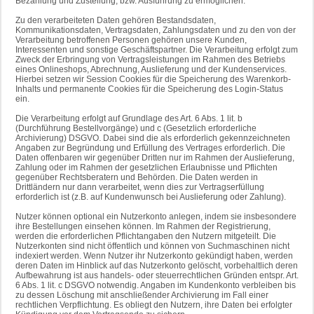
Bezahlung und Zustellung, bzw. Ausführung zu ermöglichen.
Zu den verarbeiteten Daten gehören Bestandsdaten,
Kommunikationsdaten, Vertragsdaten, Zahlungsdaten und zu den von der
Verarbeitung betroffenen Personen gehören unsere Kunden,
Interessenten und sonstige Geschäftspartner. Die Verarbeitung erfolgt zum
Zweck der Erbringung von Vertragsleistungen im Rahmen des Betriebs
eines Onlineshops, Abrechnung, Auslieferung und der Kundenservices.
Hierbei setzen wir Session Cookies für die Speicherung des Warenkorb-
Inhalts und permanente Cookies für die Speicherung des Login-Status
ein.
Die Verarbeitung erfolgt auf Grundlage des Art. 6 Abs. 1 lit. b
(Durchführung Bestellvorgänge) und c (Gesetzlich erforderliche
Archivierung) DSGVO. Dabei sind die als erforderlich gekennzeichneten
Angaben zur Begründung und Erfüllung des Vertrages erforderlich. Die
Daten offenbaren wir gegenüber Dritten nur im Rahmen der Auslieferung,
Zahlung oder im Rahmen der gesetzlichen Erlaubnisse und Pflichten
gegenüber Rechtsberatern und Behörden. Die Daten werden in
Drittländern nur dann verarbeitet, wenn dies zur Vertragserfüllung
erforderlich ist (z.B. auf Kundenwunsch bei Auslieferung oder Zahlung).
Nutzer können optional ein Nutzerkonto anlegen, indem sie insbesondere
ihre Bestellungen einsehen können. Im Rahmen der Registrierung,
werden die erforderlichen Pflichtangaben den Nutzern mitgeteilt. Die
Nutzerkonten sind nicht öffentlich und können von Suchmaschinen nicht
indexiert werden. Wenn Nutzer ihr Nutzerkonto gekündigt haben, werden
deren Daten im Hinblick auf das Nutzerkonto gelöscht, vorbehaltlich deren
Aufbewahrung ist aus handels- oder steuerrechtlichen Gründen entspr. Art.
6 Abs. 1 lit. c DSGVO notwendig. Angaben im Kundenkonto verbleiben bis
zu dessen Löschung mit anschließender Archivierung im Fall einer
rechtlichen Verpflichtung. Es obliegt den Nutzern, ihre Daten bei erfolgter