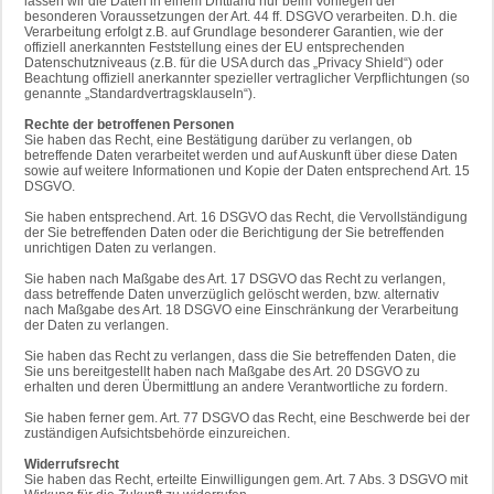
lassen wir die Daten in einem Drittland nur beim Vorliegen der
besonderen Voraussetzungen der Art. 44 ff. DSGVO verarbeiten. D.h. die
Verarbeitung erfolgt z.B. auf Grundlage besonderer Garantien, wie der
offiziell anerkannten Feststellung eines der EU entsprechenden
Datenschutzniveaus (z.B. für die USA durch das „Privacy Shield“) oder
Beachtung offiziell anerkannter spezieller vertraglicher Verpflichtungen (so
genannte „Standardvertragsklauseln“).
Rechte der betroffenen Personen
Sie haben das Recht, eine Bestätigung darüber zu verlangen, ob
betreffende Daten verarbeitet werden und auf Auskunft über diese Daten
sowie auf weitere Informationen und Kopie der Daten entsprechend Art. 15
DSGVO.
Sie haben entsprechend. Art. 16 DSGVO das Recht, die Vervollständigung
der Sie betreffenden Daten oder die Berichtigung der Sie betreffenden
unrichtigen Daten zu verlangen.
Sie haben nach Maßgabe des Art. 17 DSGVO das Recht zu verlangen,
dass betreffende Daten unverzüglich gelöscht werden, bzw. alternativ
nach Maßgabe des Art. 18 DSGVO eine Einschränkung der Verarbeitung
der Daten zu verlangen.
Sie haben das Recht zu verlangen, dass die Sie betreffenden Daten, die
Sie uns bereitgestellt haben nach Maßgabe des Art. 20 DSGVO zu
erhalten und deren Übermittlung an andere Verantwortliche zu fordern.
Sie haben ferner gem. Art. 77 DSGVO das Recht, eine Beschwerde bei der
zuständigen Aufsichtsbehörde einzureichen.
Widerrufsrecht
Sie haben das Recht, erteilte Einwilligungen gem. Art. 7 Abs. 3 DSGVO mit