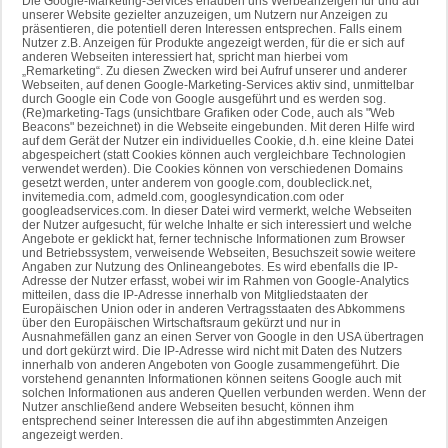
Die Google-Marketing-Services erlauben uns Werbeanzeigen für und auf
unserer Website gezielter anzuzeigen, um Nutzern nur Anzeigen zu
präsentieren, die potentiell deren Interessen entsprechen. Falls einem
Nutzer z.B. Anzeigen für Produkte angezeigt werden, für die er sich auf
anderen Webseiten interessiert hat, spricht man hierbei vom
„Remarketing“. Zu diesen Zwecken wird bei Aufruf unserer und anderer
Webseiten, auf denen Google-Marketing-Services aktiv sind, unmittelbar
durch Google ein Code von Google ausgeführt und es werden sog.
(Re)marketing-Tags (unsichtbare Grafiken oder Code, auch als "Web
Beacons" bezeichnet) in die Webseite eingebunden. Mit deren Hilfe wird
auf dem Gerät der Nutzer ein individuelles Cookie, d.h. eine kleine Datei
abgespeichert (statt Cookies können auch vergleichbare Technologien
verwendet werden). Die Cookies können von verschiedenen Domains
gesetzt werden, unter anderem von google.com, doubleclick.net,
invitemedia.com, admeld.com, googlesyndication.com oder
googleadservices.com. In dieser Datei wird vermerkt, welche Webseiten
der Nutzer aufgesucht, für welche Inhalte er sich interessiert und welche
Angebote er geklickt hat, ferner technische Informationen zum Browser
und Betriebssystem, verweisende Webseiten, Besuchszeit sowie weitere
Angaben zur Nutzung des Onlineangebotes. Es wird ebenfalls die IP-
Adresse der Nutzer erfasst, wobei wir im Rahmen von Google-Analytics
mitteilen, dass die IP-Adresse innerhalb von Mitgliedstaaten der
Europäischen Union oder in anderen Vertragsstaaten des Abkommens
über den Europäischen Wirtschaftsraum gekürzt und nur in
Ausnahmefällen ganz an einen Server von Google in den USA übertragen
und dort gekürzt wird. Die IP-Adresse wird nicht mit Daten des Nutzers
innerhalb von anderen Angeboten von Google zusammengeführt. Die
vorstehend genannten Informationen können seitens Google auch mit
solchen Informationen aus anderen Quellen verbunden werden. Wenn der
Nutzer anschließend andere Webseiten besucht, können ihm
entsprechend seiner Interessen die auf ihn abgestimmten Anzeigen
angezeigt werden.