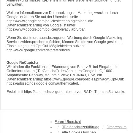
Analyse- und Marketing-Dienste in unsere Website einzubinden und zu
verwalten.
Weitere Informationen zur Datennutzung zu Marketingzwecken durch
Google, erfahren Sie auf der Übersichtsseite:
https://www.google.com/policies/technologies/ads, die
Datenschutzerklärung von Google ist unter
https://www.google.com/policies/privacy abrufbar.
Wenn Sie der interessensbezogenen Werbung durch Google-Marketing-
Services widersprechen möchten, können Sie die von Google gestellten
Einstellungs- und Opt-Out-Möglichkeiten nutzen:
http://www.google.com/ads/preferences.
Google ReCaptcha
Wir binden die Funktion zur Erkennung von Bots, z.B. bei Eingaben in
Onlineformularen ("ReCaptcha") des Anbieters Google LLC, 1600
Amphitheatre Parkway, Mountain View, CA 94043, USA, ein.
Datenschutzerklärung: https://www.google.com/policies/privacy/, Opt-Out:
https://adssettings.google.com/authenticated.
Erstellt mit https://datenschutz-generator.de von RA Dr. Thomas Schwenke
Foren-Übersicht
Datenschutzerklärung
Impressum
Alle Cookies löschen