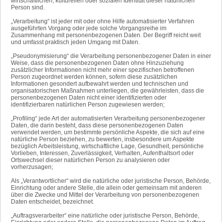
wirtschaftlichen, kulturellen oder sozialen Identität dieser natürlichen
Person sind.
„Verarbeitung“ ist jeder mit oder ohne Hilfe automatisierter Verfahren
ausgeführten Vorgang oder jede solche Vorgangsreihe im
Zusammenhang mit personenbezogenen Daten. Der Begriff reicht weit
und umfasst praktisch jeden Umgang mit Daten.
„Pseudonymisierung“ die Verarbeitung personenbezogener Daten in einer
Weise, dass die personenbezogenen Daten ohne Hinzuziehung
zusätzlicher Informationen nicht mehr einer spezifischen betroffenen
Person zugeordnet werden können, sofern diese zusätzlichen
Informationen gesondert aufbewahrt werden und technischen und
organisatorischen Maßnahmen unterliegen, die gewährleisten, dass die
personenbezogenen Daten nicht einer identifizierten oder
identifizierbaren natürlichen Person zugewiesen werden;
„Profiling“ jede Art der automatisierten Verarbeitung personenbezogener
Daten, die darin besteht, dass diese personenbezogenen Daten
verwendet werden, um bestimmte persönliche Aspekte, die sich auf eine
natürliche Person beziehen, zu bewerten, insbesondere um Aspekte
bezüglich Arbeitsleistung, wirtschaftliche Lage, Gesundheit, persönliche
Vorlieben, Interessen, Zuverlässigkeit, Verhalten, Aufenthaltsort oder
Ortswechsel dieser natürlichen Person zu analysieren oder
vorherzusagen;
Als „Verantwortlicher“ wird die natürliche oder juristische Person, Behörde,
Einrichtung oder andere Stelle, die allein oder gemeinsam mit anderen
über die Zwecke und Mittel der Verarbeitung von personenbezogenen
Daten entscheidet, bezeichnet.
„Auftragsverarbeiter“ eine natürliche oder juristische Person, Behörde,