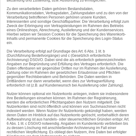
Bezahlung und Zustellung, bzw. Ausführung zu ermöglichen.
Zu den verarbeiteten Daten gehören Bestandsdaten,
Kommunikationsdaten, Vertragsdaten, Zahlungsdaten und zu den von der
Verarbeitung betroffenen Personen gehören unsere Kunden,
Interessenten und sonstige Geschäftspartner. Die Verarbeitung erfolgt zum
Zweck der Erbringung von Vertragsleistungen im Rahmen des Betriebs
eines Onlineshops, Abrechnung, Auslieferung und der Kundenservices.
Hierbei setzen wir Session Cookies für die Speicherung des Warenkorb-
Inhalts und permanente Cookies für die Speicherung des Login-Status
ein.
Die Verarbeitung erfolgt auf Grundlage des Art. 6 Abs. 1 lit. b
(Durchführung Bestellvorgänge) und c (Gesetzlich erforderliche
Archivierung) DSGVO. Dabei sind die als erforderlich gekennzeichneten
Angaben zur Begründung und Erfüllung des Vertrages erforderlich. Die
Daten offenbaren wir gegenüber Dritten nur im Rahmen der Auslieferung,
Zahlung oder im Rahmen der gesetzlichen Erlaubnisse und Pflichten
gegenüber Rechtsberatern und Behörden. Die Daten werden in
Drittländern nur dann verarbeitet, wenn dies zur Vertragserfüllung
erforderlich ist (z.B. auf Kundenwunsch bei Auslieferung oder Zahlung).
Nutzer können optional ein Nutzerkonto anlegen, indem sie insbesondere
ihre Bestellungen einsehen können. Im Rahmen der Registrierung,
werden die erforderlichen Pflichtangaben den Nutzern mitgeteilt. Die
Nutzerkonten sind nicht öffentlich und können von Suchmaschinen nicht
indexiert werden. Wenn Nutzer ihr Nutzerkonto gekündigt haben, werden
deren Daten im Hinblick auf das Nutzerkonto gelöscht, vorbehaltlich deren
Aufbewahrung ist aus handels- oder steuerrechtlichen Gründen entspr. Art.
6 Abs. 1 lit. c DSGVO notwendig. Angaben im Kundenkonto verbleiben bis
zu dessen Löschung mit anschließender Archivierung im Fall einer
rechtlichen Verpflichtung. Es obliegt den Nutzern, ihre Daten bei erfolgter