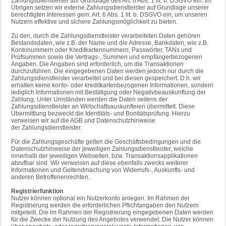
Zahlungsdienstleiser auf Grundlage des Art. 6 Abs. 1 lit. b. DSGVO ein. Im
Übrigen setzen wir externe Zahlungsdienstleister auf Grundlage unserer
berechtigten Interessen gem. Art. 6 Abs. 1 lit. b. DSGVO ein, um unseren
Nutzern effektive und sichere Zahlungsmöglichkeit zu bieten.
Zu den, durch die Zahlungsdienstleister verarbeiteten Daten gehören
Bestandsdaten, wie z.B. der Name und die Adresse, Bankdaten, wie z.B.
Kontonummern oder Kreditkartennummern, Passwörter, TANs und
Prüfsummen sowie die Vertrags-, Summen und empfängerbezogenen
Angaben. Die Angaben sind erforderlich, um die Transaktionen
durchzuführen. Die eingegebenen Daten werden jedoch nur durch die
Zahlungsdienstleister verarbeitet und bei diesen gespeichert. D.h. wir
erhalten keine konto- oder kreditkartenbezogenen Informationen, sondern
lediglich Informationen mit Bestätigung oder Negativbeauskunftung der
Zahlung. Unter Umständen werden die Daten seitens der
Zahlungsdienstleister an Wirtschaftsauskunfteien übermittelt. Diese
Übermittlung bezweckt die Identitäts- und Bonitätsprüfung. Hierzu
verweisen wir auf die AGB und Datenschutzhinweise
der Zahlungsdienstleister.
Für die Zahlungsgeschäfte gelten die Geschäftsbedingungen und die
Datenschutzhinweise der jeweiligen Zahlungsdienstleister, welche
innerhalb der jeweiligen Webseiten, bzw. Transaktionsapplikationen
abrufbar sind. Wir verweisen auf diese ebenfalls zwecks weiterer
Informationen und Geltendmachung von Widerrufs-, Auskunfts- und
anderen Betroffenenrechten.
Registrierfunktion
Nutzer können optional ein Nutzerkonto anlegen. Im Rahmen der
Registrierung werden die erforderlichen Pflichtangaben den Nutzern
mitgeteilt. Die im Rahmen der Registrierung eingegebenen Daten werden
für die Zwecke der Nutzung des Angebotes verwendet. Die Nutzer können