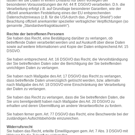
lassen wir die Daten in einem Drittland nur beim Vorliegen der
besonderen Voraussetzungen der Art. 44 ff. DSGVO verarbeiten. D.h. die
Verarbeitung erfolgt z.B. auf Grundlage besonderer Garantien, wie der
offiziell anerkannten Feststellung eines der EU entsprechenden
Datenschutzniveaus (z.B. für die USA durch das „Privacy Shield“) oder
Beachtung offiziell anerkannter spezieller vertraglicher Verpflichtungen (so
genannte „Standardvertragsklauseln“).
Rechte der betroffenen Personen
Sie haben das Recht, eine Bestätigung darüber zu verlangen, ob
betreffende Daten verarbeitet werden und auf Auskunft über diese Daten
sowie auf weitere Informationen und Kopie der Daten entsprechend Art. 15
DSGVO.
Sie haben entsprechend. Art. 16 DSGVO das Recht, die Vervollständigung
der Sie betreffenden Daten oder die Berichtigung der Sie betreffenden
unrichtigen Daten zu verlangen.
Sie haben nach Maßgabe des Art. 17 DSGVO das Recht zu verlangen,
dass betreffende Daten unverzüglich gelöscht werden, bzw. alternativ
nach Maßgabe des Art. 18 DSGVO eine Einschränkung der Verarbeitung
der Daten zu verlangen.
Sie haben das Recht zu verlangen, dass die Sie betreffenden Daten, die
Sie uns bereitgestellt haben nach Maßgabe des Art. 20 DSGVO zu
erhalten und deren Übermittlung an andere Verantwortliche zu fordern.
Sie haben ferner gem. Art. 77 DSGVO das Recht, eine Beschwerde bei der
zuständigen Aufsichtsbehörde einzureichen.
Widerrufsrecht
Sie haben das Recht, erteilte Einwilligungen gem. Art. 7 Abs. 3 DSGVO mit