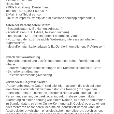
Michael Rosenbaum
Hasselholt 4
23909 Ratzeburg / Deutschland
Telefon: +49 (0)4541 6039615
E-Mail: info@biosflash.com
Link zum Impressum: http://forum.biosflash.com/app.php/aboutus
Arten der verarbeiteten Daten:
- Bestandsdaten (z.B., Namen, Adressen).
- Kontaktdaten (z.B., E-Mail, Telefonnummern).
- Inhaltsdaten (z.B., Texteingaben, Fotografien, Videos).
- Nutzungsdaten (z.B., besuchte Webseiten, Interesse an Inhalten,
Zugriffszeiten).
- Meta-/Kommunikationsdaten (z.B., Geräte-Informationen, IP-Adressen).
Zweck der Verarbeitung
- Zurverfügungstellung des Onlineangebotes, seiner Funktionen und
Inhalte.
- Beantwortung von Kontaktanfragen und Kommunikation mit Nutzern.
- Sicherheitsmaßnahmen.
- Reichweitenmessung/Marketing
Verwendete Begrifflichkeiten
„Personenbezogene Daten“ sind alle Informationen, die sich auf eine
identifizierte oder identifizierbare natürliche Person (im Folgenden
„betroffene Person“) beziehen; als identifizierbar wird eine natürliche
Person angesehen, die direkt oder indirekt, insbesondere mittels
Zuordnung zu einer Kennung wie einem Namen, zu einer Kennnummer,
zu Standortdaten, zu einer Online-Kennung (z.B. Cookie) oder zu einem
oder mehreren besonderen Merkmalen identifiziert werden kann, die
Ausdruck der physischen, physiologischen, genetischen, psychischen,