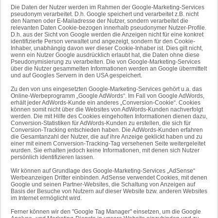
Die Daten der Nutzer werden im Rahmen der Google-Marketing-Services
pseudonym verarbeitet. D.h. Google speichert und verarbeitet z.B. nicht
den Namen oder E-Mailadresse der Nutzer, sondern verarbeitet die
relevanten Daten Cookie-bezogen innerhalb pseudonymer Nutzer-Profile.
D.h. aus der Sicht von Google werden die Anzeigen nicht für eine konkret
identifizierte Person verwaltet und angezeigt, sondern für den Cookie-
Inhaber, unabhängig davon wer dieser Cookie-Inhaber ist. Dies gilt nicht,
wenn ein Nutzer Google ausdrücklich erlaubt hat, die Daten ohne diese
Pseudonymisierung zu verarbeiten. Die von Google-Marketing-Services
über die Nutzer gesammelten Informationen werden an Google übermittelt
und auf Googles Servern in den USA gespeichert.
Zu den von uns eingesetzten Google-Marketing-Services gehört u.a. das
Online-Werbeprogramm „Google AdWords“. Im Fall von Google AdWords,
erhält jeder AdWords-Kunde ein anderes „Conversion-Cookie“. Cookies
können somit nicht über die Websites von AdWords-Kunden nachverfolgt
werden. Die mit Hilfe des Cookies eingeholten Informationen dienen dazu,
Conversion-Statistiken für AdWords-Kunden zu erstellen, die sich für
Conversion-Tracking entschieden haben. Die AdWords-Kunden erfahren
die Gesamtanzahl der Nutzer, die auf ihre Anzeige geklickt haben und zu
einer mit einem Conversion-Tracking-Tag versehenen Seite weitergeleitet
wurden. Sie erhalten jedoch keine Informationen, mit denen sich Nutzer
persönlich identifizieren lassen.
Wir können auf Grundlage des Google-Marketing-Services „AdSense“
Werbeanzeigen Dritter einbinden. AdSense verwendet Cookies, mit denen
Google und seinen Partner-Websites, die Schaltung von Anzeigen auf
Basis der Besuche von Nutzern auf dieser Website bzw. anderen Websites
im Internet ermöglicht wird.
Ferner können wir den "Google Tag Manager" einsetzen, um die Google