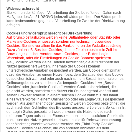
Wirkung für die Zukunft zu widerrufen
Widerspruchsrecht
Sie können der künftigen Verarbeitung der Sie betreffenden Daten nach
Maßgabe des Art. 21 DSGVO jederzeit widersprechen. Der Widerspruch
kann insbesondere gegen die Verarbeitung für Zwecke der Direktwerbung
erfolgen.
Cookies und Widerspruchsrecht bei Direktwerbung
Auf forum.biosflash.com werden
keine
Drittanbieter- oder Statistik- oder
Marketing-Cookies eingesetzt, sondern nur technisch notwendige
Cookies. Sie sind vor allem für das Funktionieren der Website zuständig.
Dazu zählen z.B. Session-Cookies, die nur für eine bestimmte Zeit im
Browser gespeichert werden, sowie Cookies, die z.B. den Login,
Warenkorb, oder die Einstellungen zu Cookie-Bannern speichern.
Als „Cookies“ werden kleine Dateien bezeichnet, die auf Rechnern der
Nutzer gespeichert werden. Innerhalb der Cookies können
unterschiedliche Angaben gespeichert werden. Ein Cookie dient primär
dazu, die Angaben zu einem Nutzer (bzw. dem Gerät auf dem das Cookie
gespeichert ist) während oder auch nach seinem Besuch innerhalb eines
Onlineangebotes zu speichern. Als temporäre Cookies, bzw. „Session-
Cookies“ oder „transiente Cookies“, werden Cookies bezeichnet, die
gelöscht werden, nachdem ein Nutzer ein Onlineangebot verlässt und
seinen Browser schließt. In einem solchen Cookie kann z.B. der Inhalt
eines Warenkorbs in einem Onlineshop oder ein Login-Staus gespeichert
werden. Als „permanent“ oder „persistent“ werden Cookies bezeichnet, die
auch nach dem Schließen des Browsers gespeichert bleiben. So kann z.B.
der Login-Status gespeichert werden, wenn die Nutzer diese nach
mehreren Tagen aufsuchen. Ebenso können in einem solchen Cookie die
Interessen der Nutzer gespeichert werden, die für Reichweitenmessung
oder Marketingzwecke verwendet werden. Als „Third-Party-Cookie“
werden Cookies bezeichnet, die von anderen Anbietern als dem