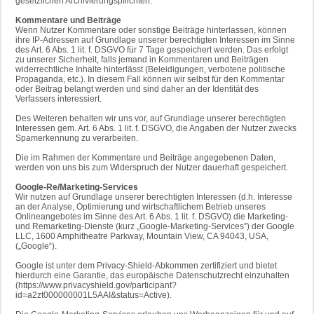
gesetzlichen Archivierungspflichten.
Kommentare und Beiträge
Wenn Nutzer Kommentare oder sonstige Beiträge hinterlassen, können
ihre IP-Adressen auf Grundlage unserer berechtigten Interessen im Sinne
des Art. 6 Abs. 1 lit. f. DSGVO für 7 Tage gespeichert werden. Das erfolgt
zu unserer Sicherheit, falls jemand in Kommentaren und Beiträgen
widerrechtliche Inhalte hinterlässt (Beleidigungen, verbotene politische
Propaganda, etc.). In diesem Fall können wir selbst für den Kommentar
oder Beitrag belangt werden und sind daher an der Identität des
Verfassers interessiert.
Des Weiteren behalten wir uns vor, auf Grundlage unserer berechtigten
Interessen gem. Art. 6 Abs. 1 lit. f. DSGVO, die Angaben der Nutzer zwecks
Spamerkennung zu verarbeiten.
Die im Rahmen der Kommentare und Beiträge angegebenen Daten,
werden von uns bis zum Widerspruch der Nutzer dauerhaft gespeichert.
Google-Re/Marketing-Services
Wir nutzen auf Grundlage unserer berechtigten Interessen (d.h. Interesse
an der Analyse, Optimierung und wirtschaftlichem Betrieb unseres
Onlineangebotes im Sinne des Art. 6 Abs. 1 lit. f. DSGVO) die Marketing-
und Remarketing-Dienste (kurz „Google-Marketing-Services”) der Google
LLC, 1600 Amphitheatre Parkway, Mountain View, CA 94043, USA,
(„Google“).
Google ist unter dem Privacy-Shield-Abkommen zertifiziert und bietet
hierdurch eine Garantie, das europäische Datenschutzrecht einzuhalten
(https://www.privacyshield.gov/participant?
id=a2zt000000001L5AAI&status=Active).