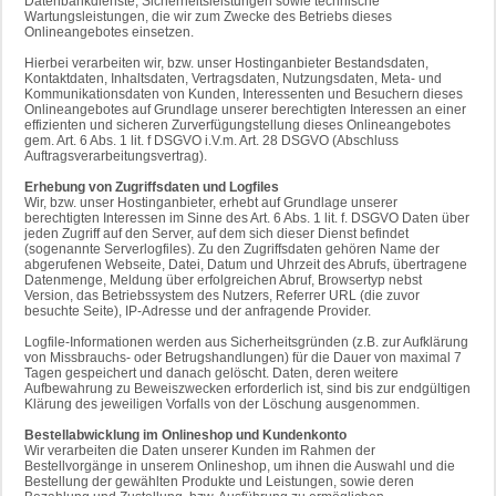
Datenbankdienste, Sicherheitsleistungen sowie technische
Wartungsleistungen, die wir zum Zwecke des Betriebs dieses
Onlineangebotes einsetzen.
Hierbei verarbeiten wir, bzw. unser Hostinganbieter Bestandsdaten,
Kontaktdaten, Inhaltsdaten, Vertragsdaten, Nutzungsdaten, Meta- und
Kommunikationsdaten von Kunden, Interessenten und Besuchern dieses
Onlineangebotes auf Grundlage unserer berechtigten Interessen an einer
effizienten und sicheren Zurverfügungstellung dieses Onlineangebotes
gem. Art. 6 Abs. 1 lit. f DSGVO i.V.m. Art. 28 DSGVO (Abschluss
Auftragsverarbeitungsvertrag).
Erhebung von Zugriffsdaten und Logfiles
Wir, bzw. unser Hostinganbieter, erhebt auf Grundlage unserer
berechtigten Interessen im Sinne des Art. 6 Abs. 1 lit. f. DSGVO Daten über
jeden Zugriff auf den Server, auf dem sich dieser Dienst befindet
(sogenannte Serverlogfiles). Zu den Zugriffsdaten gehören Name der
abgerufenen Webseite, Datei, Datum und Uhrzeit des Abrufs, übertragene
Datenmenge, Meldung über erfolgreichen Abruf, Browsertyp nebst
Version, das Betriebssystem des Nutzers, Referrer URL (die zuvor
besuchte Seite), IP-Adresse und der anfragende Provider.
Logfile-Informationen werden aus Sicherheitsgründen (z.B. zur Aufklärung
von Missbrauchs- oder Betrugshandlungen) für die Dauer von maximal 7
Tagen gespeichert und danach gelöscht. Daten, deren weitere
Aufbewahrung zu Beweiszwecken erforderlich ist, sind bis zur endgültigen
Klärung des jeweiligen Vorfalls von der Löschung ausgenommen.
Bestellabwicklung im Onlineshop und Kundenkonto
Wir verarbeiten die Daten unserer Kunden im Rahmen der
Bestellvorgänge in unserem Onlineshop, um ihnen die Auswahl und die
Bestellung der gewählten Produkte und Leistungen, sowie deren