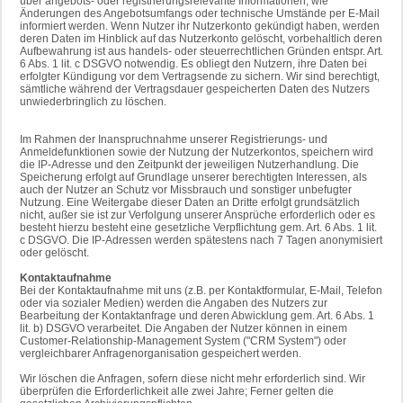
über angebots- oder registrierungsrelevante Informationen, wie
Änderungen des Angebotsumfangs oder technische Umstände per E-Mail
informiert werden. Wenn Nutzer ihr Nutzerkonto gekündigt haben, werden
deren Daten im Hinblick auf das Nutzerkonto gelöscht, vorbehaltlich deren
Aufbewahrung ist aus handels- oder steuerrechtlichen Gründen entspr. Art.
6 Abs. 1 lit. c DSGVO notwendig. Es obliegt den Nutzern, ihre Daten bei
erfolgter Kündigung vor dem Vertragsende zu sichern. Wir sind berechtigt,
sämtliche während der Vertragsdauer gespeicherten Daten des Nutzers
unwiederbringlich zu löschen.
Im Rahmen der Inanspruchnahme unserer Registrierungs- und
Anmeldefunktionen sowie der Nutzung der Nutzerkontos, speichern wird
die IP-Adresse und den Zeitpunkt der jeweiligen Nutzerhandlung. Die
Speicherung erfolgt auf Grundlage unserer berechtigten Interessen, als
auch der Nutzer an Schutz vor Missbrauch und sonstiger unbefugter
Nutzung. Eine Weitergabe dieser Daten an Dritte erfolgt grundsätzlich
nicht, außer sie ist zur Verfolgung unserer Ansprüche erforderlich oder es
besteht hierzu besteht eine gesetzliche Verpflichtung gem. Art. 6 Abs. 1 lit.
c DSGVO. Die IP-Adressen werden spätestens nach 7 Tagen anonymisiert
oder gelöscht.
Kontaktaufnahme
Bei der Kontaktaufnahme mit uns (z.B. per Kontaktformular, E-Mail, Telefon
oder via sozialer Medien) werden die Angaben des Nutzers zur
Bearbeitung der Kontaktanfrage und deren Abwicklung gem. Art. 6 Abs. 1
lit. b) DSGVO verarbeitet. Die Angaben der Nutzer können in einem
Customer-Relationship-Management System ("CRM System") oder
vergleichbarer Anfragenorganisation gespeichert werden.
Wir löschen die Anfragen, sofern diese nicht mehr erforderlich sind. Wir
überprüfen die Erforderlichkeit alle zwei Jahre; Ferner gelten die