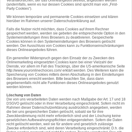
Verantwortlichen, der das Onlineangebot betreibt, angeboten werden
(andernfalls, wenn es nur dessen Cookies sind spricht man von „First-
Party Cookies“).
Wir können temporäre und permanente Cookies einsetzen und klären
hierüber im Rahmen unserer Datenschutzerklärung auf.
Falls die Nutzer nicht möchten, dass Cookies auf ihrem Rechner
gespeichert werden, werden sie gebeten die entsprechende Option in den
Systemeinstellungen ihres Browsers zu deaktivieren. Gespeicherte
Cookies können in den Systemeinstellungen des Browsers gelöscht
werden. Der Ausschluss von Cookies kann zu Funktionseinschränkungen
dieses Onlineangebotes führen.
Ein genereller Widerspruch gegen den Einsatz der zu Zwecken des
Onlinemarketing eingesetzten Cookies kann bei einer Vielzahl der
Dienste, vor allem im Fall des Trackings, über die US-amerikanische Seite
http://www.youronlinechoices.com/ erklärt werden. Des Weiteren kann die
Speicherung von Cookies mittels deren Abschaltung in den Einstellungen
des Browsers erreicht werden. Bitte beachten Sie, dass dann
gegebenenfalls nicht alle Funktionen dieses Onlineangebotes genutzt
werden können.
Löschung von Daten
Die von uns verarbeiteten Daten werden nach Maßgabe der Art. 17 und 18
DSGVO gelöscht oder in ihrer Verarbeitung eingeschränkt. Sofern nicht im
Rahmen dieser Datenschutzerklärung ausdrücklich angegeben, werden
die bei uns gespeicherten Daten gelöscht, sobald sie für ihre
Zweckbestimmung nicht mehr erforderlich sind und der Löschung keine
gesetzlichen Aufbewahrungspflichten entgegenstehen. Sofern die Daten
nicht gelöscht werden, weil sie für andere und gesetzlich zulässige
Zwecke erforderlich sind, wird deren Verarbeitung eingeschränkt. D.h. die