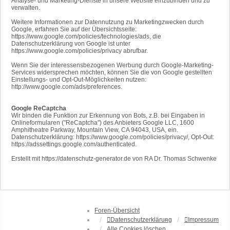
Analyse- und Marketing-Dienste in unsere Website einzubinden und zu
verwalten.
Weitere Informationen zur Datennutzung zu Marketingzwecken durch
Google, erfahren Sie auf der Übersichtsseite:
https://www.google.com/policies/technologies/ads, die
Datenschutzerklärung von Google ist unter
https://www.google.com/policies/privacy abrufbar.
Wenn Sie der interessensbezogenen Werbung durch Google-Marketing-
Services widersprechen möchten, können Sie die von Google gestellten
Einstellungs- und Opt-Out-Möglichkeiten nutzen:
http://www.google.com/ads/preferences.
Google ReCaptcha
Wir binden die Funktion zur Erkennung von Bots, z.B. bei Eingaben in
Onlineformularen ("ReCaptcha") des Anbieters Google LLC, 1600
Amphitheatre Parkway, Mountain View, CA 94043, USA, ein.
Datenschutzerklärung: https://www.google.com/policies/privacy/, Opt-Out:
https://adssettings.google.com/authenticated.
Erstellt mit https://datenschutz-generator.de von RA Dr. Thomas Schwenke
Foren-Übersicht
Datenschutzerklärung
Impressum
Alle Cookies löschen