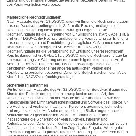
Einrichtung oder andere Stelle, die personenbezogene Daten im Auftrag
des Verantwortlichen verarbeitet;
Maßgebliche Rechtsgrundlagen
Nach Maßgabe des Art. 13 DSGVO teilen wir Ihnen die Rechtsgrundlagen
unserer Datenverarbeitungen mit. Sofern die Rechtsgrundlage in der
Datenschutzerklärung nicht genannt wird, gilt Folgendes: Die
Rechtsgrundlage für die Einholung von Einwilligungen ist Art. 6 Abs. 1 lit. a
und Art. 7 DSGVO, die Rechtsgrundlage für die Verarbeitung zur Erfüllung
unserer Leistungen und Durchführung vertraglicher Maßnahmen sowie
Beantwortung von Anfragen ist Art. 6 Abs. 1 lit. b DSGVO, die
Rechtsgrundlage für die Verarbeitung zur Erfüllung unserer rechtlichen
Verpflichtungen ist Art. 6 Abs. 1 lit. c DSGVO, und die Rechtsgrundlage für
die Verarbeitung zur Wahrung unserer berechtigten Interessen ist Art. 6
Abs. 1 lit. f DSGVO. Für den Fall, dass lebenswichtige Interessen der
betroffenen Person oder einer anderen natürlichen Person eine
Verarbeitung personenbezogener Daten erforderlich machen, dient Art. 6
Abs. 1 lit. d DSGVO als Rechtsgrundlage.
Sicherheitsmaßnahmen
Wir treffen nach Maßgabe des Art. 32 DSGVO unter Berücksichtigung des
Stands der Technik, der Implementierungskosten und der Art, des
Umfangs, der Umstände und der Zwecke der Verarbeitung sowie der
unterschiedlichen Eintrittswahrscheinlichkeit und Schwere des Risikos für
die Rechte und Freiheiten natürlicher Personen, geeignete technische
und organisatorische Maßnahmen, um ein dem Risiko angemessenes
Schutzniveau zu gewährleisten; Zu den Maßnahmen gehören
insbesondere die Sicherung der Vertraulichkeit, Integrität und
Verfügbarkeit von Daten durch Kontrolle des physischen Zugangs zu den
Daten, als auch des sie betreffenden Zugriffs, der Eingabe, Weitergabe,
der Sicherung der Verfügbarkeit und ihrer Trennung. Des Weiteren haben