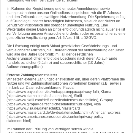
Kündigung vor dem Vertragsende zu sichern.
Im Rahmen der Registrierung und erneuter Anmeldungen sowie
Inanspruchnahme unserer Onlinedienste, speichern wir die IP-Adresse
und den Zeitpunkt der jeweiligen Nutzerhandlung. Die Speicherung erfolgt
auf Grundlage unserer berechtigten Interessen, als auch der Nutzer an
Schutz vor Missbrauch und sonstiger unbefugter Nutzung. Eine
Weitergabe dieser Daten an Dritte erfolgt grundsätzlich nicht, außer sie ist
zur Verfolgung unserer Ansprüche erforderlich oder es besteht hierzu eine
gesetzliche Verpflichtung gem. Art. 6 Abs. 1 lit. c DSGVO.
Die Löschung erfolgt nach Ablauf gesetzlicher Gewährleistungs- und
vergleichbarer Pflichten, die Erforderlichkeit der Aufbewahrung der Daten
wird alle drei Jahre überprüft; im Fall der gesetzlichen
Archivierungspflichten erfolgt die Löschung nach deren Ablauf (Ende
handelsrechtlicher (6 Jahre) und steuerrechtlicher (10 Jahre)
Aufbewahrungspflicht).
Externe Zahlungsdienstleister
Wir setzen externe Zahlungsdienstleistern ein, über deren Plattformen die
Nutzer und wir Zahlungstransaktionen vornehmen können (z.B., jeweils
mit Link zur Datenschutzerklärung, Paypal
(https://www.paypal.com/de/webapps/mpp/ua/privacy-full), Klarna
(https://www.klarna.com/de/datenschutz/), Skrill
(https://www.skrill.com/de/fusszeile/datenschutzrichtlinie/), Giropay
(https://www.giropay.de/rechtliches/datenschutz-agb/), Visa
(https://www.visa.de/datenschutz), Mastercard
(https://www.mastercard.de/de-de/datenschutz.html), American Express
(https://www.americanexpress.com/de/content/privacy-policy-
statement.html)
Im Rahmen der Erfüllung von Verträgen setzen wir die