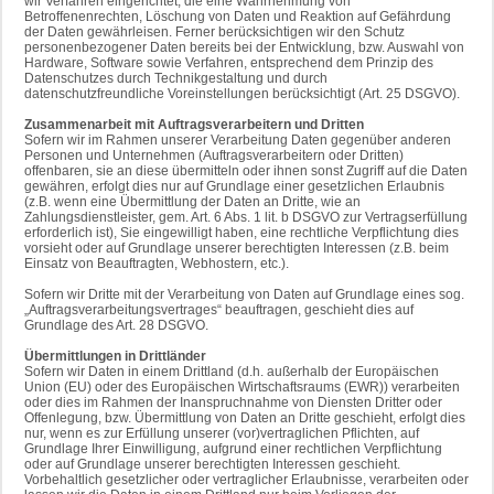
wir Verfahren eingerichtet, die eine Wahrnehmung von
Betroffenenrechten, Löschung von Daten und Reaktion auf Gefährdung
der Daten gewährleisen. Ferner berücksichtigen wir den Schutz
personenbezogener Daten bereits bei der Entwicklung, bzw. Auswahl von
Hardware, Software sowie Verfahren, entsprechend dem Prinzip des
Datenschutzes durch Technikgestaltung und durch
datenschutzfreundliche Voreinstellungen berücksichtigt (Art. 25 DSGVO).
Zusammenarbeit mit Auftragsverarbeitern und Dritten
Sofern wir im Rahmen unserer Verarbeitung Daten gegenüber anderen
Personen und Unternehmen (Auftragsverarbeitern oder Dritten)
offenbaren, sie an diese übermitteln oder ihnen sonst Zugriff auf die Daten
gewähren, erfolgt dies nur auf Grundlage einer gesetzlichen Erlaubnis
(z.B. wenn eine Übermittlung der Daten an Dritte, wie an
Zahlungsdienstleister, gem. Art. 6 Abs. 1 lit. b DSGVO zur Vertragserfüllung
erforderlich ist), Sie eingewilligt haben, eine rechtliche Verpflichtung dies
vorsieht oder auf Grundlage unserer berechtigten Interessen (z.B. beim
Einsatz von Beauftragten, Webhostern, etc.).
Sofern wir Dritte mit der Verarbeitung von Daten auf Grundlage eines sog.
„Auftragsverarbeitungsvertrages“ beauftragen, geschieht dies auf
Grundlage des Art. 28 DSGVO.
Übermittlungen in Drittländer
Sofern wir Daten in einem Drittland (d.h. außerhalb der Europäischen
Union (EU) oder des Europäischen Wirtschaftsraums (EWR)) verarbeiten
oder dies im Rahmen der Inanspruchnahme von Diensten Dritter oder
Offenlegung, bzw. Übermittlung von Daten an Dritte geschieht, erfolgt dies
nur, wenn es zur Erfüllung unserer (vor)vertraglichen Pflichten, auf
Grundlage Ihrer Einwilligung, aufgrund einer rechtlichen Verpflichtung
oder auf Grundlage unserer berechtigten Interessen geschieht.
Vorbehaltlich gesetzlicher oder vertraglicher Erlaubnisse, verarbeiten oder