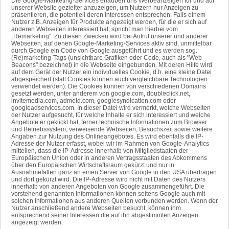
Die Google-Marketing-Services erlauben uns Werbeanzeigen für und auf
unserer Website gezielter anzuzeigen, um Nutzern nur Anzeigen zu
präsentieren, die potentiell deren Interessen entsprechen. Falls einem
Nutzer z.B. Anzeigen für Produkte angezeigt werden, für die er sich auf
anderen Webseiten interessiert hat, spricht man hierbei vom
„Remarketing“. Zu diesen Zwecken wird bei Aufruf unserer und anderer
Webseiten, auf denen Google-Marketing-Services aktiv sind, unmittelbar
durch Google ein Code von Google ausgeführt und es werden sog.
(Re)marketing-Tags (unsichtbare Grafiken oder Code, auch als "Web
Beacons" bezeichnet) in die Webseite eingebunden. Mit deren Hilfe wird
auf dem Gerät der Nutzer ein individuelles Cookie, d.h. eine kleine Datei
abgespeichert (statt Cookies können auch vergleichbare Technologien
verwendet werden). Die Cookies können von verschiedenen Domains
gesetzt werden, unter anderem von google.com, doubleclick.net,
invitemedia.com, admeld.com, googlesyndication.com oder
googleadservices.com. In dieser Datei wird vermerkt, welche Webseiten
der Nutzer aufgesucht, für welche Inhalte er sich interessiert und welche
Angebote er geklickt hat, ferner technische Informationen zum Browser
und Betriebssystem, verweisende Webseiten, Besuchszeit sowie weitere
Angaben zur Nutzung des Onlineangebotes. Es wird ebenfalls die IP-
Adresse der Nutzer erfasst, wobei wir im Rahmen von Google-Analytics
mitteilen, dass die IP-Adresse innerhalb von Mitgliedstaaten der
Europäischen Union oder in anderen Vertragsstaaten des Abkommens
über den Europäischen Wirtschaftsraum gekürzt und nur in
Ausnahmefällen ganz an einen Server von Google in den USA übertragen
und dort gekürzt wird. Die IP-Adresse wird nicht mit Daten des Nutzers
innerhalb von anderen Angeboten von Google zusammengeführt. Die
vorstehend genannten Informationen können seitens Google auch mit
solchen Informationen aus anderen Quellen verbunden werden. Wenn der
Nutzer anschließend andere Webseiten besucht, können ihm
entsprechend seiner Interessen die auf ihn abgestimmten Anzeigen
angezeigt werden.