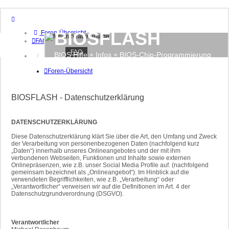
BIOSFLASH
Foren-Übersicht
FAQ
FAQ
BIOS Hilfe + Infos + BIOS-Chip-Programmierung
Anmelden
Registrieren
Foren-Übersicht
BIOSFLASH - Datenschutzerklärung
DATENSCHUTZERKLÄRUNG
Diese Datenschutzerklärung klärt Sie über die Art, den Umfang und Zweck
der Verarbeitung von personenbezogenen Daten (nachfolgend kurz
„Daten“) innerhalb unseres Onlineangebotes und der mit ihm
verbundenen Webseiten, Funktionen und Inhalte sowie externen
Onlinepräsenzen, wie z.B. unser Social Media Profile auf. (nachfolgend
gemeinsam bezeichnet als „Onlineangebot“). Im Hinblick auf die
verwendeten Begrifflichkeiten, wie z.B. „Verarbeitung“ oder
„Verantwortlicher“ verweisen wir auf die Definitionen im Art. 4 der
Datenschutzgrundverordnung (DSGVO).
Verantwortlicher