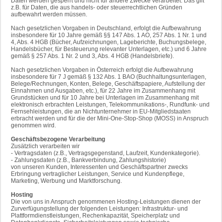
Daten werden gesperrt und nicht für andere Zwecke verarbeitet. Das gilt
z.B. für Daten, die aus handels- oder steuerrechtlichen Gründen
aufbewahrt werden müssen.
Nach gesetzlichen Vorgaben in Deutschland, erfolgt die Aufbewahrung
insbesondere für 10 Jahre gemäß §§ 147 Abs. 1 AO, 257 Abs. 1 Nr. 1 und
4, Abs. 4 HGB (Bücher, Aufzeichnungen, Lageberichte, Buchungsbelege,
Handelsbücher, für Besteuerung relevanter Unterlagen, etc.) und 6 Jahre
gemäß § 257 Abs. 1 Nr. 2 und 3, Abs. 4 HGB (Handelsbriefe).
Nach gesetzlichen Vorgaben in Österreich erfolgt die Aufbewahrung
insbesondere für 7 J gemäß § 132 Abs. 1 BAO (Buchhaltungsunterlagen,
Belege/Rechnungen, Konten, Belege, Geschäftspapiere, Aufstellung der
Einnahmen und Ausgaben, etc.), für 22 Jahre im Zusammenhang mit
Grundstücken und für 10 Jahre bei Unterlagen im Zusammenhang mit
elektronisch erbrachten Leistungen, Telekommunikations-, Rundfunk- und
Fernsehleistungen, die an Nichtunternehmer in EU-Mitgliedstaaten
erbracht werden und für die der Mini-One-Stop-Shop (MOSS) in Anspruch
genommen wird.
Geschäftsbezogene Verarbeitung
Zusätzlich verarbeiten wir
- Vertragsdaten (z.B., Vertragsgegenstand, Laufzeit, Kundenkategorie).
- Zahlungsdaten (z.B., Bankverbindung, Zahlungshistorie)
von unseren Kunden, Interessenten und Geschäftspartner zwecks
Erbringung vertraglicher Leistungen, Service und Kundenpflege,
Marketing, Werbung und Marktforschung.
Hosting
Die von uns in Anspruch genommenen Hosting-Leistungen dienen der
Zurverfügungstellung der folgenden Leistungen: Infrastruktur- und
Plattformdienstleistungen, Rechenkapazität, Speicherplatz und