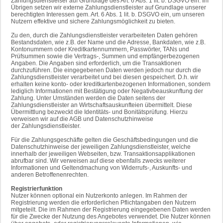
Zahlungsdienstleiser auf Grundlage des Art. 6 Abs. 1 lit. b. DSGVO ein. Im
Übrigen setzen wir externe Zahlungsdienstleister auf Grundlage unserer
berechtigten Interessen gem. Art. 6 Abs. 1 lit. b. DSGVO ein, um unseren
Nutzern effektive und sichere Zahlungsmöglichkeit zu bieten.
Zu den, durch die Zahlungsdienstleister verarbeiteten Daten gehören
Bestandsdaten, wie z.B. der Name und die Adresse, Bankdaten, wie z.B.
Kontonummern oder Kreditkartennummern, Passwörter, TANs und
Prüfsummen sowie die Vertrags-, Summen und empfängerbezogenen
Angaben. Die Angaben sind erforderlich, um die Transaktionen
durchzuführen. Die eingegebenen Daten werden jedoch nur durch die
Zahlungsdienstleister verarbeitet und bei diesen gespeichert. D.h. wir
erhalten keine konto- oder kreditkartenbezogenen Informationen, sondern
lediglich Informationen mit Bestätigung oder Negativbeauskunftung der
Zahlung. Unter Umständen werden die Daten seitens der
Zahlungsdienstleister an Wirtschaftsauskunfteien übermittelt. Diese
Übermittlung bezweckt die Identitäts- und Bonitätsprüfung. Hierzu
verweisen wir auf die AGB und Datenschutzhinweise
der Zahlungsdienstleister.
Für die Zahlungsgeschäfte gelten die Geschäftsbedingungen und die
Datenschutzhinweise der jeweiligen Zahlungsdienstleister, welche
innerhalb der jeweiligen Webseiten, bzw. Transaktionsapplikationen
abrufbar sind. Wir verweisen auf diese ebenfalls zwecks weiterer
Informationen und Geltendmachung von Widerrufs-, Auskunfts- und
anderen Betroffenenrechten.
Registrierfunktion
Nutzer können optional ein Nutzerkonto anlegen. Im Rahmen der
Registrierung werden die erforderlichen Pflichtangaben den Nutzern
mitgeteilt. Die im Rahmen der Registrierung eingegebenen Daten werden
für die Zwecke der Nutzung des Angebotes verwendet. Die Nutzer können