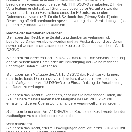
lassen wir die Daten in einem Drittland nur beim Vorliegen der
besonderen Voraussetzungen der Art. 44 ff. DSGVO verarbeiten. D.h. die
Verarbeitung erfolgt z.B. auf Grundlage besonderer Garantien, wie der
offiziell anerkannten Feststellung eines der EU entsprechenden
Datenschutzniveaus (z.B. für die USA durch das „Privacy Shield“) oder
Beachtung offiziell anerkannter spezieller vertraglicher Verpflichtungen (so
genannte „Standardvertragsklauseln“).
Rechte der betroffenen Personen
Sie haben das Recht, eine Bestätigung darüber zu verlangen, ob
betreffende Daten verarbeitet werden und auf Auskunft über diese Daten
sowie auf weitere Informationen und Kopie der Daten entsprechend Art. 15
DSGVO.
Sie haben entsprechend. Art. 16 DSGVO das Recht, die Vervollständigung
der Sie betreffenden Daten oder die Berichtigung der Sie betreffenden
unrichtigen Daten zu verlangen.
Sie haben nach Maßgabe des Art. 17 DSGVO das Recht zu verlangen,
dass betreffende Daten unverzüglich gelöscht werden, bzw. alternativ
nach Maßgabe des Art. 18 DSGVO eine Einschränkung der Verarbeitung
der Daten zu verlangen.
Sie haben das Recht zu verlangen, dass die Sie betreffenden Daten, die
Sie uns bereitgestellt haben nach Maßgabe des Art. 20 DSGVO zu
erhalten und deren Übermittlung an andere Verantwortliche zu fordern.
Sie haben ferner gem. Art. 77 DSGVO das Recht, eine Beschwerde bei der
zuständigen Aufsichtsbehörde einzureichen.
Widerrufsrecht
Sie haben das Recht, erteilte Einwilligungen gem. Art. 7 Abs. 3 DSGVO mit