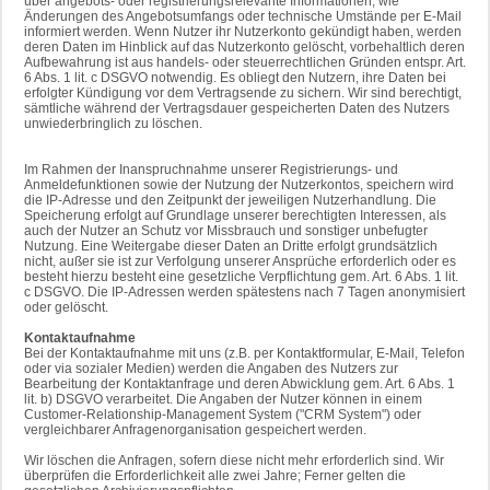
über angebots- oder registrierungsrelevante Informationen, wie
Änderungen des Angebotsumfangs oder technische Umstände per E-Mail
informiert werden. Wenn Nutzer ihr Nutzerkonto gekündigt haben, werden
deren Daten im Hinblick auf das Nutzerkonto gelöscht, vorbehaltlich deren
Aufbewahrung ist aus handels- oder steuerrechtlichen Gründen entspr. Art.
6 Abs. 1 lit. c DSGVO notwendig. Es obliegt den Nutzern, ihre Daten bei
erfolgter Kündigung vor dem Vertragsende zu sichern. Wir sind berechtigt,
sämtliche während der Vertragsdauer gespeicherten Daten des Nutzers
unwiederbringlich zu löschen.
Im Rahmen der Inanspruchnahme unserer Registrierungs- und
Anmeldefunktionen sowie der Nutzung der Nutzerkontos, speichern wird
die IP-Adresse und den Zeitpunkt der jeweiligen Nutzerhandlung. Die
Speicherung erfolgt auf Grundlage unserer berechtigten Interessen, als
auch der Nutzer an Schutz vor Missbrauch und sonstiger unbefugter
Nutzung. Eine Weitergabe dieser Daten an Dritte erfolgt grundsätzlich
nicht, außer sie ist zur Verfolgung unserer Ansprüche erforderlich oder es
besteht hierzu besteht eine gesetzliche Verpflichtung gem. Art. 6 Abs. 1 lit.
c DSGVO. Die IP-Adressen werden spätestens nach 7 Tagen anonymisiert
oder gelöscht.
Kontaktaufnahme
Bei der Kontaktaufnahme mit uns (z.B. per Kontaktformular, E-Mail, Telefon
oder via sozialer Medien) werden die Angaben des Nutzers zur
Bearbeitung der Kontaktanfrage und deren Abwicklung gem. Art. 6 Abs. 1
lit. b) DSGVO verarbeitet. Die Angaben der Nutzer können in einem
Customer-Relationship-Management System ("CRM System") oder
vergleichbarer Anfragenorganisation gespeichert werden.
Wir löschen die Anfragen, sofern diese nicht mehr erforderlich sind. Wir
überprüfen die Erforderlichkeit alle zwei Jahre; Ferner gelten die