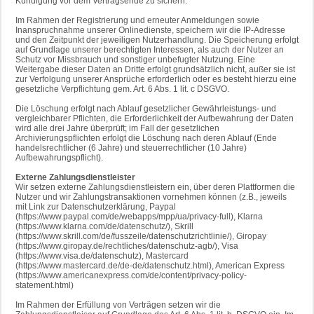
Kündigung vor dem Vertragsende zu sichern.
Im Rahmen der Registrierung und erneuter Anmeldungen sowie
Inanspruchnahme unserer Onlinedienste, speichern wir die IP-Adresse
und den Zeitpunkt der jeweiligen Nutzerhandlung. Die Speicherung erfolgt
auf Grundlage unserer berechtigten Interessen, als auch der Nutzer an
Schutz vor Missbrauch und sonstiger unbefugter Nutzung. Eine
Weitergabe dieser Daten an Dritte erfolgt grundsätzlich nicht, außer sie ist
zur Verfolgung unserer Ansprüche erforderlich oder es besteht hierzu eine
gesetzliche Verpflichtung gem. Art. 6 Abs. 1 lit. c DSGVO.
Die Löschung erfolgt nach Ablauf gesetzlicher Gewährleistungs- und
vergleichbarer Pflichten, die Erforderlichkeit der Aufbewahrung der Daten
wird alle drei Jahre überprüft; im Fall der gesetzlichen
Archivierungspflichten erfolgt die Löschung nach deren Ablauf (Ende
handelsrechtlicher (6 Jahre) und steuerrechtlicher (10 Jahre)
Aufbewahrungspflicht).
Externe Zahlungsdienstleister
Wir setzen externe Zahlungsdienstleistern ein, über deren Plattformen die
Nutzer und wir Zahlungstransaktionen vornehmen können (z.B., jeweils
mit Link zur Datenschutzerklärung, Paypal
(https://www.paypal.com/de/webapps/mpp/ua/privacy-full), Klarna
(https://www.klarna.com/de/datenschutz/), Skrill
(https://www.skrill.com/de/fusszeile/datenschutzrichtlinie/), Giropay
(https://www.giropay.de/rechtliches/datenschutz-agb/), Visa
(https://www.visa.de/datenschutz), Mastercard
(https://www.mastercard.de/de-de/datenschutz.html), American Express
(https://www.americanexpress.com/de/content/privacy-policy-
statement.html)
Im Rahmen der Erfüllung von Verträgen setzen wir die