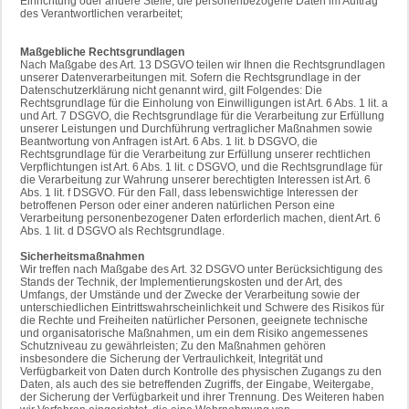
Einrichtung oder andere Stelle, die personenbezogene Daten im Auftrag
des Verantwortlichen verarbeitet;
Maßgebliche Rechtsgrundlagen
Nach Maßgabe des Art. 13 DSGVO teilen wir Ihnen die Rechtsgrundlagen
unserer Datenverarbeitungen mit. Sofern die Rechtsgrundlage in der
Datenschutzerklärung nicht genannt wird, gilt Folgendes: Die
Rechtsgrundlage für die Einholung von Einwilligungen ist Art. 6 Abs. 1 lit. a
und Art. 7 DSGVO, die Rechtsgrundlage für die Verarbeitung zur Erfüllung
unserer Leistungen und Durchführung vertraglicher Maßnahmen sowie
Beantwortung von Anfragen ist Art. 6 Abs. 1 lit. b DSGVO, die
Rechtsgrundlage für die Verarbeitung zur Erfüllung unserer rechtlichen
Verpflichtungen ist Art. 6 Abs. 1 lit. c DSGVO, und die Rechtsgrundlage für
die Verarbeitung zur Wahrung unserer berechtigten Interessen ist Art. 6
Abs. 1 lit. f DSGVO. Für den Fall, dass lebenswichtige Interessen der
betroffenen Person oder einer anderen natürlichen Person eine
Verarbeitung personenbezogener Daten erforderlich machen, dient Art. 6
Abs. 1 lit. d DSGVO als Rechtsgrundlage.
Sicherheitsmaßnahmen
Wir treffen nach Maßgabe des Art. 32 DSGVO unter Berücksichtigung des
Stands der Technik, der Implementierungskosten und der Art, des
Umfangs, der Umstände und der Zwecke der Verarbeitung sowie der
unterschiedlichen Eintrittswahrscheinlichkeit und Schwere des Risikos für
die Rechte und Freiheiten natürlicher Personen, geeignete technische
und organisatorische Maßnahmen, um ein dem Risiko angemessenes
Schutzniveau zu gewährleisten; Zu den Maßnahmen gehören
insbesondere die Sicherung der Vertraulichkeit, Integrität und
Verfügbarkeit von Daten durch Kontrolle des physischen Zugangs zu den
Daten, als auch des sie betreffenden Zugriffs, der Eingabe, Weitergabe,
der Sicherung der Verfügbarkeit und ihrer Trennung. Des Weiteren haben