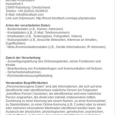
Michael Rosenbaum
Hasselholt 4
23909 Ratzeburg / Deutschland
Telefon: +49 (0)4541 6039615
E-Mail: info@biosflash.com
Link zum Impressum: http://forum.biosflash.com/app.php/aboutus
Arten der verarbeiteten Daten:
- Bestandsdaten (z.B., Namen, Adressen).
- Kontaktdaten (z.B., E-Mail, Telefonnummern).
- Inhaltsdaten (z.B., Texteingaben, Fotografien, Videos).
- Nutzungsdaten (z.B., besuchte Webseiten, Interesse an Inhalten,
Zugriffszeiten).
- Meta-/Kommunikationsdaten (z.B., Geräte-Informationen, IP-Adressen).
Zweck der Verarbeitung
- Zurverfügungstellung des Onlineangebotes, seiner Funktionen und
Inhalte.
- Beantwortung von Kontaktanfragen und Kommunikation mit Nutzern.
- Sicherheitsmaßnahmen.
- Reichweitenmessung/Marketing
Verwendete Begrifflichkeiten
„Personenbezogene Daten“ sind alle Informationen, die sich auf eine
identifizierte oder identifizierbare natürliche Person (im Folgenden
„betroffene Person“) beziehen; als identifizierbar wird eine natürliche
Person angesehen, die direkt oder indirekt, insbesondere mittels
Zuordnung zu einer Kennung wie einem Namen, zu einer Kennnummer,
zu Standortdaten, zu einer Online-Kennung (z.B. Cookie) oder zu einem
oder mehreren besonderen Merkmalen identifiziert werden kann, die
Ausdruck der physischen, physiologischen, genetischen, psychischen,