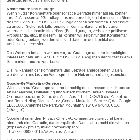
gesetzlichen Archivierungspflichten.
Kommentare und Beiträge
Wenn Nutzer Kommentare oder sonstige Beiträge hinterlassen, können
ihre IP-Adressen auf Grundlage unserer berechtigten Interessen im Sinne
des Art. 6 Abs. 1 lit. f. DSGVO für 7 Tage gespeichert werden. Das erfolgt
zu unserer Sicherheit, falls jemand in Kommentaren und Beiträgen
widerrechtliche Inhalte hinterlässt (Beleidigungen, verbotene politische
Propaganda, etc.). In diesem Fall können wir selbst für den Kommentar
oder Beitrag belangt werden und sind daher an der Identität des
Verfassers interessiert.
Des Weiteren behalten wir uns vor, auf Grundlage unserer berechtigten
Interessen gem. Art. 6 Abs. 1 lit. f. DSGVO, die Angaben der Nutzer zwecks
Spamerkennung zu verarbeiten.
Die im Rahmen der Kommentare und Beiträge angegebenen Daten,
werden von uns bis zum Widerspruch der Nutzer dauerhaft gespeichert.
Google-Re/Marketing-Services
Wir nutzen auf Grundlage unserer berechtigten Interessen (d.h. Interesse
an der Analyse, Optimierung und wirtschaftlichem Betrieb unseres
Onlineangebotes im Sinne des Art. 6 Abs. 1 lit. f. DSGVO) die Marketing-
und Remarketing-Dienste (kurz „Google-Marketing-Services”) der Google
LLC, 1600 Amphitheatre Parkway, Mountain View, CA 94043, USA,
(„Google“).
Google ist unter dem Privacy-Shield-Abkommen zertifiziert und bietet
hierdurch eine Garantie, das europäische Datenschutzrecht einzuhalten
(https://www.privacyshield.gov/participant?
id=a2zt000000001L5AAI&status=Active).