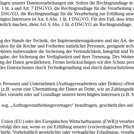
en unserer Datenverarbeitungen mit. Sofern die Rechtsgrundlage in d
. 1 lit. a und Art. 7 DSGVO, die Rechtsgrundlage für die Verarbeitung
DSGVO, die Rechtsgrundlage für die Verarbeitung zur Erfüllung unsere
gten Interessen ist Art. 6 Abs. 1 lit. f DSGVO. Für den Fall, dass leb
erlich machen, dient Art. 6 Abs. 1 lit. d DSGVO als Rechtsgrundlage.
 des Stands der Technik, der Implementierungskosten und der Art, d
isikos für die Rechte und Freiheiten natürlicher Personen, geeignete 
en insbesondere die Sicherung der Vertraulichkeit, Integrität und V
tergabe, der Sicherung der Verfügbarkeit und ihrer Trennung. Des Weit
g der Daten gewährleisen. Ferner berücksichtigen wir den Schutz per
des Datenschutzes durch Technikgestaltung und durch datenschutzfreu
ersonen und Unternehmen (Auftragsverarbeitern oder Dritten) offenbar
s (z.B. wenn eine Übermittlung der Daten an Dritte, wie an Zahlungsdie
g dies vorsieht oder auf Grundlage unserer berechtigten Interessen (z.B.
s sog. „Auftragsverarbeitungsvertrages“ beauftragen, geschieht dies 
en Union (EU) oder des Europäischen Wirtschaftsraums (EWR)) verarbe
folgt dies nur, wenn es zur Erfüllung unserer (vor)vertraglichen Pflich
hieht. Vorbehaltlich gesetzlicher oder vertraglicher Erlaubnisse, verarb