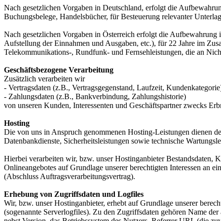
Nach gesetzlichen Vorgaben in Deutschland, erfolgt die Aufbewahru
Buchungsbelege, Handelsbücher, für Besteuerung relevanter Unterlag
Nach gesetzlichen Vorgaben in Österreich erfolgt die Aufbewahrung
Aufstellung der Einnahmen und Ausgaben, etc.), für 22 Jahre im Zu
Telekommunikations-, Rundfunk- und Fernsehleistungen, die an Nic
Geschäftsbezogene Verarbeitung
Zusätzlich verarbeiten wir
- Vertragsdaten (z.B., Vertragsgegenstand, Laufzeit, Kundenkategorie
- Zahlungsdaten (z.B., Bankverbindung, Zahlungshistorie)
von unseren Kunden, Interessenten und Geschäftspartner zwecks Erb
Hosting
Die von uns in Anspruch genommenen Hosting-Leistungen dienen der Z
Datenbankdienste, Sicherheitsleistungen sowie technische Wartungsle
Hierbei verarbeiten wir, bzw. unser Hostinganbieter Bestandsdaten,
Onlineangebotes auf Grundlage unserer berechtigten Interessen an e
(Abschluss Auftragsverarbeitungsvertrag).
Erhebung von Zugriffsdaten und Logfiles
Wir, bzw. unser Hostinganbieter, erhebt auf Grundlage unserer berecht
(sogenannte Serverlogfiles). Zu den Zugriffsdaten gehören Name de
nebst Version, das Betriebssystem des Nutzers, Referrer URL (die zuv