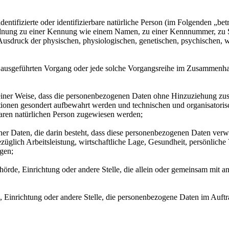
entifizierte oder identifizierbare natürliche Person (im Folgenden „betr
uordnung zu einer Kennung wie einem Namen, zu einer Kennnummer, zu 
druck der physischen, physiologischen, genetischen, psychischen, wirts
ren ausgeführten Vorgang oder jede solche Vorgangsreihe im Zusammenh
ner Weise, dass die personenbezogenen Daten ohne Hinzuziehung zusätz
tionen gesondert aufbewahrt werden und technischen und organisatoris
rbaren natürlichen Person zugewiesen werden;
ener Daten, die darin besteht, dass diese personenbezogenen Daten ver
glich Arbeitsleistung, wirtschaftliche Lage, Gesundheit, persönliche Vo
agen;
Behörde, Einrichtung oder andere Stelle, die allein oder gemeinsam mit
e, Einrichtung oder andere Stelle, die personenbezogene Daten im Auftr