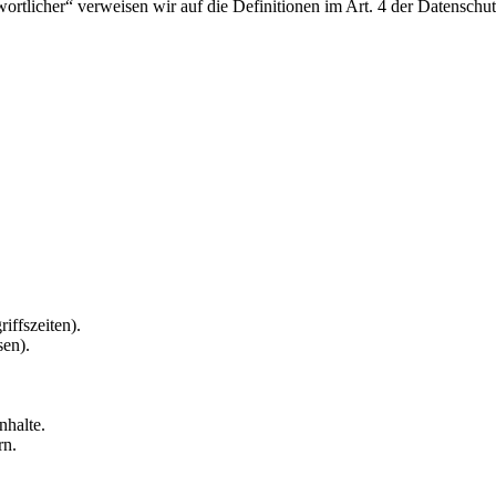
twortlicher“ verweisen wir auf die Definitionen im Art. 4 der Datens
iffszeiten).
sen).
nhalte.
rn.