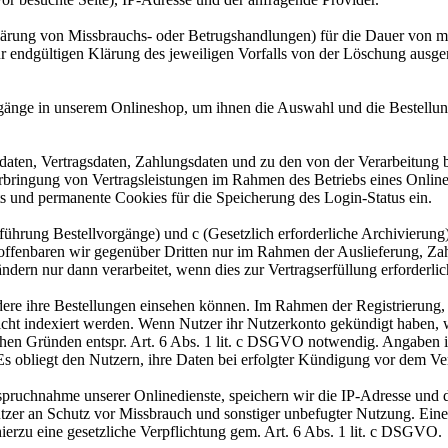
lärung von Missbrauchs- oder Betrugshandlungen) für die Dauer von m
ur endgültigen Klärung des jeweiligen Vorfalls von der Löschung aus
gänge in unserem Onlineshop, um ihnen die Auswahl und die Bestellu
aten, Vertragsdaten, Zahlungsdaten und zu den von der Verarbeitung 
Erbringung von Vertragsleistungen im Rahmen des Betriebs eines Onlin
s und permanente Cookies für die Speicherung des Login-Status ein.
rchführung Bestellvorgänge) und c (Gesetzlich erforderliche Archivier
 offenbaren wir gegenüber Dritten nur im Rahmen der Auslieferung, Za
dern nur dann verarbeitet, wenn dies zur Vertragserfüllung erforderli
ere ihre Bestellungen einsehen können. Im Rahmen der Registrierung, w
cht indexiert werden. Wenn Nutzer ihr Nutzerkonto gekündigt haben, 
lichen Gründen entspr. Art. 6 Abs. 1 lit. c DSGVO notwendig. Angaben
 Es obliegt den Nutzern, ihre Daten bei erfolgter Kündigung vor dem Ve
ruchnahme unserer Onlinedienste, speichern wir die IP-Adresse und d
utzer an Schutz vor Missbrauch und sonstiger unbefugter Nutzung. Eine 
 hierzu eine gesetzliche Verpflichtung gem. Art. 6 Abs. 1 lit. c DSGVO.