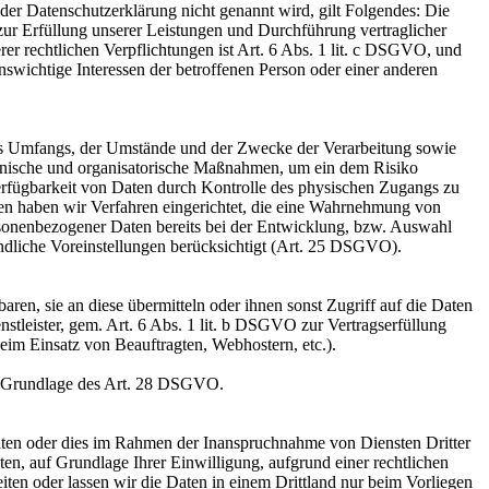
er Datenschutzerklärung nicht genannt wird, gilt Folgendes: Die
 zur Erfüllung unserer Leistungen und Durchführung vertraglicher
r rechtlichen Verpflichtungen ist Art. 6 Abs. 1 lit. c DSGVO, und
enswichtige Interessen der betroffenen Person oder einer anderen
es Umfangs, der Umstände und der Zwecke der Verarbeitung sowie
technische und organisatorische Maßnahmen, um ein dem Risiko
erfügbarkeit von Daten durch Kontrolle des physischen Zugangs zu
eren haben wir Verfahren eingerichtet, die eine Wahrnehmung von
sonenbezogener Daten bereits bei der Entwicklung, bzw. Auswahl
ndliche Voreinstellungen berücksichtigt (Art. 25 DSGVO).
en, sie an diese übermitteln oder ihnen sonst Zugriff auf die Daten
nstleister, gem. Art. 6 Abs. 1 lit. b DSGVO zur Vertragserfüllung
 beim Einsatz von Beauftragten, Webhostern, etc.).
auf Grundlage des Art. 28 DSGVO.
iten oder dies im Rahmen der Inanspruchnahme von Diensten Dritter
ten, auf Grundlage Ihrer Einwilligung, aufgrund einer rechtlichen
eiten oder lassen wir die Daten in einem Drittland nur beim Vorliegen