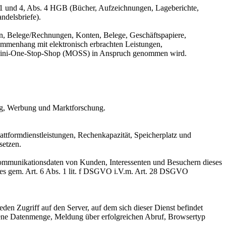
 1 und 4, Abs. 4 HGB (Bücher, Aufzeichnungen, Lageberichte,
ndelsbriefe).
n, Belege/Rechnungen, Konten, Belege, Geschäftspapiere,
mmenhang mit elektronisch erbrachten Leistungen,
er Mini-One-Stop-Shop (MOSS) in Anspruch genommen wird.
ing, Werbung und Marktforschung.
ttformdienstleistungen, Rechenkapazität, Speicherplatz und
setzen.
 Kommunikationsdaten von Kunden, Interessenten und Besuchern dieses
otes gem. Art. 6 Abs. 1 lit. f DSGVO i.V.m. Art. 28 DSGVO
eden Zugriff auf den Server, auf dem sich dieser Dienst befindet
gene Datenmenge, Meldung über erfolgreichen Abruf, Browsertyp