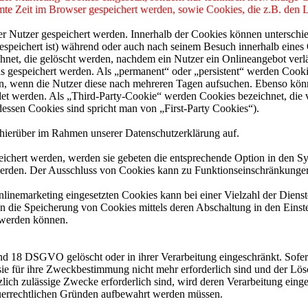
mmte Zeit im Browser gespeichert werden, sowie Cookies, die z.B. den
er Nutzer gespeichert werden. Innerhalb der Cookies können unterschi
peichert ist) während oder auch nach seinem Besuch innerhalb eines 
net, die gelöscht werden, nachdem ein Nutzer ein Onlineangebot verlä
us gespeichert werden. Als „permanent“ oder „persistent“ werden Cook
en, wenn die Nutzer diese nach mehreren Tagen aufsuchen. Ebenso könn
 werden. Als „Third-Party-Cookie“ werden Cookies bezeichnet, die v
dessen Cookies sind spricht man von „First-Party Cookies“).
hierüber im Rahmen unserer Datenschutzerklärung auf.
eichert werden, werden sie gebeten die entsprechende Option in den Sy
erden. Der Ausschluss von Cookies kann zu Funktionseinschränkungen
inemarketing eingesetzten Cookies kann bei einer Vielzahl der Dienste
 die Speicherung von Cookies mittels deren Abschaltung in den Einste
t werden können.
nd 18 DSGVO gelöscht oder in ihrer Verarbeitung eingeschränkt. Sofer
 sie für ihre Zweckbestimmung nicht mehr erforderlich sind und der L
zlich zulässige Zwecke erforderlich sind, wird deren Verarbeitung eing
steuerrechtlichen Gründen aufbewahrt werden müssen.