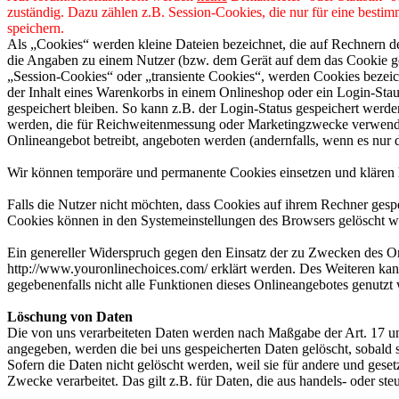
zuständig. Dazu zählen z.B. Session-Cookies, die nur für eine besti
speichern.
Als „Cookies“ werden kleine Dateien bezeichnet, die auf Rechnern d
die Angaben zu einem Nutzer (bzw. dem Gerät auf dem das Cookie ges
„Session-Cookies“ oder „transiente Cookies“, werden Cookies bezeich
der Inhalt eines Warenkorbs in einem Onlineshop oder ein Login-Sta
gespeichert bleiben. So kann z.B. der Login-Status gespeichert werd
werden, die für Reichweitenmessung oder Marketingzwecke verwendet
Onlineangebot betreibt, angeboten werden (andernfalls, wenn es nur 
Wir können temporäre und permanente Cookies einsetzen und klären 
Falls die Nutzer nicht möchten, dass Cookies auf ihrem Rechner gesp
Cookies können in den Systemeinstellungen des Browsers gelöscht w
Ein genereller Widerspruch gegen den Einsatz der zu Zwecken des Onl
http://www.youronlinechoices.com/ erklärt werden. Des Weiteren kann
gegebenenfalls nicht alle Funktionen dieses Onlineangebotes genutz
Löschung von Daten
Die von uns verarbeiteten Daten werden nach Maßgabe der Art. 17 u
angegeben, werden die bei uns gespeicherten Daten gelöscht, sobald
Sofern die Daten nicht gelöscht werden, weil sie für andere und geset
Zwecke verarbeitet. Das gilt z.B. für Daten, die aus handels- oder 