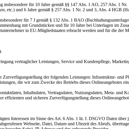
ng insbesondere für 10 Jahre gemäß §§ 147 Abs. 1 AO, 257 Abs. 1 Nr.
en, etc.) und 6 Jahre gemäß § 257 Abs. 1 Nr. 2 und 3, Abs. 4 HGB (Ha
 insbesondere für 7 J gemäß § 132 Abs. 1 BAO (Buchhaltungsunterlage
sammenhang mit Grundstücken und für 10 Jahre bei Unterlagen im Zusa
htunternehmer in EU-Mitgliedstaaten erbracht werden und für die d
).
ringung vertraglicher Leistungen, Service und Kundenpflege, Market
urverfügungstellung der folgenden Leistungen: Infrastruktur- und Pla
istungen, die wir zum Zwecke des Betriebs dieses Onlineangebotes ein
 Kontaktdaten, Inhaltsdaten, Vertragsdaten, Nutzungsdaten, Meta- und
iner effizienten und sicheren Zurverfügungstellung dieses Onlineangeb
igten Interessen im Sinne des Art. 6 Abs. 1 lit. f. DSGVO Daten über j
r abgerufenen Webseite, Datei, Datum und Uhrzeit des Abrufs, übertra
or besuchte Seite), IP-Adresse und der anfragende Provider.