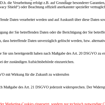
h. die Verarbeitung erfolgt z.B. auf Grundlage besonderer Garantien, 
cy Shield“) oder Beachtung offiziell anerkannter spezieller vertraglic
effende Daten verarbeitet werden und auf Auskunft über diese Daten so
ung der Sie betreffenden Daten oder die Berichtigung der Sie betreff
 dass betreffende Daten unverzüglich gelöscht werden, bzw. alterna
die Sie uns bereitgestellt haben nach Maßgabe des Art. 20 DSGVO zu er
i der zuständigen Aufsichtsbehörde einzureichen.
GVO mit Wirkung für die Zukunft zu widerrufen
nach Maßgabe des Art. 21 DSGVO jederzeit widersprechen. Der Widersp
 oder Marketing-Cookies eingesetzt, sondern nur technisch notwendige C