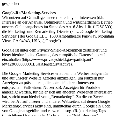
gespeichert.
Google-Re/Marketing-Services
Wir nutzen auf Grundlage unserer berechtigten Interessen (d.h.
Interesse an der Analyse, Optimierung und wirtschaftlichem Betrieb
unseres Onlineangebotes im Sinne des Art. 6 Abs. 1 lit. f. DSGVO)
die Marketing- und Remarketing-Dienste (kurz „Google-Marketing-
Services”) der Google LLC, 1600 Amphitheatre Parkway, Mountain
View, CA 94043, USA, („Google“).
Google ist unter dem Privacy-Shield-Abkommen zertifiziert und
bietet hierdurch eine Garantie, das europäische Datenschutzrecht
einzuhalten (https://www.privacyshield.gov/participant?
id=a2zt000000001L5AAI&status=Active).
Die Google-Marketing-Services erlauben uns Werbeanzeigen für
und auf unserer Website gezielter anzuzeigen, um Nutzern nur
Anzeigen zu präsentieren, die potentiell deren Interessen
entsprechen. Falls einem Nutzer z.B. Anzeigen für Produkte
angezeigt werden, für die er sich auf anderen Webseiten interessiert
hat, spricht man hierbei vom „Remarketing“. Zu diesen Zwecken
wird bei Aufruf unserer und anderer Webseiten, auf denen Google-
Marketing-Services aktiv sind, unmittelbar durch Google ein Code
von Google ausgeführt und es werden sog. (Re)marketing-Tags
(unsichtbare Grafiken oder Code, auch als "Web Beacons"