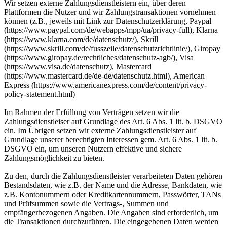
Wir setzen externe Zahlungsdienstleistern ein, über deren
Plattformen die Nutzer und wir Zahlungstransaktionen vornehmen
können (z.B., jeweils mit Link zur Datenschutzerklärung, Paypal
(https://www.paypal.com/de/webapps/mpp/ua/privacy-full), Klarna
(https://www.klarna.com/de/datenschutz/), Skrill
(https://www.skrill.com/de/fusszeile/datenschutzrichtlinie/), Giropay
(https://www.giropay.de/rechtliches/datenschutz-agb/), Visa
(https://www.visa.de/datenschutz), Mastercard
(https://www.mastercard.de/de-de/datenschutz.html), American
Express (https://www.americanexpress.com/de/content/privacy-
policy-statement.html)
Im Rahmen der Erfüllung von Verträgen setzen wir die
Zahlungsdienstleiser auf Grundlage des Art. 6 Abs. 1 lit. b. DSGVO
ein. Im Übrigen setzen wir externe Zahlungsdienstleister auf
Grundlage unserer berechtigten Interessen gem. Art. 6 Abs. 1 lit. b.
DSGVO ein, um unseren Nutzern effektive und sichere
Zahlungsmöglichkeit zu bieten.
Zu den, durch die Zahlungsdienstleister verarbeiteten Daten gehören
Bestandsdaten, wie z.B. der Name und die Adresse, Bankdaten, wie
z.B. Kontonummern oder Kreditkartennummern, Passwörter, TANs
und Prüfsummen sowie die Vertrags-, Summen und
empfängerbezogenen Angaben. Die Angaben sind erforderlich, um
die Transaktionen durchzuführen. Die eingegebenen Daten werden