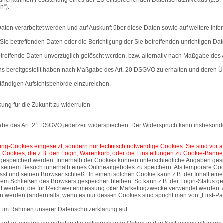
n“).
Daten verarbeitet werden und auf Auskunft über diese Daten sowie auf weitere In
ie betreffenden Daten oder die Berichtigung der Sie betreffenden unrichtigen Dat
reffende Daten unverzüglich gelöscht werden, bzw. alternativ nach Maßgabe des 
uns bereitgestellt haben nach Maßgabe des Art. 20 DSGVO zu erhalten und deren Üb
tändigen Aufsichtsbehörde einzureichen.
kung für die Zukunft zu widerrufen
abe des Art. 21 DSGVO jederzeit widersprechen. Der Widerspruch kann insbesonde
keting-Cookies eingesetzt, sondern nur technisch notwendige Cookies. Sie sind vor 
e Cookies, die z.B. den Login, Warenkorb, oder die Einstellungen zu Cookie-Banne
r gespeichert werden. Innerhalb der Cookies können unterschiedliche Angaben ges
 seinem Besuch innerhalb eines Onlineangebotes zu speichern. Als temporäre Coo
sst und seinen Browser schließt. In einem solchen Cookie kann z.B. der Inhalt ei
 dem Schließen des Browsers gespeichert bleiben. So kann z.B. der Login-Status 
rt werden, die für Reichweitenmessung oder Marketingzwecke verwendet werden. A
n werden (andernfalls, wenn es nur dessen Cookies sind spricht man von „First-Par
r im Rahmen unserer Datenschutzerklärung auf.
werden, werden sie gebeten die entsprechende Option in den Systemeinstellungen