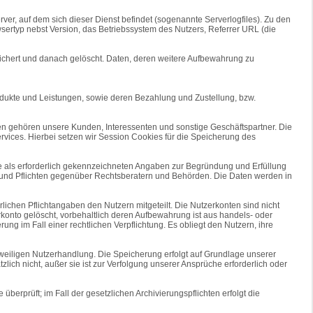
erver, auf dem sich dieser Dienst befindet (sogenannte Serverlogfiles). Zu den
ertyp nebst Version, das Betriebssystem des Nutzers, Referrer URL (die
ichert und danach gelöscht. Daten, deren weitere Aufbewahrung zu
dukte und Leistungen, sowie deren Bezahlung und Zustellung, bzw.
n gehören unsere Kunden, Interessenten und sonstige Geschäftspartner. Die
vices. Hierbei setzen wir Session Cookies für die Speicherung des
 die als erforderlich gekennzeichneten Angaben zur Begründung und Erfüllung
e und Pflichten gegenüber Rechtsberatern und Behörden. Die Daten werden in
ichen Pflichtangaben den Nutzern mitgeteilt. Die Nutzerkonten sind nicht
konto gelöscht, vorbehaltlich deren Aufbewahrung ist aus handels- oder
ng im Fall einer rechtlichen Verpflichtung. Es obliegt den Nutzern, ihre
eiligen Nutzerhandlung. Die Speicherung erfolgt auf Grundlage unserer
lich nicht, außer sie ist zur Verfolgung unserer Ansprüche erforderlich oder
überprüft; im Fall der gesetzlichen Archivierungspflichten erfolgt die