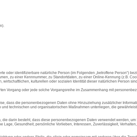
n).
rte oder identifizierbare natürliche Person (im Folgenden „betroffene Person“) bezi
amen, zu einer Kennnummer, zu Standortdaten, zu einer Online-Kennung (z.B. Coo
wirtschaftlichen, kulturellen oder sozialen Identität dieser natürlichen Person sind
eführten Vorgang oder jede solche Vorgangsreihe im Zusammenhang mit personenbez
se, dass die personenbezogenen Daten ohne Hinzuziehung zusätzlicher Informati
n und technischen und organisatorischen Maßnahmen unterliegen, die gewährleiste
en, die darin besteht, dass diese personenbezogenen Daten verwendet werden, um b
he Lage, Gesundheit, persönliche Vorlieben, Interessen, Zuverlässigkeit, Verhalten
 Einrichtung oder andere Stelle, die allein oder gemeinsam mit anderen über die Z