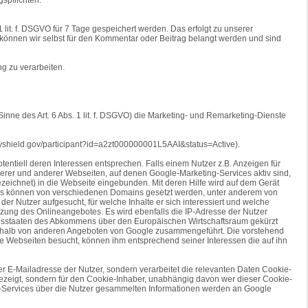
lit. f. DSGVO für 7 Tage gespeichert werden. Das erfolgt zu unserer
ll können wir selbst für den Kommentar oder Beitrag belangt werden und sind
g zu verarbeiten.
inne des Art. 6 Abs. 1 lit. f. DSGVO) die Marketing- und Remarketing-Dienste
acyshield.gov/participant?id=a2zt000000001L5AAI&status=Active).
ntiell deren Interessen entsprechen. Falls einem Nutzer z.B. Anzeigen für
nserer und anderer Webseiten, auf denen Google-Marketing-Services aktiv sind,
eichnet) in die Webseite eingebunden. Mit deren Hilfe wird auf dem Gerät
okies können von verschiedenen Domains gesetzt werden, unter anderem von
r Nutzer aufgesucht, für welche Inhalte er sich interessiert und welche
zung des Onlineangebotes. Es wird ebenfalls die IP-Adresse der Nutzer
tragsstaaten des Abkommens über den Europäischen Wirtschaftsraum gekürzt
nnerhalb von anderen Angeboten von Google zusammengeführt. Die vorstehend
 Webseiten besucht, können ihm entsprechend seiner Interessen die auf ihn
 E-Mailadresse der Nutzer, sondern verarbeitet die relevanten Daten Cookie-
ngezeigt, sondern für den Cookie-Inhaber, unabhängig davon wer dieser Cookie-
ing-Services über die Nutzer gesammelten Informationen werden an Google