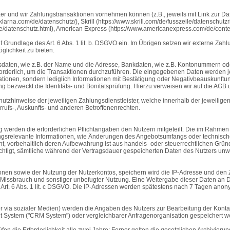
tzer und wir Zahlungstransaktionen vornehmen können (z.B., jeweils mit Link zur D
arna.com/de/datenschutz/), Skrill (https://www.skrill.com/de/fusszeile/datenschutzri
de/datenschutz.html), American Express (https://www.americanexpress.com/de/conten
 Grundlage des Art. 6 Abs. 1 lit. b. DSGVO ein. Im Übrigen setzen wir externe Zahl
glichkeit zu bieten.
ndsdaten, wie z.B. der Name und die Adresse, Bankdaten, wie z.B. Kontonummern 
erlich, um die Transaktionen durchzuführen. Die eingegebenen Daten werden jedo
rmationen, sondern lediglich Informationen mit Bestätigung oder Negativbeauskunf
ung bezweckt die Identitäts- und Bonitätsprüfung. Hierzu verweisen wir auf die AGB
tzhinweise der jeweiligen Zahlungsdienstleister, welche innerhalb der jeweiligen
rufs-, Auskunfts- und anderen Betroffenenrechten.
g werden die erforderlichen Pflichtangaben den Nutzern mitgeteilt. Die im Rahme
ngsrelevante Informationen, wie Änderungen des Angebotsumfangs oder technische
 vorbehaltlich deren Aufbewahrung ist aus handels- oder steuerrechtlichen Gründen
chtigt, sämtliche während der Vertragsdauer gespeicherten Daten des Nutzers unwi
n sowie der Nutzung der Nutzerkontos, speichern wird die IP-Adresse und den Ze
Missbrauch und sonstiger unbefugter Nutzung. Eine Weitergabe dieser Daten an Drit
. Art. 6 Abs. 1 lit. c DSGVO. Die IP-Adressen werden spätestens nach 7 Tagen anony
er via sozialer Medien) werden die Angaben des Nutzers zur Bearbeitung der Kontak
System ("CRM System") oder vergleichbarer Anfragenorganisation gespeichert w
fen die Erforderlichkeit alle zwei Jahre; Ferner gelten die gesetzlichen Archivierun