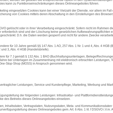
kies kann zu Funktionseinschränkungen dieses Onlineangebotes führen.
ting eingesetzten Cookies kann bei einer Vielzahl der Dienste, vor allem im Fall
cherung von Cookies mittels deren Abschaltung in den Einstellungen des Browsers 
VO gelöscht oder in ihrer Verarbeitung eingeschränkt. Sofern nicht im Rahmen d
 erforderlich sind und der Löschung keine gesetzlichen Aufbewahrungspflichten en
geschränkt. D.h. die Daten werden gesperrt und nicht für andere Zwecke verarbeitet
ondere für 10 Jahre gemäß §§ 147 Abs. 1 AO, 257 Abs. 1 Nr. 1 und 4, Abs. 4 HGB 
2 und 3, Abs. 4 HGB (Handelsbriefe).
ndere für 7 J gemäß § 132 Abs. 1 BAO (Buchhaltungsunterlagen, Belege/Rechnunge
Jahre bei Unterlagen im Zusammenhang mit elektronisch erbrachten Leistungen, 
ni-One-Stop-Shop (MOSS) in Anspruch genommen wird.
ertraglicher Leistungen, Service und Kundenpflege, Marketing, Werbung und Mark
ungstellung der folgenden Leistungen: Infrastruktur- und Plattformdienstleistun
cke des Betriebs dieses Onlineangebotes einsetzen.
daten, Inhaltsdaten, Vertragsdaten, Nutzungsdaten, Meta- und Kommunikationsdate
urverfügungstellung dieses Onlineangebotes gem. Art. 6 Abs. 1 lit. f DSGVO i.V.m.