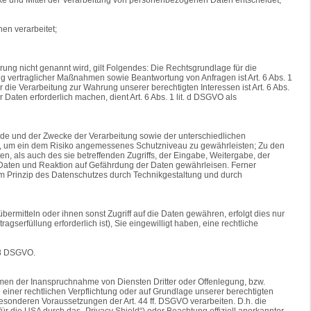
hen verarbeitet;
ng nicht genannt wird, gilt Folgendes: Die Rechtsgrundlage für die
ung vertraglicher Maßnahmen sowie Beantwortung von Anfragen ist Art. 6 Abs. 1
r die Verarbeitung zur Wahrung unserer berechtigten Interessen ist Art. 6 Abs.
Daten erforderlich machen, dient Art. 6 Abs. 1 lit. d DSGVO als
de und der Zwecke der Verarbeitung sowie der unterschiedlichen
en, um ein dem Risiko angemessenes Schutzniveau zu gewährleisten; Zu den
, als auch des sie betreffenden Zugriffs, der Eingabe, Weitergabe, der
 Daten und Reaktion auf Gefährdung der Daten gewährleisen. Ferner
m Prinzip des Datenschutzes durch Technikgestaltung und durch
rmitteln oder ihnen sonst Zugriff auf die Daten gewähren, erfolgt dies nur
agserfüllung erforderlich ist), Sie eingewilligt haben, eine rechtliche
 28 DSGVO.
hmen der Inanspruchnahme von Diensten Dritter oder Offenlegung, bzw.
nd einer rechtlichen Verpflichtung oder auf Grundlage unserer berechtigten
 besonderen Voraussetzungen der Art. 44 ff. DSGVO verarbeiten. D.h. die
ür die USA durch das „Privacy Shield“) oder Beachtung offiziell anerkannter