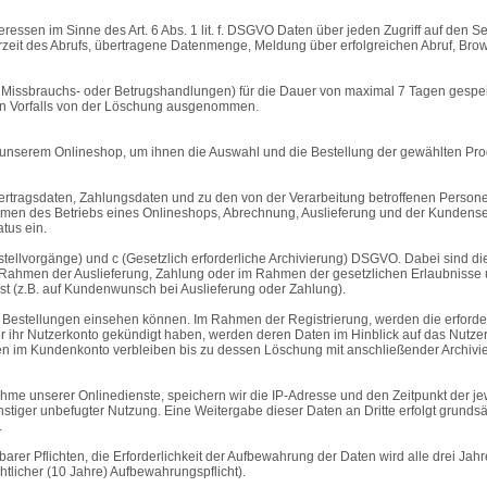
eressen im Sinne des Art. 6 Abs. 1 lit. f. DSGVO Daten über jeden Zugriff auf den S
eit des Abrufs, übertragene Datenmenge, Meldung über erfolgreichen Abruf, Brows
on Missbrauchs- oder Betrugshandlungen) für die Dauer von maximal 7 Tagen gespe
igen Vorfalls von der Löschung ausgenommen.
 unserem Onlineshop, um ihnen die Auswahl und die Bestellung der gewählten Pro
rtragsdaten, Zahlungsdaten und zu den von der Verarbeitung betroffenen Persone
hmen des Betriebs eines Onlineshops, Abrechnung, Auslieferung und der Kundenser
tus ein.
 Bestellvorgänge) und c (Gesetzlich erforderliche Archivierung) DSGVO. Dabei sind
 im Rahmen der Auslieferung, Zahlung oder im Rahmen der gesetzlichen Erlaubniss
 ist (z.B. auf Kundenwunsch bei Auslieferung oder Zahlung).
 Bestellungen einsehen können. Im Rahmen der Registrierung, werden die erforderl
 ihr Nutzerkonto gekündigt haben, werden deren Daten im Hinblick auf das Nutzer
en im Kundenkonto verbleiben bis zu dessen Löschung mit anschließender Archivieru
 unserer Onlinedienste, speichern wir die IP-Adresse und den Zeitpunkt der jew
tiger unbefugter Nutzung. Eine Weitergabe dieser Daten an Dritte erfolgt grundsätz
.
er Pflichten, die Erforderlichkeit der Aufbewahrung der Daten wird alle drei Jahre 
tlicher (10 Jahre) Aufbewahrungspflicht).