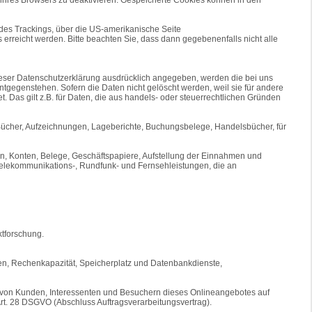
 des Trackings, über die US-amerikanische Seite
erreicht werden. Bitte beachten Sie, dass dann gegebenenfalls nicht alle
ieser Datenschutzerklärung ausdrücklich angegeben, werden die bei uns
tgegenstehen. Sofern die Daten nicht gelöscht werden, weil sie für andere
. Das gilt z.B. für Daten, die aus handels- oder steuerrechtlichen Gründen
(Bücher, Aufzeichnungen, Lageberichte, Buchungsbelege, Handelsbücher, für
n, Konten, Belege, Geschäftspapiere, Aufstellung der Einnahmen und
Telekommunikations-, Rundfunk- und Fernsehleistungen, die an
tforschung.
gen, Rechenkapazität, Speicherplatz und Datenbankdienste,
n von Kunden, Interessenten und Besuchern dieses Onlineangebotes auf
 Art. 28 DSGVO (Abschluss Auftragsverarbeitungsvertrag).