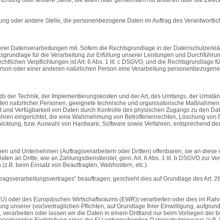
chtung oder andere Stelle, die personenbezogene Daten im Auftrag des Verantwortlic
r Datenverarbeitungen mit. Sofern die Rechtsgrundlage in der Datenschutzerkläru
echtsgrundlage für die Verarbeitung zur Erfüllung unserer Leistungen und Durchführ
chtlichen Verpflichtungen ist Art. 6 Abs. 1 lit. c DSGVO, und die Rechtsgrundlage fü
Person oder einer anderen natürlichen Person eine Verarbeitung personenbezogener 
ds der Technik, der Implementierungskosten und der Art, des Umfangs, der Umstän
iheiten natürlicher Personen, geeignete technische und organisatorische Maßnahm
 und Verfügbarkeit von Daten durch Kontrolle des physischen Zugangs zu den Daten
fahren eingerichtet, die eine Wahrnehmung von Betroffenenrechten, Löschung von
wicklung, bzw. Auswahl von Hardware, Software sowie Verfahren, entsprechend de
und Unternehmen (Auftragsverarbeitern oder Dritten) offenbaren, sie an diese übe
n an Dritte, wie an Zahlungsdienstleister, gem. Art. 6 Abs. 1 lit. b DSGVO zur Vertr
 (z.B. beim Einsatz von Beauftragten, Webhostern, etc.).
uftragsverarbeitungsvertrages“ beauftragen, geschieht dies auf Grundlage des Art.
 (EU) oder des Europäischen Wirtschaftsraums (EWR)) verarbeiten oder dies im Ra
lung unserer (vor)vertraglichen Pflichten, auf Grundlage Ihrer Einwilligung, aufgru
e, verarbeiten oder lassen wir die Daten in einem Drittland nur beim Vorliegen der
ll anerkannten Feststellung eines der EU entsprechenden Datenschutzniveaus (z.B. f