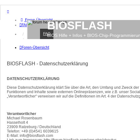
Foren-Übersicht
BIOSFLASH
FAQ
FAQ
Anmelden
BIOS Hilfe + Infos + BIOS-Chip-Programmieru
Registrieren
Foren-Übersicht
BIOSFLASH - Datenschutzerklärung
DATENSCHUTZERKLÄRUNG
Diese Datenschutzerklärung klärt Sie über die Art, den Umfang und Zweck d
Funktionen und Inhalte sowie externen Onlinepräsenzen, wie z.B. unser Social 
„Verantwortlicher“ verweisen wir auf die Definitionen im Art. 4 der Datensch
Verantwortlicher
Michael Rosenbaum
Hasselholt 4
23909 Ratzeburg / Deutschland
Telefon: +49 (0)4541 6039615
E-Mail: info@biosflash.com
Link zum Impressum: http://forum.biosflash.com/app.php/aboutus