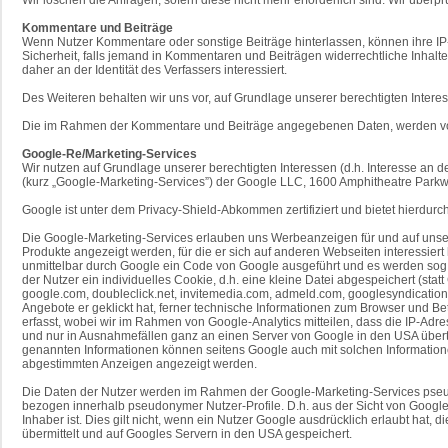
Kommentare und Beiträge
Wenn Nutzer Kommentare oder sonstige Beiträge hinterlassen, können ihre IP-A
Sicherheit, falls jemand in Kommentaren und Beiträgen widerrechtliche Inhalte
daher an der Identität des Verfassers interessiert.
Des Weiteren behalten wir uns vor, auf Grundlage unserer berechtigten Intere
Die im Rahmen der Kommentare und Beiträge angegebenen Daten, werden von 
Google-Re/Marketing-Services
Wir nutzen auf Grundlage unserer berechtigten Interessen (d.h. Interesse an d
(kurz „Google-Marketing-Services”) der Google LLC, 1600 Amphitheatre Parkw
Google ist unter dem Privacy-Shield-Abkommen zertifiziert und bietet hierdur
Die Google-Marketing-Services erlauben uns Werbeanzeigen für und auf unserer
Produkte angezeigt werden, für die er sich auf anderen Webseiten interessier
unmittelbar durch Google ein Code von Google ausgeführt und es werden sog.
der Nutzer ein individuelles Cookie, d.h. eine kleine Datei abgespeichert (
google.com, doubleclick.net, invitemedia.com, admeld.com, googlesyndication.
Angebote er geklickt hat, ferner technische Informationen zum Browser und B
erfasst, wobei wir im Rahmen von Google-Analytics mitteilen, dass die IP-Ad
und nur in Ausnahmefällen ganz an einen Server von Google in den USA übert
genannten Informationen können seitens Google auch mit solchen Informatio
abgestimmten Anzeigen angezeigt werden.
Die Daten der Nutzer werden im Rahmen der Google-Marketing-Services pseudon
bezogen innerhalb pseudonymer Nutzer-Profile. D.h. aus der Sicht von Google 
Inhaber ist. Dies gilt nicht, wenn ein Nutzer Google ausdrücklich erlaubt h
übermittelt und auf Googles Servern in den USA gespeichert.