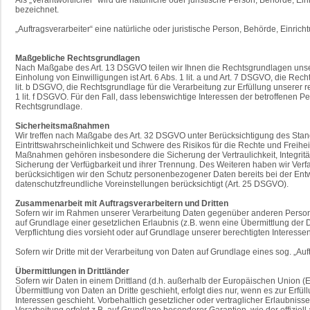
bezeichnet.
„Auftragsverarbeiter“ eine natürliche oder juristische Person, Behörde, Einri
Maßgebliche Rechtsgrundlagen
Nach Maßgabe des Art. 13 DSGVO teilen wir Ihnen die Rechtsgrundlagen unsere
Einholung von Einwilligungen ist Art. 6 Abs. 1 lit. a und Art. 7 DSGVO, die R
lit. b DSGVO, die Rechtsgrundlage für die Verarbeitung zur Erfüllung unserer re
1 lit. f DSGVO. Für den Fall, dass lebenswichtige Interessen der betroffenen 
Rechtsgrundlage.
Sicherheitsmaßnahmen
Wir treffen nach Maßgabe des Art. 32 DSGVO unter Berücksichtigung des Stan
Eintrittswahrscheinlichkeit und Schwere des Risikos für die Rechte und Fre
Maßnahmen gehören insbesondere die Sicherung der Vertraulichkeit, Integrität
Sicherung der Verfügbarkeit und ihrer Trennung. Des Weiteren haben wir Ver
berücksichtigen wir den Schutz personenbezogener Daten bereits bei der Ent
datenschutzfreundliche Voreinstellungen berücksichtigt (Art. 25 DSGVO).
Zusammenarbeit mit Auftragsverarbeitern und Dritten
Sofern wir im Rahmen unserer Verarbeitung Daten gegenüber anderen Personen 
auf Grundlage einer gesetzlichen Erlaubnis (z.B. wenn eine Übermittlung der Date
Verpflichtung dies vorsieht oder auf Grundlage unserer berechtigten Interessen
Sofern wir Dritte mit der Verarbeitung von Daten auf Grundlage eines sog. „A
Übermittlungen in Drittländer
Sofern wir Daten in einem Drittland (d.h. außerhalb der Europäischen Union
Übermittlung von Daten an Dritte geschieht, erfolgt dies nur, wenn es zur Erfül
Interessen geschieht. Vorbehaltlich gesetzlicher oder vertraglicher Erlaubniss
Verarbeitung erfolgt z.B. auf Grundlage besonderer Garantien, wie der offizie