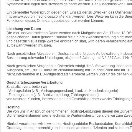
Systemeinstellungen des Browsers gelöscht werden. Der Ausschluss von Coo
Ein genereller Widerspruch gegen den Einsatz der zu Zwecken des Onlinemarke
http://www.youronlinechoices.com/ erklärt werden. Des Weiteren kann die Spei
Funktionen dieses Onlineangebotes genutzt werden können.
Löschung von Daten
Die von uns verarbeiteten Daten werden nach Maßgabe der Art. 17 und 18 DSG
gespeicherten Daten gelöscht, sobald sie für ihre Zweckbestimmung nicht mehr
und gesetzlich zulässige Zwecke erforderlich sind, wird deren Verarbeitung ein
aufbewahrt werden müssen.
Nach gesetzlichen Vorgaben in Deutschland, erfolgt die Aufbewahrung insbes
Besteuerung relevanter Unterlagen, etc.) und 6 Jahre gemäß § 257 Abs. 1 Nr. 
Nach gesetzlichen Vorgaben in Österreich erfolgt die Aufbewahrung insbeso
Ausgaben, etc.), für 22 Jahre im Zusammenhang mit Grundstücken und für 10 
Nichtunternehmer in EU-Mitgliedstaaten erbracht werden und für die der Mi
Geschäftsbezogene Verarbeitung
Zusätzlich verarbeiten wir
- Vertragsdaten (z.B., Vertragsgegenstand, Laufzeit, Kundenkategorie).
- Zahlungsdaten (z.B., Bankverbindung, Zahlungshistorie)
von unseren Kunden, Interessenten und Geschäftspartner zwecks Erbringung v
Hosting
Die von uns in Anspruch genommenen Hosting-Leistungen dienen der Zurverfüg
Sicherheitsleistungen sowie technische Wartungsleistungen, die wir zum Zwe
Hierbei verarbeiten wir, bzw. unser Hostinganbieter Bestandsdaten, Kontakt
Grundlage unserer berechtigten Interessen an einer effizienten und sicheren Z