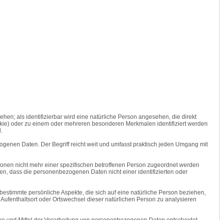
ehen; als identifizierbar wird eine natürliche Person angesehen, die direkt
kie) oder zu einem oder mehreren besonderen Merkmalen identifiziert werden
.
ogenen Daten. Der Begriff reicht weit und umfasst praktisch jeden Umgang mit
onen nicht mehr einer spezifischen betroffenen Person zugeordnet werden
n, dass die personenbezogenen Daten nicht einer identifizierten oder
estimmte persönliche Aspekte, die sich auf eine natürliche Person beziehen,
, Aufenthaltsort oder Ortswechsel dieser natürlichen Person zu analysieren
wecke und Mittel der Verarbeitung von personenbezogenen Daten entscheidet,