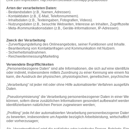
Arten der verarbeiteten Daten:
- Bestandsdaten (z.B., Namen, Adressen).
- Kontaktdaten (z.B., E-Mail, Telefonnummern).
- Inhaltsdaten (z.B., Texteingaben, Fotografien, Videos).
- Nutzungsdaten (z.B., besuchte Webseiten, Interesse an Inhalten, Zugriffszeite
- Meta-/Kommunikationsdaten (z.B., Geräte-Informationen, IP-Adressen).
Zweck der Verarbeitung
- Zurverfügungstellung des Onlineangebotes, seiner Funktionen und Inhalte.
- Beantwortung von Kontaktanfragen und Kommunikation mit Nutzern.
- Sicherheitsmaßnahmen.
- Reichweitenmessung/Marketing
Verwendete Begrifflichkeiten
„Personenbezogene Daten“ sind alle Informationen, die sich auf eine identifizie
oder indirekt, insbesondere mittels Zuordnung zu einer Kennung wie einem N
kann, die Ausdruck der physischen, physiologischen, genetischen, psychischen, 
„Verarbeitung“ ist jeder mit oder ohne Hilfe automatisierter Verfahren ausg
Daten.
„Pseudonymisierung“ die Verarbeitung personenbezogener Daten in einer Wei
können, sofern diese zusätzlichen Informationen gesondert aufbewahrt werde
identifizierbaren natürlichen Person zugewiesen werden;
„Profiling“ jede Art der automatisierten Verarbeitung personenbezogener Dat
zu bewerten, insbesondere um Aspekte bezüglich Arbeitsleistung, wirtschaftlic
oder vorherzusagen;
Als „Verantwortlicher“ wird die natürliche oder juristische Person, Behörde,