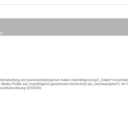
ng
er Verarbeitung von personenbezogenen Daten (nachfolgend kurz „Daten“) innerha
Media Profile auf. (nachfolgend gemeinsam bezeichnet als „Onlineangebot“). Im Hin
utzgrundverordnung (DSGVO).