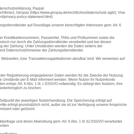
atenschutzerklärung, Paypal
chtlinie/), Giropay (https://www.giropay.de/rechtliches/datenschutz-agb/), Visa
t/privacy-policy-statement.html)
ungsdienstleister auf Grundlage unserer berechtigten Interessen gem. Art. 6
oder Kreditkartennummern, Passwörter, TANs und Prüfsummen sowie die
ch nur durch die Zahlungsdienstleister verarbeitet und bei diesen
tung der Zahlung. Unter Umständen werden die Daten seitens der
 und Datenschutzhinweise der Zahlungsdienstleister.
 Webseiten, bzw. Transaktionsapplikationen abrufbar sind. Wir verweisen auf
n der Registrierung eingegebenen Daten werden für die Zwecke der Nutzung
 Umstände per E-Mail informiert werden. Wenn Nutzer ihr Nutzerkonto
 entspr. Art. 6 Abs. 1 lit. c DSGVO notwendig. Es obliegt den Nutzern, ihre
ederbringlich zu löschen.
itpunkt der jeweiligen Nutzerhandlung. Die Speicherung erfolgt auf
te erfolgt grundsätzlich nicht, außer sie ist zur Verfolgung unserer Ansprüche
misiert oder gelöscht.
tanfrage und deren Abwicklung gem. Art. 6 Abs. 1 lit. b) DSGVO verarbeitet.
erden.
gspflichten.