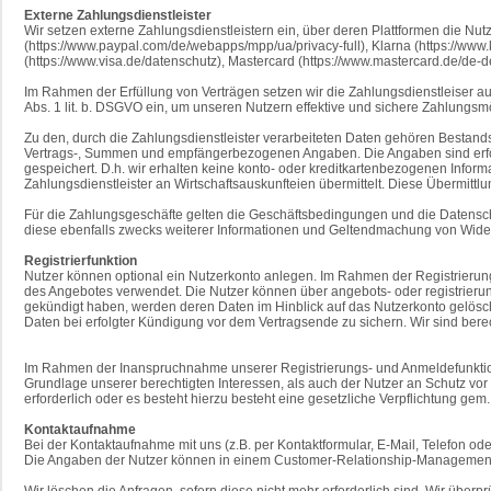
Externe Zahlungsdienstleister
Wir setzen externe Zahlungsdienstleistern ein, über deren Plattformen die Nu
(https://www.paypal.com/de/webapps/mpp/ua/privacy-full), Klarna (https://www.kl
(https://www.visa.de/datenschutz), Mastercard (https://www.mastercard.de/de-
Im Rahmen der Erfüllung von Verträgen setzen wir die Zahlungsdienstleiser auf
Abs. 1 lit. b. DSGVO ein, um unseren Nutzern effektive und sichere Zahlungsmö
Zu den, durch die Zahlungsdienstleister verarbeiteten Daten gehören Besta
Vertrags-, Summen und empfängerbezogenen Angaben. Die Angaben sind erford
gespeichert. D.h. wir erhalten keine konto- oder kreditkartenbezogenen Info
Zahlungsdienstleister an Wirtschaftsauskunfteien übermittelt. Diese Übermittl
Für die Zahlungsgeschäfte gelten die Geschäftsbedingungen und die Datenschu
diese ebenfalls zwecks weiterer Informationen und Geltendmachung von Wider
Registrierfunktion
Nutzer können optional ein Nutzerkonto anlegen. Im Rahmen der Registrierun
des Angebotes verwendet. Die Nutzer können über angebots- oder registrieru
gekündigt haben, werden deren Daten im Hinblick auf das Nutzerkonto gelöscht,
Daten bei erfolgter Kündigung vor dem Vertragsende zu sichern. Wir sind bere
Im Rahmen der Inanspruchnahme unserer Registrierungs- und Anmeldefunktione
Grundlage unserer berechtigten Interessen, als auch der Nutzer an Schutz vor 
erforderlich oder es besteht hierzu besteht eine gesetzliche Verpflichtung gem
Kontaktaufnahme
Bei der Kontaktaufnahme mit uns (z.B. per Kontaktformular, E-Mail, Telefon od
Die Angaben der Nutzer können in einem Customer-Relationship-Management 
Wir löschen die Anfragen, sofern diese nicht mehr erforderlich sind. Wir überprü