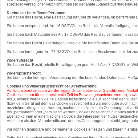
spezieller vertraglicher Verpflichtungen (so genannte „Standardvertragsklausel
Rechte der betroffenen Personen
Sie haben das Recht, eine Bestätigung darüber zu verlangen, ob betreffende 
Sie haben entsprechend. Art. 16 DSGVO das Recht, die Vervollständigung der S
Sie haben nach Maßgabe des Art. 17 DSGVO das Recht zu verlangen, dass bet
Sie haben das Recht zu verlangen, dass die Sie betreffenden Daten, die Sie 
Sie haben ferner gem. Art. 77 DSGVO das Recht, eine Beschwerde bei der zus
Widerrufsrecht
Sie haben das Recht, erteilte Einwilligungen gem. Art. 7 Abs. 3 DSGVO mit Wir
Widerspruchsrecht
Sie können der künftigen Verarbeitung der Sie betreffenden Daten nach Maßg
Cookies und Widerspruchsrecht bei Direktwerbung
Auf forum.biosflash.com werden
keine
Drittanbieter- oder Statistik- oder Mar
Cookies, die nur für eine bestimmte Zeit im Browser gespeichert werden, sowi
Als „Cookies“ werden kleine Dateien bezeichnet, die auf Rechnern der Nutze
(bzw. dem Gerät auf dem das Cookie gespeichert ist) während oder auch nach
bezeichnet, die gelöscht werden, nachdem ein Nutzer ein Onlineangebot verlä
Als „permanent“ oder „persistent“ werden Cookies bezeichnet, die auch nach
Ebenso können in einem solchen Cookie die Interessen der Nutzer gespeiche
Anbietern als dem Verantwortlichen, der das Onlineangebot betreibt, angebote
Wir können temporäre und permanente Cookies einsetzen und klären hierübe
Falls die Nutzer nicht möchten, dass Cookies auf ihrem Rechner gespeichert 