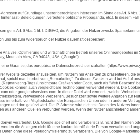
dressen auf Grundlage unserer berechtigten Interessen im Sinne des Art. 6 Abs. 1 
 hinterlässt (Beleidigungen, verbotene politische Propaganda, etc.). In diesem Fa
ssen gem. Art. 6 Abs. 1 lit. f. DSGVO, die Angaben der Nutzer zwecks Spamerkennun
uns bis zum Widerspruch der Nutzer dauerhaft gespeichert.
er Analyse, Optimierung und wirtschaftlichem Betrieb unseres Onlineangebotes im S
ay, Mountain View, CA 94043, USA, („Google“).
ch eine Garantie, das europäische Datenschutzrecht einzuhalten (https://www.priv
 Website gezielter anzuzeigen, um Nutzern nur Anzeigen zu präsentieren, die pote
t hat, spricht man hierbei vom „Remarketing“. Zu diesen Zwecken wird bei Aufruf u
 (Re)marketing-Tags (unsichtbare Grafiken oder Code, auch als "Web Beacons" bez
statt Cookies können auch vergleichbare Technologien verwendet werden). Die Co
com oder googleadservices.com. In dieser Datei wird vermerkt, welche Webseiten de
etriebssystem, verweisende Webseiten, Besuchszeit sowie weitere Angaben zur Nut
resse innerhalb von Mitgliedstaaten der Europäischen Union oder in anderen Ver
ragen und dort gekürzt wird. Die IP-Adresse wird nicht mit Daten des Nutzers i
nen aus anderen Quellen verbunden werden. Wenn der Nutzer anschließend andere
ym verarbeitet. D.h. Google speichert und verarbeitet z.B. nicht den Namen oder
werden die Anzeigen nicht für eine konkret identifizierte Person verwaltet und a
at, die Daten ohne diese Pseudonymisierung zu verarbeiten. Die von Google-Market