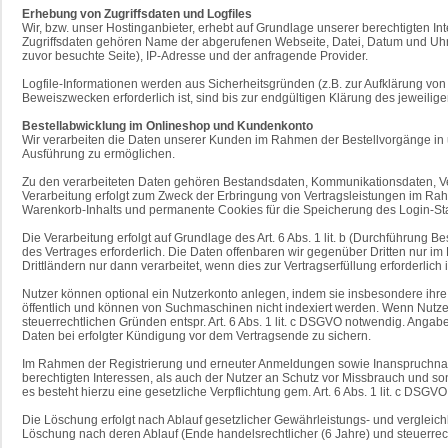
Erhebung von Zugriffsdaten und Logfiles
Wir, bzw. unser Hostinganbieter, erhebt auf Grundlage unserer berechtigten Int
Zugriffsdaten gehören Name der abgerufenen Webseite, Datei, Datum und Uhrz
zuvor besuchte Seite), IP-Adresse und der anfragende Provider.
Logfile-Informationen werden aus Sicherheitsgründen (z.B. zur Aufklärung v
Beweiszwecken erforderlich ist, sind bis zur endgültigen Klärung des jeweil
Bestellabwicklung im Onlineshop und Kundenkonto
Wir verarbeiten die Daten unserer Kunden im Rahmen der Bestellvorgänge in
Ausführung zu ermöglichen.
Zu den verarbeiteten Daten gehören Bestandsdaten, Kommunikationsdaten, Ve
Verarbeitung erfolgt zum Zweck der Erbringung von Vertragsleistungen im Ra
Warenkorb-Inhalts und permanente Cookies für die Speicherung des Login-Sta
Die Verarbeitung erfolgt auf Grundlage des Art. 6 Abs. 1 lit. b (Durchführung
des Vertrages erforderlich. Die Daten offenbaren wir gegenüber Dritten nur
Drittländern nur dann verarbeitet, wenn dies zur Vertragserfüllung erforderlich
Nutzer können optional ein Nutzerkonto anlegen, indem sie insbesondere ihre
öffentlich und können von Suchmaschinen nicht indexiert werden. Wenn Nutzer
steuerrechtlichen Gründen entspr. Art. 6 Abs. 1 lit. c DSGVO notwendig. Angab
Daten bei erfolgter Kündigung vor dem Vertragsende zu sichern.
Im Rahmen der Registrierung und erneuter Anmeldungen sowie Inanspruchnahme
berechtigten Interessen, als auch der Nutzer an Schutz vor Missbrauch und sons
es besteht hierzu eine gesetzliche Verpflichtung gem. Art. 6 Abs. 1 lit. c DSGVO
Die Löschung erfolgt nach Ablauf gesetzlicher Gewährleistungs- und vergleichbar
Löschung nach deren Ablauf (Ende handelsrechtlicher (6 Jahre) und steuerrech