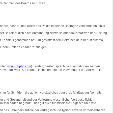
g im Rahmen des Boards zu nutzen.
sondere, dass du das Recht besitzt, die in deinen Beiträgen verwendeten Links
der Betreiber dich nach Abmahnung zeitweise oder dauerhaft von der Nutzung
 zur Kenntnis genommen hat. Du gestattest dem Betreiber, dein Benutzerkonto,
r einem Dritten Schaden zuzufügen.
ited (
www.phpbb.com
) handelt; deutschsprachige Informationen werden
e verwendet wird. Sie können insbesondere die Verwendung der Software für
nur für Schäden, die auf ein vorsätzliches oder grob fahrlässiges Verhalten
er und Gesundheit und der Verletzung wesentlicher Vertragspflichten
nittsschäden begrenzt. Dies gilt auch für mittelbare Folgeschäden wie
n des Betreibers auf die bei Vertragsschluss typischerweise vorhersehbaren