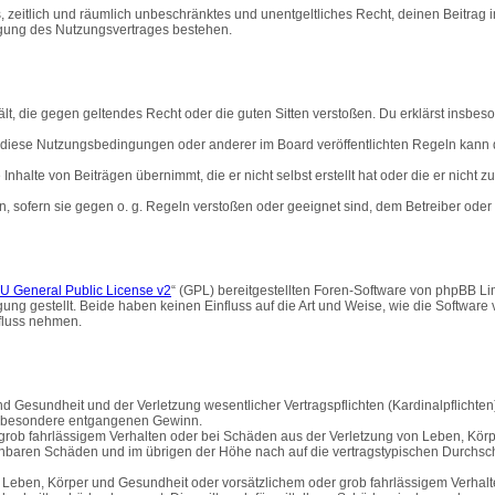
hes, zeitlich und räumlich unbeschränktes und unentgeltliches Recht, deinen Beitra
igung des Nutzungsvertrages bestehen.
thält, die gegen geltendes Recht oder die guten Sitten verstoßen. Du erklärst insbe
 diese Nutzungsbedingungen oder anderer im Board veröffentlichten Regeln kann 
Inhalte von Beiträgen übernimmt, die er nicht selbst erstellt hat oder die er nicht
n, sofern sie gegen o. g. Regeln verstoßen oder geeignet sind, dem Betreiber ode
 General Public License v2
“ (GPL) bereitgestellten Foren-Software von phpBB Lim
gung gestellt. Beide haben keinen Einfluss auf die Art und Weise, wie die Softwar
nfluss nehmen.
 Gesundheit und der Verletzung wesentlicher Vertragspflichten (Kardinalpflichten) 
 insbesondere entgangenen Gewinn.
grob fahrlässigem Verhalten oder bei Schäden aus der Verletzung von Leben, Körp
sehbaren Schäden und im übrigen der Höhe nach auf die vertragstypischen Durchsch
Leben, Körper und Gesundheit oder vorsätzlichem oder grob fahrlässigem Verhalte