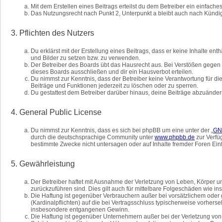
Mit dem Erstellen eines Beitrags erteilst du dem Betreiber ein einfac
Das Nutzungsrecht nach Punkt 2, Unterpunkt a bleibt auch nach Künd
3. Pflichten des Nutzers
Du erklärst mit der Erstellung eines Beitrags, dass er keine Inhalte en
und Bilder zu setzen bzw. zu verwenden.
Der Betreiber des Boards übt das Hausrecht aus. Bei Verstößen gegen
dieses Boards ausschließen und dir ein Hausverbot erteilen.
Du nimmst zur Kenntnis, dass der Betreiber keine Verantwortung für die 
Beiträge und Funktionen jederzeit zu löschen oder zu sperren.
Du gestattest dem Betreiber darüber hinaus, deine Beiträge abzuänder
4. General Public License
Du nimmst zur Kenntnis, dass es sich bei phpBB um eine unter der „
GNU
durch die deutschsprachige Community unter
www.phpbb.de
zur Verfü
bestimmte Zwecke nicht untersagen oder auf Inhalte fremder Foren Ei
5. Gewährleistung
Der Betreiber haftet mit Ausnahme der Verletzung von Leben, Körper und
zurückzuführen sind. Dies gilt auch für mittelbare Folgeschäden wie
Die Haftung ist gegenüber Verbrauchern außer bei vorsätzlichem oder 
(Kardinalpflichten) auf die bei Vertragsschluss typischerweise vorher
insbesondere entgangenen Gewinn.
Die Haftung ist gegenüber Unternehmern außer bei der Verletzung von 