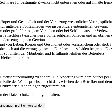
oftware für bestimmte Zwecke nicht untersagen oder auf Inhalte frem
rper und Gesundheit und der Verletzung wesentlicher Vertragspflichten
ch für mittelbare Folgeschäden wie insbesondere entgangenen Gewinn.
em oder grob fahrlässigem Verhalten oder bei Schäden aus der Verletz
i Vertragsschluss typischerweise vorhersehbaren Schäden und im übrigen
besondere entgangenen Gewinn.
ng von Leben, Körper und Gesundheit oder vorsätzlichem oder grob fah
e nach auf die vertragstypischen Durchschnittsschäden begrenzt. Dies
h zugunsten der Mitarbeiter und Erfüllungsgehilfen des Betreibers.
bleiben unberührt.
e Datenschutzerklärung zu ändern. Die Änderung wird dem Nutzer per E-
m Falle des Widerspruchs erlischt das zwischen dem Betreiber und dem 
er Nutzer den Änderungen zugestimmt hat.
n der Datenschutzerklärung enthalten.