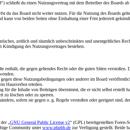
schließt du einen Nutzungsvertrag mit dem Betreiber des Boards ab (
fst du das Board nicht weiter nutzen. Für die Nutzung des Boards gelten
 kann von beiden Seiten ohne Einhaltung einer Frist jederzeit gekünd
 einfaches, zeitlich und räumlich unbeschränktes und unentgeltliches R
ch Kündigung des Nutzungsvertrages bestehen.
alte enthält, die gegen geltendes Recht oder die guten Sitten verstoßen. 
rwenden.
n gegen diese Nutzungsbedingungen oder anderer im Board veröffentli
in Hausverbot erteilen.
für die Inhalte von Beiträgen übernimmt, die er nicht selbst erstellt 
it zu löschen oder zu sperren.
uändern, sofern sie gegen o. g. Regeln verstoßen oder geeignet sind, 
 der „
GNU General Public License v2
“ (GPL) bereitgestellten Foren-
achige Community unter
www.phpbb.de
zur Verfügung gestellt. Beide h