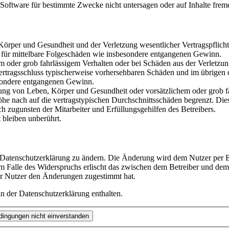
oftware für bestimmte Zwecke nicht untersagen oder auf Inhalte frem
rper und Gesundheit und der Verletzung wesentlicher Vertragspflichten
ch für mittelbare Folgeschäden wie insbesondere entgangenen Gewinn.
em oder grob fahrlässigem Verhalten oder bei Schäden aus der Verletz
i Vertragsschluss typischerweise vorhersehbaren Schäden und im übrigen
besondere entgangenen Gewinn.
ng von Leben, Körper und Gesundheit oder vorsätzlichem oder grob fah
e nach auf die vertragstypischen Durchschnittsschäden begrenzt. Dies
h zugunsten der Mitarbeiter und Erfüllungsgehilfen des Betreibers.
bleiben unberührt.
e Datenschutzerklärung zu ändern. Die Änderung wird dem Nutzer per E-
m Falle des Widerspruchs erlischt das zwischen dem Betreiber und dem 
er Nutzer den Änderungen zugestimmt hat.
n der Datenschutzerklärung enthalten.