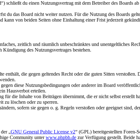
schließt du einen Nutzungsvertrag mit dem Betreiber des Boards ab (
fst du das Board nicht weiter nutzen. Für die Nutzung des Boards gelten
 kann von beiden Seiten ohne Einhaltung einer Frist jederzeit gekünd
 einfaches, zeitlich und räumlich unbeschränktes und unentgeltliches R
ch Kündigung des Nutzungsvertrages bestehen.
alte enthält, die gegen geltendes Recht oder die guten Sitten verstoßen. 
rwenden.
n gegen diese Nutzungsbedingungen oder anderer im Board veröffentli
in Hausverbot erteilen.
für die Inhalte von Beiträgen übernimmt, die er nicht selbst erstellt 
it zu löschen oder zu sperren.
uändern, sofern sie gegen o. g. Regeln verstoßen oder geeignet sind, 
 der „
GNU General Public License v2
“ (GPL) bereitgestellten Foren-
achige Community unter
www.phpbb.de
zur Verfügung gestellt. Beide h