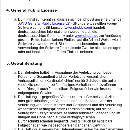
4. General Public License
Du nimmst zur Kenntnis, dass es sich bei phpBB um eine unter der
„
GNU General Public License v2
“ (GPL) bereitgestellten Foren-
Software von phpBB Limited (
www.phpbb.com
) handelt;
deutschsprachige Informationen werden durch die
deutschsprachige Community unter
www.phpbb.de
zur Verfügung
gestellt. Beide haben keinen Einfluss auf die Art und Weise, wie die
Software verwendet wird. Sie können insbesondere die
Verwendung der Software für bestimmte Zwecke nicht untersagen
oder auf Inhalte fremder Foren Einfluss nehmen.
5. Gewährleistung
Der Betreiber haftet mit Ausnahme der Verletzung von Leben,
Körper und Gesundheit und der Verletzung wesentlicher
Vertragspflichten (Kardinalpflichten) nur für Schäden, die auf ein
vorsätzliches oder grob fahrlässiges Verhalten zurückzuführen
sind. Dies gilt auch für mittelbare Folgeschäden wie insbesondere
entgangenen Gewinn.
Die Haftung ist gegenüber Verbrauchern außer bei vorsätzlichem
oder grob fahrlässigem Verhalten oder bei Schäden aus der
Verletzung von Leben, Körper und Gesundheit und der Verletzung
wesentlicher Vertragspflichten (Kardinalpflichten) auf die bei
Vertragsschluss typischerweise vorhersehbaren Schäden und im
übrigen der Höhe nach auf die vertragstypischen
Durchschnittsschäden begrenzt. Dies gilt auch für mittelbare
Folgeschäden wie insbesondere entgangenen Gewinn.
Die Haftung ist gegenüber Unternehmern außer bei der Verletzung