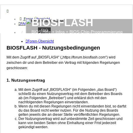
BIOSFLASH
Foren-Übersicht
FAQ
FAQ
BIOS Hilfe + Infos + BIOS-Chip-Programmierung
Anmelden
Registrieren
Foren-Übersicht
BIOSFLASH - Nutzungsbedingungen
Mit dem Zugriff auf „BIOSFLASH“ („https://forum.biosflash.com“) wird
zwischen dir und dem Betreiber ein Vertrag mit folgenden Regelungen
geschlossen:
1. Nutzungsvertrag
Mit dem Zugriff auf „BIOSFLASH“ (im Folgenden „das Board“)
schließt du einen Nutzungsvertrag mit dem Betreiber des Boards
ab (im Folgenden „Betreiber“) und erklärst dich mit den
nachfolgenden Regelungen einverstanden.
Wenn du mit diesen Regelungen nicht einverstanden bist, so darfst
du das Board nicht weiter nutzen. Für die Nutzung des Boards
gelten jeweils die an dieser Stelle veröffentlichten Regelungen.
Der Nutzungsvertrag wird auf unbestimmte Zeit geschlossen und
kann von beiden Seiten ohne Einhaltung einer Frist jederzeit
gekündigt werden.