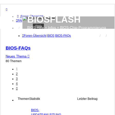
BIOSFLASH
Foren-Übersicht
FAQ
FAQ
BIOS Hilfe + Infos + BIOS-Chip-Programmierung
Anmelden
Registrieren
Foren-Übersicht
BIOS
BIOS-FAQs
BIOS-FAQs
Neues Thema
80 Themen
1
2
3
4
Nächste
Themen
Statistik
Letzter Beitrag
BIOS-
UPDATEANLEITUNG