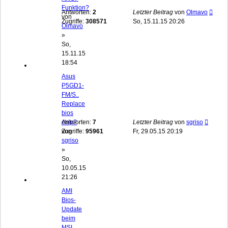
Funktion?
Antworten:
2
Letzter Beitrag
von
Olmavo
von
Zugriffe:
308571
So, 15.11.15 20:26
Olmavo
»
So,
15.11.15
18:54
Asus
P5GD1-
FM/S..
Replace
bios
chip?
Antworten:
7
Letzter Beitrag
von
sgriso
von
Zugriffe:
95961
Fr, 29.05.15 20:19
sgriso
»
So,
10.05.15
21:26
AMI
Bios-
Update
beim
MSI