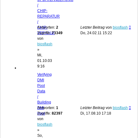
/
CHIP-
REPARATUR
/
CHIP-
Antworten:
2
Letzter Beitrag
von
biosflash
VERKAUF
Zugriffe:
73349
Do, 24.02.11 15:22
von
biosflash
»
Mi,
01.10.03
9:16
Verifying
DMI
Pool
Data
/
Building
DMI
Antworten:
1
Letzter Beitrag
von
biosflash
Pool
Zugriffe:
82397
Di, 17.08.10 17:18
von
biosflash
»
So,