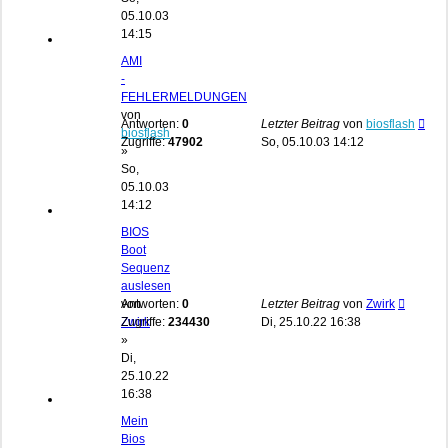
05.10.03
14:15
AMI
-
FEHLERMELDUNGEN
von
Antworten:
0
Letzter Beitrag
von
biosflash
biosflash
Zugriffe:
47902
So, 05.10.03 14:12
»
So,
05.10.03
14:12
BIOS
Boot
Sequenz
auslesen
von
Antworten:
0
Letzter Beitrag
von
Zwirk
Zwirk
Zugriffe:
234430
Di, 25.10.22 16:38
»
Di,
25.10.22
16:38
Mein
Bios