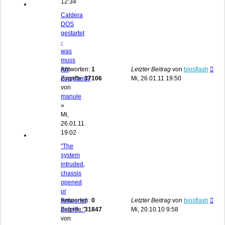
12:34
Caldera
DOS
gestartet
-
was
muss
ich
Antworten:
1
Letzter Beitrag
von
biosflash
eingeben?
Zugriffe:
37106
Mi, 26.01.11 19:50
von
manule
»
Mi,
26.01.11
19:02
"The
system
intruded,
chassis
opened
or
tempered
Antworten:
0
Letzter Beitrag
von
biosflash
before..."
Zugriffe:
31847
Mi, 20.10.10 9:58
von