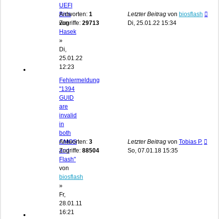
UEFI
Bios
Antworten:
1
Letzter Beitrag
von
biosflash
von
Zugriffe:
29713
Di, 25.01.22 15:34
Hasek
»
Di,
25.01.22
12:23
Fehlermeldung
"1394
GUID
are
invalid
in
both
CMOS
Antworten:
3
Letzter Beitrag
von
Tobias P.
and
Zugriffe:
88504
So, 07.01.18 15:35
Flash"
von
biosflash
»
Fr,
28.01.11
16:21