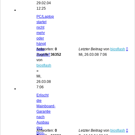
29.02.04
12:25
PC/Laptop
startet
nicht
mehr
oder
hängt
beim
Antworten:
0
Letzter Beitrag
von
biosflash
Booten?
Zugriffe:
36352
Mi, 26.03.08 7:06
von
biosflash
»
Mi,
26.03.08
7:06
Erlischt
die
Mainboard-
Garantie
nach
Ausbau
des
Antworten:
0
Letzter Beitrag
von
biosflash
Bios-