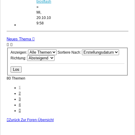
biosflash
»
Mi,
20.10.10
9:58
Neues Thema
Anzeigen:
Sortiere Nach:
Richtung:
80 Themen
1
2
3
4
Nächste
Zurück Zur Foren-Übersicht