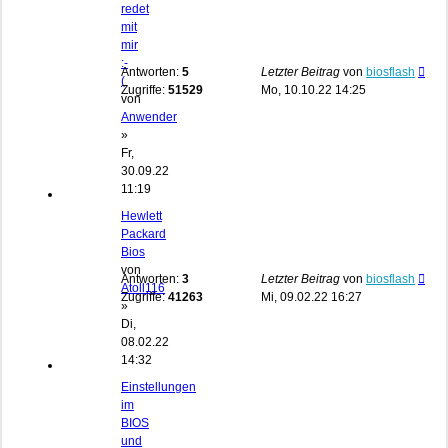
redet
mit
mir
:-
Antworten:
5
Letzter Beitrag
von
biosflash
(
Zugriffe:
51529
Mo, 10.10.22 14:25
von
Anwender
»
Fr,
30.09.22
11:19
Hewlett
Packard
Bios
von
Antworten:
3
Letzter Beitrag
von
biosflash
Atoll116
Zugriffe:
41263
Mi, 09.02.22 16:27
»
Di,
08.02.22
14:32
Einstellungen
im
BIOS
und