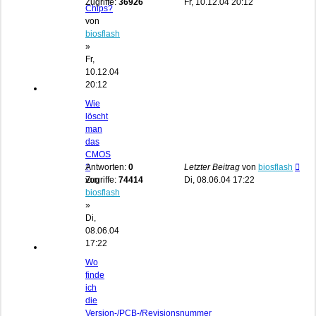
Zugriffe:
36926
Fr, 10.12.04 20:12
Chips?
von
biosflash
»
Fr,
10.12.04
20:12
Wie
löscht
man
das
CMOS
?
Antworten:
0
Letzter Beitrag
von
biosflash
von
Zugriffe:
74414
Di, 08.06.04 17:22
biosflash
»
Di,
08.06.04
17:22
Wo
finde
ich
die
Version-/PCB-/Revisionsnummer