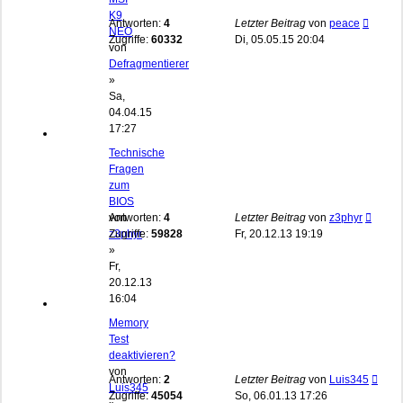
K9
Antworten:
4
Letzter Beitrag
von
peace
NEO
Zugriffe:
60332
Di, 05.05.15 20:04
von
Defragmentierer
»
Sa,
04.04.15
17:27
Technische
Fragen
zum
BIOS
von
Antworten:
4
Letzter Beitrag
von
z3phyr
z3phyr
Zugriffe:
59828
Fr, 20.12.13 19:19
»
Fr,
20.12.13
16:04
Memory
Test
deaktivieren?
von
Antworten:
2
Letzter Beitrag
von
Luis345
Luis345
Zugriffe:
45054
So, 06.01.13 17:26