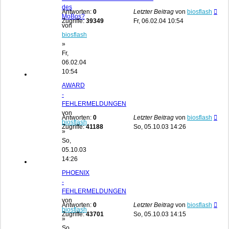
des
Antworten:
0
Letzter Beitrag
von
biosflash
MoBos?
Zugriffe:
39349
Fr, 06.02.04 10:54
von
biosflash
»
Fr,
06.02.04
10:54
AWARD
-
FEHLERMELDUNGEN
von
Antworten:
0
Letzter Beitrag
von
biosflash
biosflash
Zugriffe:
41188
So, 05.10.03 14:26
»
So,
05.10.03
14:26
PHOENIX
-
FEHLERMELDUNGEN
von
Antworten:
0
Letzter Beitrag
von
biosflash
biosflash
Zugriffe:
43701
So, 05.10.03 14:15
»
So,