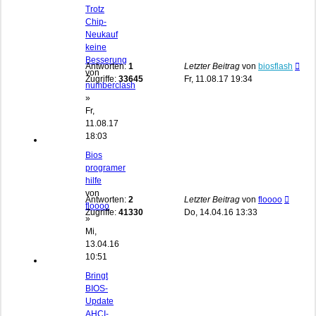
Trotz
Chip-
Neukauf
keine
Besserung
Antworten:
1
Letzter Beitrag
von
biosflash
von
Zugriffe:
33645
Fr, 11.08.17 19:34
numberclash
»
Fr,
11.08.17
18:03
Bios
programer
hilfe
von
Antworten:
2
Letzter Beitrag
von
floooo
floooo
Zugriffe:
41330
Do, 14.04.16 13:33
»
Mi,
13.04.16
10:51
Bringt
BIOS-
Update
AHCI-