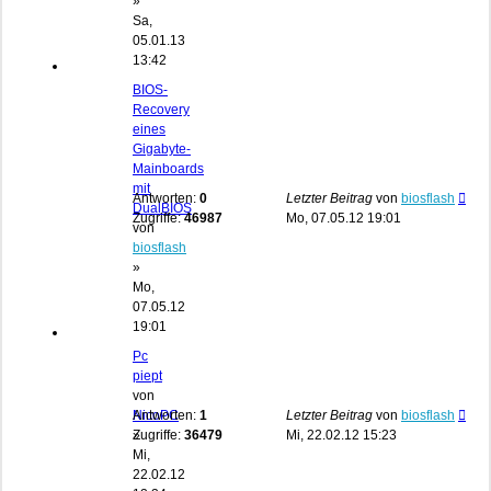
»
Sa,
05.01.13
13:42
BIOS-
Recovery
eines
Gigabyte-
Mainboards
mit
Antworten:
0
Letzter Beitrag
von
biosflash
DualBIOS
Zugriffe:
46987
Mo, 07.05.12 19:01
von
biosflash
»
Mo,
07.05.12
19:01
Pc
piept
von
NicoPC
Antworten:
1
Letzter Beitrag
von
biosflash
»
Zugriffe:
36479
Mi, 22.02.12 15:23
Mi,
22.02.12