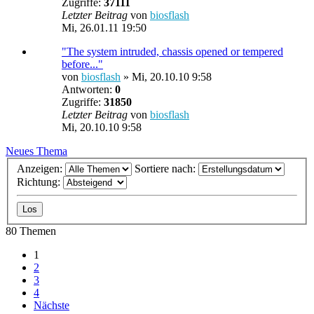
Zugriffe:
37111
Letzter Beitrag
von
biosflash
Mi, 26.01.11 19:50
"The system intruded, chassis opened or tempered
before..."
von
biosflash
»
Mi, 20.10.10 9:58
Antworten:
0
Zugriffe:
31850
Letzter Beitrag
von
biosflash
Mi, 20.10.10 9:58
Neues Thema
Anzeigen:
Sortiere nach:
Richtung:
80 Themen
1
2
3
4
Nächste