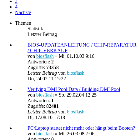
3
4
Nächste
Themen
Statistik
Letzter Beitrag
BIOS-UPDATEANLEITUNG / CHIP-REPARATUR
/ CHIP-VERKAUF
von
biosflash
»
Mi, 01.10.03 9:16
Antworten:
2
Zugriffe:
73358
Letzter Beitrag
von
biosflash
Do, 24.02.11 15:22
Verifying DMI Pool Data / Building DMI Pool
von
biosflash
»
So, 29.02.04 12:25
Antworten:
1
Zugriffe:
82401
Letzter Beitrag
von
biosflash
Di, 17.08.10 17:18
PC/Laptop startet nicht mehr oder hängt beim Booten?
von
biosflash
»
Mi, 26.03.08 7:06
Antworten:
0