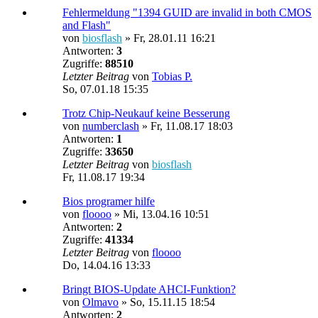
Fehlermeldung "1394 GUID are invalid in both CMOS
and Flash"
von
biosflash
»
Fr, 28.01.11 16:21
Antworten:
3
Zugriffe:
88510
Letzter Beitrag
von
Tobias P.
So, 07.01.18 15:35
Trotz Chip-Neukauf keine Besserung
von
numberclash
»
Fr, 11.08.17 18:03
Antworten:
1
Zugriffe:
33650
Letzter Beitrag
von
biosflash
Fr, 11.08.17 19:34
Bios programer hilfe
von
floooo
»
Mi, 13.04.16 10:51
Antworten:
2
Zugriffe:
41334
Letzter Beitrag
von
floooo
Do, 14.04.16 13:33
Bringt BIOS-Update AHCI-Funktion?
von
Olmavo
»
So, 15.11.15 18:54
Antworten:
2