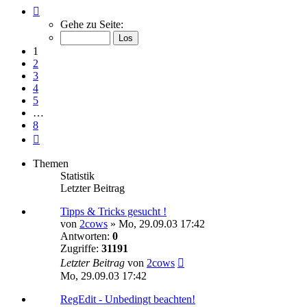
Seite
1
Gehe zu Seite:
von
8
1
2
3
4
5
…
8
Nächste
Themen
Statistik
Letzter Beitrag
Tipps & Tricks gesucht !
von
2cows
»
Mo, 29.09.03 17:42
Antworten:
0
Zugriffe:
31191
Letzter Beitrag
von
2cows
Mo, 29.09.03 17:42
RegEdit - Unbedingt beachten!