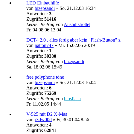
LED Einbauhilfe
von
bizepsandi
»
So, 21.12.03 16:34
Antworten:
3
Zugriffe:
51416
Letzter Beitrag
von
Aushilfstrottel
Fr, 04.08.06 13:04
DCT4 2.0 , alles fertig aber kein "Flash-Button" z
von
patton747
»
Mi, 15.02.06 20:19
Antworten:
1
Zugriffe:
39380
Letzter Beitrag
von
bizepsandi
Sa, 18.02.06 15:49
free polyphone töne
von
bizepsandi
»
So, 21.12.03 16:04
Antworten:
6
Zugriffe:
75269
Letzter Beitrag
von
biosflash
Fr, 11.02.05 14:44
V-525 mit D2 X-Mas
von
r3dw00d
»
Fr, 30.01.04 8:56
Antworten:
4
Zugriffe:
62841