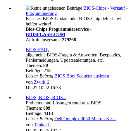
BIOS-Chips - Verkauf -
Programmierung
Falsches BIOS-Update oder BIOS-Chip defekt - wir
helfen weiter!
Bios-Chips Programmierservice -
BIOSFLASH.COM
Aufrufe insgesamt:
279268
BIOS-FAQs
allgemeine BIOS-Fragen & Antworten, Beepcodes,
Fehlermeldungen, Updateanleitungen, etc.
Themen:
80
Beiträge:
218
Letzter Beitrag
BIOS Boot Sequenz auslesen
Neuester
von
Zwirk
Beitrag
Di, 25.10.22 16:38
BIOS, BIOS, BIOS...
Probleme und Lösungen rund ums BIOS
Themen:
809
Beiträge:
4313
Letzter Beitrag
Dell Optiplex 3050 Micro - Ke…
Neuester
von
Tenker
Beitrag
Di, 05.05.26 13:57