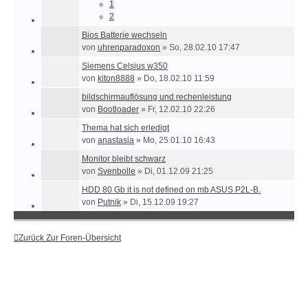
1
2
Bios Batterie wechseln
von
uhrenparadoxon
»
So, 28.02.10 17:47
Siemens Celsius w350
von
kiton8888
»
Do, 18.02.10 11:59
bildschirmauflösung und rechenleistung
von
Bootloader
»
Fr, 12.02.10 22:26
Thema hat sich erledigt
von
anastasia
»
Mo, 25.01.10 16:43
Monitor bleibt schwarz
von
Svenbolle
»
Di, 01.12.09 21:25
HDD 80 Gb it is not defined on mb ASUS P2L-B.
von
Putnik
»
Di, 15.12.09 19:27
Zurück Zur Foren-Übersicht