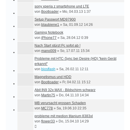
sony xperia z smartphone und LTE
von
Bootloader
»
Mo, 04.03.13 1:37
Setup Passwort MD97900
von
blaubiene1
»
Sa, 01.09.12 14:26
Gaming Notebook
von
iPhone77
»
Sa, 28.04.12 0:39
Nach Start stürzt Pc sofot ab !
von
mano009
»
So, 17.07.11 15:34
Probleme mit HTC-Sync bei Desire (HD) "kein Gerät
erkannt"
von
biosflash
»
Sa, 26.02.11 12:11
Magnetismus und HDD
von
Bootloader
»
Fr, 04.02.11 15:12
Abit IN9 32x MAX - Bildschirm schwarz
von
Martin75
»
Do, 04.11.10 14:34
MB verursacht grossen Schaden
von
MC778
»
Sa, 19.06.10 22:35
probleme mit medion titanium 8383xl
von
flower33
»
Do, 15.04.10 14:29