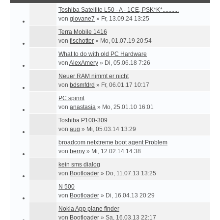
Toshiba Satellite L50 - A - 1CE, PSK*K*...........
von
giovane7
»
Fr, 13.09.24 13:25
Terra Mobile 1416
von
fischotter
»
Mo, 01.07.19 20:54
What to do with old PC Hardware
von
AlexAmery
»
Di, 05.06.18 7:26
Neuer RAM nimmt er nicht
von
bdsmfdrd
»
Fr, 06.01.17 10:17
PC spinnt
von
anastasia
»
Mo, 25.01.10 16:01
Toshiba P100-309
von
aug
»
Mi, 05.03.14 13:29
broadcom netxtreme boot agent Problem
von
berny
»
Mi, 12.02.14 14:38
kein sms dialog
von
Bootloader
»
Do, 11.07.13 13:25
N 500
von
Bootloader
»
Di, 16.04.13 20:29
Nokia App plane finder
von
Bootloader
»
Sa, 16.03.13 22:17