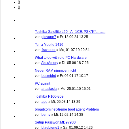
9
Nächste
Toshiba Satellite L50 - A - 1CE, PSK*K*...........
von
giovane7
»
Fr, 13.09.24 13:25
Terra Mobile 1416
von
fischotter
»
Mo, 01.07.19 20:54
What to do with old PC Hardware
von
AlexAmery
»
Di, 05.06.18 7:26
Neuer RAM nimmt er nicht
von
bdsmfdrd
»
Fr, 06.01.17 10:17
PC spinnt
von
anastasia
»
Mo, 25.01.10 16:01
Toshiba P100-309
von
aug
»
Mi, 05.03.14 13:29
broadcom netxtreme boot agent Problem
von
berny
»
Mi, 12.02.14 14:38
Setup Passwort MD97900
von
blaubiene1
»
Sa, 01.09.12 14:26