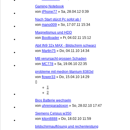
Gaming Notebook
von
iPhone77
»
Sa, 28.04.12 0:39
Nach Start stürzt Pc sofot ab !
von
mano009
»
So, 17.07.11 15:34
Magnetismus und HDD
von
Bootloader
»
Fr, 04.02.11 15:12
Abit IN9 32x MAX - Bildschirm schwarz
von
Martin75
»
Do, 04.11.10 14:34
MB verursacht grossen Schaden
von
MC778
»
Sa, 19.06.10 22:35
probleme mit medion titanium 8383xl
von
flower33
»
Do, 15.04.10 14:29
1
2
Bios Batterie wechseln
von
uhrenparadoxon
»
So, 28.02.10 17:47
Siemens Celsius w350
von
kiton8888
»
Do, 18.02.10 11:59
bildschirmauflösung und rechenleistung