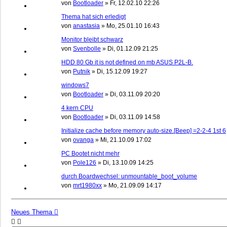
von
Bootloader
»
Fr, 12.02.10 22:26
Thema hat sich erledigt
von
anastasia
»
Mo, 25.01.10 16:43
Monitor bleibt schwarz
von
Svenbolle
»
Di, 01.12.09 21:25
HDD 80 Gb it is not defined on mb ASUS P2L-B.
von
Putnik
»
Di, 15.12.09 19:27
windows7
von
Bootloader
»
Di, 03.11.09 20:20
4 kern CPU
von
Bootloader
»
Di, 03.11.09 14:58
Initialize cache before memory auto-size.[Beep] =2-2-4 1st 6
von
ovanga
»
Mi, 21.10.09 17:02
PC Bootet nicht mehr
von
Pole126
»
Di, 13.10.09 14:25
durch Boardwechsel: unmountable_boot_volume
von
mrt1980xx
»
Mo, 21.09.09 14:17
Neues Thema