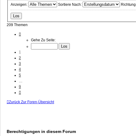
Anzeigen:
Sortiere Nach:
Richtung
209 Themen
Seite
1
Gehe Zu Seite:
Von
9
1
2
3
4
5
…
9
Nächste
Zurück Zur Foren-Übersicht
Berechtigungen in diesem Forum