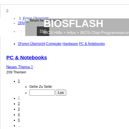
Foren-Übersicht
BIOSFLASH
FAQ
FAQ
Anmelden
BIOS Hilfe + Infos + BIOS-Chip-Programmieru
Registrieren
Foren-Übersicht
Computer
Hardware
PC & Notebooks
PC & Notebooks
Neues Thema
209 Themen
Seite
1
Gehe Zu Seite:
Von
9
1
2
3
4
5
…